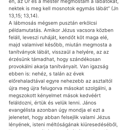
én, az Úr és a mester megmostam a lábatokat,
nektek is meg kell mosnotok egymás lábát” (Jn
13,15; 13,14).
A lábmosás mégsem pusztán erkölcsi
példamutatás. Amikor Jézus vacsora közben
feláll, leveszi ruháját, kendőt köt maga elé,
majd valamivel később, miután megmosta a
tanítványok lábát, visszaül a helyére, az az
érzésünk támadhat, hogy szándékosan
provokálni akarja tanítványait. Van igazság
ebben is: nehéz, s talán az évek
előrehaladtával egyre nehezebb az asztaltól
újra meg újra felugorva másokat szolgálni, a
megszokott kényelmet mások kedvéért
feláldozni, értük és velük lenni. János
evangélista azonban úgy mondja el ezt a
jelenetet, hogy abban felsejlik valami Jézus
lényének, isteni méltóságának kiüresedéséből,