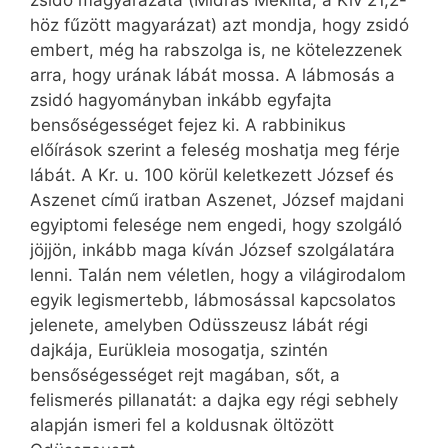
zsidó magyarázata (Midrás Mekilta, a Kiv 21,2-
höz fűzött magyarázat) azt mondja, hogy zsidó
embert, még ha rabszolga is, ne kötelezzenek
arra, hogy urának lábát mossa. A lábmosás a
zsidó hagyományban inkább egyfajta
bensőségességet fejez ki. A rabbinikus
előírások szerint a feleség moshatja meg férje
lábát. A Kr. u. 100 körül keletkezett József és
Aszenet című iratban Aszenet, József majdani
egyiptomi felesége nem engedi, hogy szolgáló
jöjjön, inkább maga kíván József szolgálatára
lenni. Talán nem véletlen, hogy a világirodalom
egyik legismertebb, lábmosással kapcsolatos
jelenete, amelyben Odüsszeusz lábát régi
dajkája, Eurükleia mosogatja, szintén
bensőségességet rejt magában, sőt, a
felismerés pillanatát: a dajka egy régi sebhely
alapján ismeri fel a koldusnak öltözött