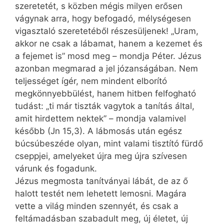
szeretetét, s közben mégis milyen erősen
vágynak arra, hogy befogadó, mélységesen
vigasztaló szeretetéből részesüljenek! „Uram,
akkor ne csak a lábamat, hanem a kezemet és
a fejemet is” mosd meg – mondja Péter. Jézus
azonban megmarad a jel józanságában. Nem
teljességet ígér, nem mindent elborító
megkönnyebbülést, hanem hitben felfogható
tudást: „ti már tiszták vagytok a tanítás által,
amit hirdettem nektek” – mondja valamivel
később (Jn 15,3). A lábmosás után egész
búcsúbeszéde olyan, mint valami tisztító fürdő
cseppjei, amelyeket újra meg újra szívesen
várunk és fogadunk.
Jézus megmosta tanítványai lábát, de az ő
halott testét nem lehetett lemosni. Magára
vette a világ minden szennyét, és csak a
feltámadásban szabadult meg, új életet, új