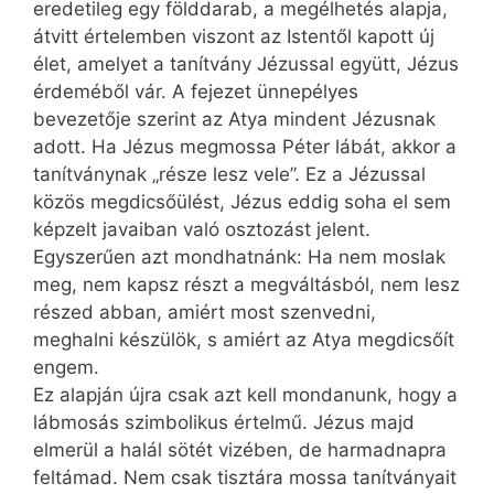
eredetileg egy földdarab, a megélhetés alapja,
átvitt értelemben viszont az Istentől kapott új
élet, amelyet a tanítvány Jézussal együtt, Jézus
érdeméből vár. A fejezet ünnepélyes
bevezetője szerint az Atya mindent Jézusnak
adott. Ha Jézus megmossa Péter lábát, akkor a
tanítványnak „része lesz vele”. Ez a Jézussal
közös megdicsőülést, Jézus eddig soha el sem
képzelt javaiban való osztozást jelent.
Egyszerűen azt mondhatnánk: Ha nem moslak
meg, nem kapsz részt a megváltásból, nem lesz
részed abban, amiért most szenvedni,
meghalni készülök, s amiért az Atya megdicsőít
engem.
Ez alapján újra csak azt kell mondanunk, hogy a
lábmosás szimbolikus értelmű. Jézus majd
elmerül a halál sötét vizében, de harmadnapra
feltámad. Nem csak tisztára mossa tanítványait