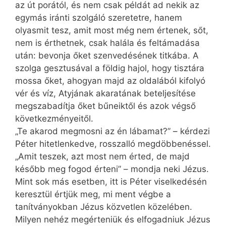
az út porától, és nem csak példát ad nekik az
egymás iránti szolgáló szeretetre, hanem
olyasmit tesz, amit most még nem értenek, sőt,
nem is érthetnek, csak halála és feltámadása
után: bevonja őket szenvedésének titkába. A
szolga gesztusával a földig hajol, hogy tisztára
mossa őket, ahogyan majd az oldalából kifolyó
vér és víz, Atyjának akaratának beteljesítése
megszabadítja őket bűneiktől és azok végső
következményeitől.
„Te akarod megmosni az én lábamat?” – kérdezi
Péter hitetlenkedve, rosszalló megdöbbenéssel.
„Amit teszek, azt most nem érted, de majd
később meg fogod érteni” – mondja neki Jézus.
Mint sok más esetben, itt is Péter viselkedésén
keresztül értjük meg, mi ment végbe a
tanítványokban Jézus közvetlen közelében.
Milyen nehéz megérteniük és elfogadniuk Jézus