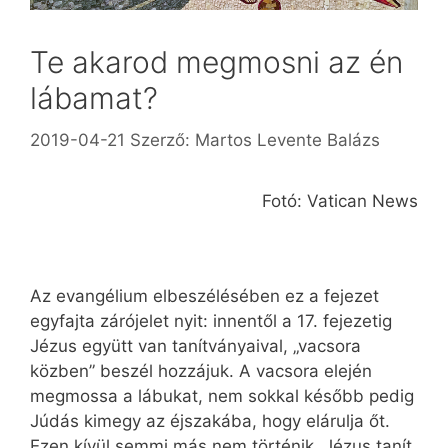
Te akarod megmosni az én
lábamat?
2019-04-21
Szerző:
Martos Levente Balázs
Fotó: Vatican News
Az evangélium elbeszélésében ez a fejezet
egyfajta zárójelet nyit: innentől a 17. fejezetig
Jézus együtt van tanítványaival, „vacsora
közben” beszél hozzájuk. A vacsora elején
megmossa a lábukat, nem sokkal később pedig
Júdás kimegy az éjszakába, hogy elárulja őt.
Ezen kívül semmi más nem történik. Jézus tanít,