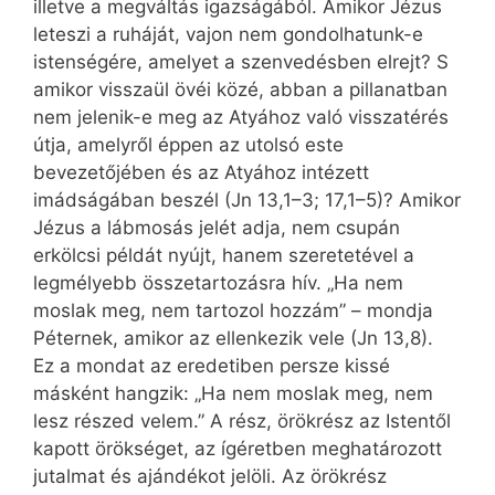
illetve a megváltás igazságából. Amikor Jézus
leteszi a ruháját, vajon nem gondolhatunk-e
istenségére, amelyet a szenvedésben elrejt? S
amikor visszaül övéi közé, abban a pillanatban
nem jelenik-e meg az Atyához való visszatérés
útja, amelyről éppen az utolsó este
bevezetőjében és az Atyához intézett
imádságában beszél (Jn 13,1–3; 17,1–5)? Amikor
Jézus a lábmosás jelét adja, nem csupán
erkölcsi példát nyújt, hanem szeretetével a
legmélyebb összetartozásra hív. „Ha nem
moslak meg, nem tartozol hozzám” – mondja
Péternek, amikor az ellenkezik vele (Jn 13,8).
Ez a mondat az eredetiben persze kissé
másként hangzik: „Ha nem moslak meg, nem
lesz részed velem.” A rész, örökrész az Istentől
kapott örökséget, az ígéretben meghatározott
jutalmat és ajándékot jelöli. Az örökrész