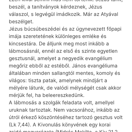
beszél, a tanítványok kérdeznek, Jézus
válaszol, s legvégül imádkozik. Már az Atyával
beszélget.
Jézus búcsúbeszédei és az úgynevezett főpapi
imája szeretetének különleges emléke és
kincsestára. De álljunk meg most inkább a
lábmosásnál, ennél az első és szinte egyetlen
gesztusnál, amelyet a negyedik evangélium
megőriz ebből az estéből. János evangéliuma
általában minden sallangtól mentes, komoly és
világos: tiszta patak, amelynek mindjárt a
mélyére látunk, de valódi mélységét csak akkor
mérjük fel, ha beleereszkedünk.
A lábmosás a szolgák feladata volt, amellyel
uruknak tartoztak. Nem vacsorához, inkább az
útról érkező köszöntéséhez tartozó gesztus volt
(Lk 7,44). A Kivonulás könyvének egy korai