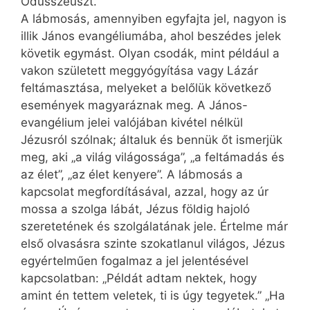
Odüsszeuszt.
A lábmosás, amennyiben egyfajta jel, nagyon is
illik János evangéliumába, ahol beszédes jelek
követik egymást. Olyan csodák, mint például a
vakon született meggyógyítása vagy Lázár
feltámasztása, melyeket a belőlük következő
események magyaráznak meg. A János-
evangélium jelei valójában kivétel nélkül
Jézusról szólnak; általuk és bennük őt ismerjük
meg, aki „a világ világossága”, „a feltámadás és
az élet”, „az élet kenyere”. A lábmosás a
kapcsolat megfordításával, azzal, hogy az úr
mossa a szolga lábát, Jézus földig hajoló
szeretetének és szolgálatának jele. Értelme már
első olvasásra szinte szokatlanul világos, Jézus
egyértelműen fogalmaz a jel jelentésével
kapcsolatban: „Példát adtam nektek, hogy
amint én tettem veletek, ti is úgy tegyetek.” „Ha