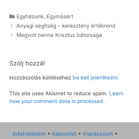
Kategória
Egyházunk
,
Egymásért
Anyagi segítség – keresztény értékrend
Megvolt benne Krisztus bátorsága
Szólj hozzá!
Hozzászólás küldéséhez
be kell jelentkezni
.
This site uses Akismet to reduce spam.
Learn
how your comment data is processed.
Adatvédelem
•
Kapcsolat
•
Impresszum
•