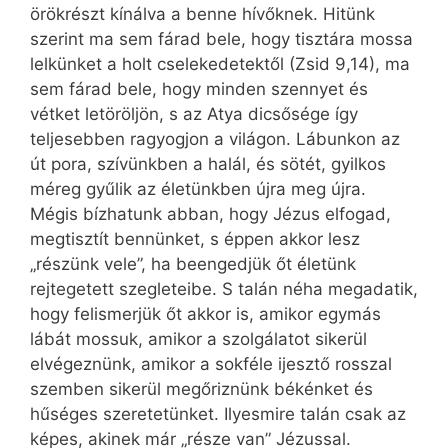
örökrészt kínálva a benne hívőknek. Hitünk
szerint ma sem fárad bele, hogy tisztára mossa
lelkünket a holt cselekedetektől (Zsid 9,14), ma
sem fárad bele, hogy minden szennyet és
vétket letöröljön, s az Atya dicsősége így
teljesebben ragyogjon a világon. Lábunkon az
út pora, szívünkben a halál, és sötét, gyilkos
méreg gyűlik az életünkben újra meg újra.
Mégis bízhatunk abban, hogy Jézus elfogad,
megtisztít bennünket, s éppen akkor lesz
„részünk vele”, ha beengedjük őt életünk
rejtegetett szegleteibe. S talán néha megadatik,
hogy felismerjük őt akkor is, amikor egymás
lábát mossuk, amikor a szolgálatot sikerül
elvégeznünk, amikor a sokféle ijesztő rosszal
szemben sikerül megőriznünk békénket és
hűséges szeretetünket. Ilyesmire talán csak az
képes, akinek már „része van” Jézussal.