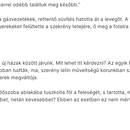
terrel odébb találtuk meg később.”
a gázvezetékek, rettentő süvítés hatotta át a levegőt. A
erekeket felültette a szekrény tetejére, ő meg a fotelra 
 házak között járunk. Mit lehet itt kérdezni? Az egyi
obban tudták, ma, szerény latin műveltségű korunkban s
erek megváltója.
ürdőszoba ablakába tuszkolta föl a feleségét, s tartotta,
többet, netán kevesebbet? Ebben az esetben ez nem mér