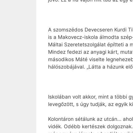
A szomszédos Devecseren Kurdi Tib
is a Makovecz-iskola álmodta szép
Máltai Szeretetszolgálat építteti a 
Mindez fedezi az anyagi kárt, mutat 
másodikos Máté viselte legnehezebbe
hálószobájával. „Látta a házunk elő
Iskolában volt akkor, mint a többi g
levegőzött, s úgy tudják, az egyik k
Kolontáron sétálunk az utcán… ahol
vidék. Odébb kertészek dolgoznak. 