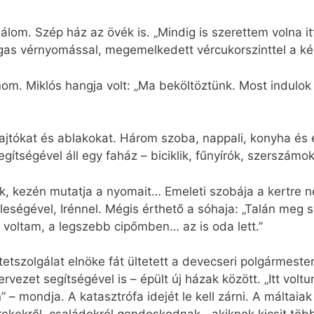
om. Szép ház az övék is. „Mindig is szerettem volna itt
agas vérnyomással, megemelkedett vércukorszinttel a ké
om. Miklós hangja volt: „Ma beköltöztünk. Most indulo
 ajtókat és ablakokat. Három szoba, nappali, konyha és 
ítségével áll egy faház – biciklik, fűnyírók, szerszámok
, kezén mutatja a nyomait… Emeleti szobája a kertre né
leségével, Irénnel. Mégis érthető a sóhaja: „Talán meg 
voltam, a legszebb cipőmben… az is oda lett.”
tszolgálat elnöke fát ültetett a devecseri polgármeste
rvezet segítségével is – épült új házak között. „Itt volt
 – mondja. A katasztrófa idejét le kell zárni. A máltaia