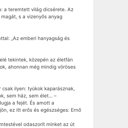
 a teremtett világ dicsérete. Az
 magát, s a vizenyős anyag
attal: „Az emberi hanyagság és
lé tekintek, közepén az életfán
antok, ahonnan még mindig vöröses
r csak ilyen: tyúkok kaparásznak,
ok, sem ház, sem élet… –
dugja a fejét. És amott a
jön, ez itt erős és egészséges: Ernő
émtestével odaszorít minket az út