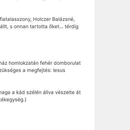
 fiatalasszony, Holczer Balázsné,
állt, s onnan tartotta őket… térdig
k ház homlokzatán fehér domborulat
zükséges a megfejtés: Iesus
 maga a kád szélén állva vészelte át
tékegység.)