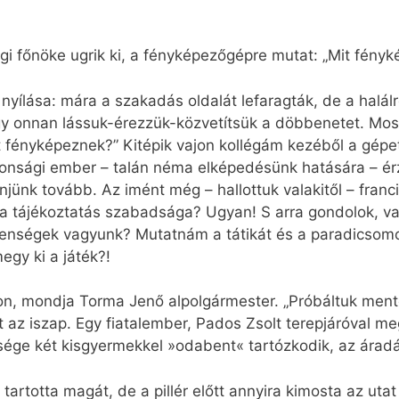
ági főnöke ugrik ki, a fényképezőgépre mutat: „Mit fény
nyílása: mára a szakadás oldalát lefaragták, de a halálr
gy onnan lássuk-érezzük-közvetítsük a döbbenetet. Mos
t fényképeznek?” Kitépik vajon kollégám kezéből a gépet
tonsági ember – talán néma elképedésünk hatására – érz
ünk tovább. Az imént még – hallottuk valakitől – franci
a tájékoztatás szabadsága? Ugyan! S arra gondolok, va
? Ellenségek vagyunk? Mutatnám a tátikát és a paradicsomo
gy ki a játék?!
apon, mondja Torma Jenő alpolgármester. „Próbáltuk mente
 az iszap. Egy fiatalember, Pados Zsolt terepjáróval m
elesége két kisgyermekkel »odabent« tartózkodik, az ára
tartotta magát, de a pillér előtt annyira kimosta az utat