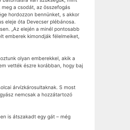
b bátorításra van szükségük, mint
k meg a csodát, az összefogás
zsége hordozzon bennünket, s akkor
us eleje óta Devecser plébánosa.
ésen. „Az elején a minél pontosabb
lt emberek kimondják félelmeiket,
lkoztunk olyan emberekkel, akik a
 nem vették észre korábban, hogy baj
olcai árvízkárosultaknak. S most
A gyász nemcsak a hozzátartozó
ben is átszakadt egy gát – még