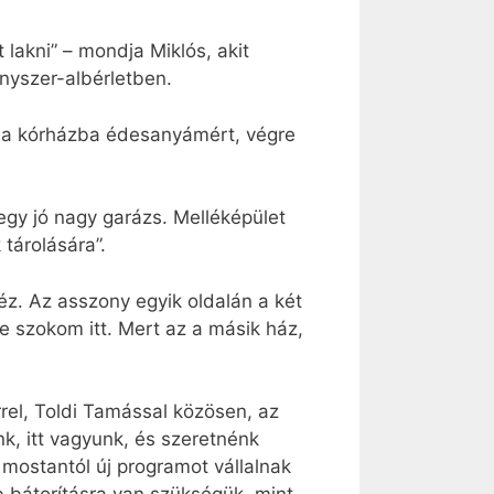
 lakni” – mondja Miklós, akit
nyszer-albérletben.
k a kórházba édesanyámért, végre
egy jó nagy garázs. Melléképület
 tárolására”.
z. Az asszony egyik oldalán a két
se szokom itt. Mert az a másik ház,
rrel, Toldi Tamással közösen, az
unk, itt vagyunk, és szeretnénk
k mostantól új programot vállalnak