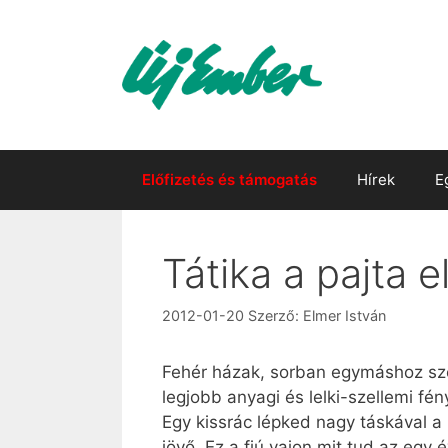
Kilépés
a
tartalomba
Előfizetés és támogatás
Hírek
E
Tátika a pajta e
2012-01-20
Szerző:
Elmer István
Fehér házak, sorban egymáshoz sz
legjobb anyagi és lelki-szellemi fén
Egy kissrác lépked nagy táskával a 
jövő. Ez a fiú vajon mit tud az egy