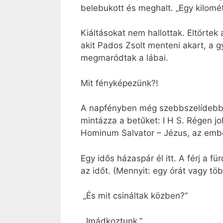
belebukott és meghalt. „Egy kilomé
Kiáltásokat nem hallottak. Eltörtek 
akit Pados Zsolt menteni akart, a gy
megmaródtak a lábai.
Mit fényképezünk?!
A napfényben még szebbszelídebb új
mintázza a betűket: I H S. Régen j
Hominum Salvator – Jézus, az emb
Egy idős házaspár él itt. A férj a f
az időt. (Mennyit: egy órát vagy 
„És mit csináltak közben?”
„Imádkoztunk.”