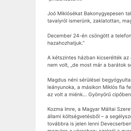
Joó Miklósékat Bakonygyepesen talál
tavalyról ismerünk, zaklatottan, m
December 24-én csöngött a telefon
hazahozhatjuk.”
A kétszintes házban kicserélték az
nem volt, „de most már a barátok seg
Magdus néni sérülései begyógyultak
leányunoka, a másikon Miklós fia fe
az volt a miénk… Gyönyörű cipőben 
Kozma Imre, a Magyar Máltai Szerete
állami költségvetésből – a segélysze
továbbra is jelen lenni Devecserben”