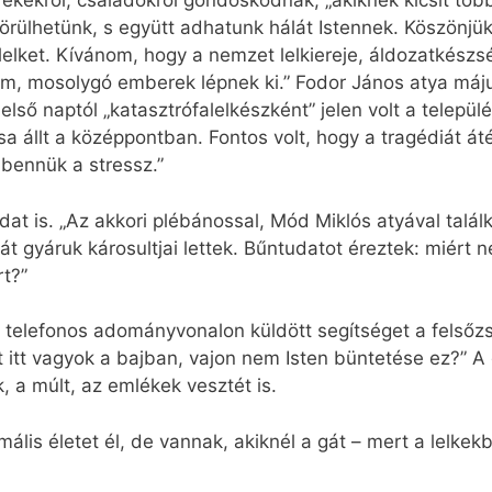
ekekről, családokról gondoskodnak, „akiknek kicsit töb
rülhetünk, s együtt adhatunk hálát Istennek. Köszönjü
 lelket. Kívánom, hogy a nemzet lelkiereje, áldozatkés
dám, mosolygó emberek lépnek ki.” Fodor János atya máj
lső naptól „katasztrófalelkészként” jelen volt a települ
állt a középpontban. Fontos volt, hogy a tragédiát áté
 bennük a stressz.”
dat is. „Az akkori plébánossal, Mód Miklós atyával talá
át gyáruk károsultjai lettek. Bűntudatot éreztek: miért
rt?”
telefonos adományvonalon küldött segítséget a felsőzs
t itt vagyok a bajban, vajon nem Isten büntetése ez?” 
, a múlt, az emlékek vesztét is.
lis életet él, de vannak, akiknél a gát – mert a lelkek