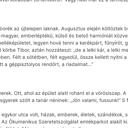
orék az újtelepen laknak. Augusztus elején költöztek 
-magyar, emberléptékű, külső és belső harmóniát közve
melléképületet, legyen hová tenni a kerékpárt, fűnyírót,
körbe Tibor, aztán hozzáteszi: „de a lelki kár, a lelki 
n. Félt a sötétben, félt egyedül, össze kellett nyitni 
tt a géppisztolyos rendőrt, a riadalmat…”
yerek. Ott, ahol az épület alatt rohant el a vörösiszap. 
isgyerek szólt a tanár néninek: „Jön valami, fussunk!” S 
 egykor utca volt, házak, emberek, életek, szándékok, 
Az Ökumenikus Szeretetszolgálat emlékparkot alakít ki.