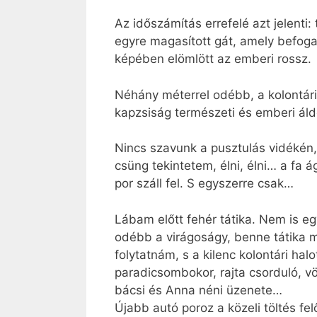
Az időszámítás errefelé azt jelenti
egyre magasított gát, amely befog
képében elömlött az emberi rossz.
Néhány méterrel odébb, a kolontári
kapzsiság természeti és emberi áldo
Nincs szavunk a pusztulás vidékén,
csüng tekintetem, élni, élni… a fa 
por száll fel. S egyszerre csak…
Lábam előtt fehér tátika. Nem is eg
odébb a virágoságy, benne tátika 
folytatnám, s a kilenc kolontári hal
paradicsombokor, rajta csorduló, vö
bácsi és Anna néni üzenete…
Újabb autó poroz a közeli töltés fe