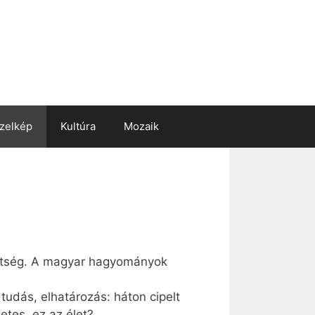
zelkép
Kultúra
Mozaik
ttség. A magyar hagyományok
tudás, elhatározás: háton cipelt
etes, ez az élet?