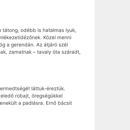
n tátong, odébb is hatalmas lyuk,
emlékezetidézőnek. Közel menni
óg a gerendán. Az átjáró szél
tnak, zamatnak – tavaly óta száradt,
dermedtségét láttuk-éreztük.
zeledő robajt, öregségükkel
enekült a padlásra. Ernő bácsit