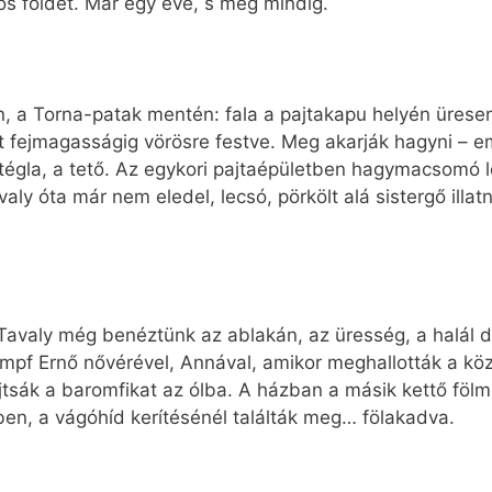
ös földet. Már egy éve, s még mindig.
en, a Torna-patak mentén: fala a pajtakapu helyén ürese
lat fejmagasságig vörösre festve. Meg akarják hagyni – 
tégla, a tető. Az egykori pajtaépületben hagymacsomó l
valy óta már nem eledel, lecsó, pörkölt alá sistergő illa
 Tavaly még benéztünk az ablakán, az üresség, a halál 
tumpf Ernő nővérével, Annával, amikor meghallották a kö
jtsák a baromfikat az ólba. A házban a másik kettő fölm
en, a vágóhíd kerítésénél találták meg… fölakadva.