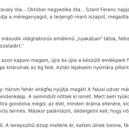
: tavaly óta… Október negyedike óta… Szent Ferenc napja:
adja a méreganyagot, a terjengő-maró iszapot, megadta
 második világháborús emlékmű „nyakában” tábla, felir
zataiért.”
 azon kapom magam, újra és újra a készülő emlékpark fe
ágai kitárulnak az ég felé. Aztán lépéseim nyomára pill
y: három fehér virágfej nyújtja magát! A falusi udvar má
mindenképp. A semmiből nőttek ki ismét. Mert sem tyúk
ottra gondolva mégis: az élet, minden dráma ellenére, ki
rös termés. Máskor palántázni, dédelgetni kell, hogy nő
lől. A terepszínű dzsip mellénk ér, ketten ülnek benne, f