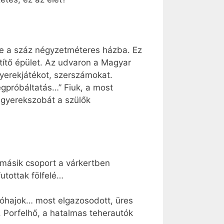
be a száz négyzetméteres házba. Ez
títő épület. Az udvaron a Magyar
 gyerekjátékot, szerszámokat.
megpróbáltatás…” Fiuk, a most
a gyerekszobát a szülők
A másik csoport a várkertben
futottak fölfelé…
sóhajok… most elgazosodott, üres
 Porfelhő, a hatalmas teherautók