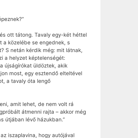
képeznek?”
és ott tátong. Tavaly egy-két héttel
t a közelébe se engednek, s
? S netán kérdik még: mit látnak,
i a helyzet képtelenségét:
a újságírókat üldöztek, akik
jon most, egy esztendő elteltével
t, a tavaly óta lengő
ni, amit lehet, de nem volt rá
egpróbált átmenni rajta – akkor még
dás útjában lévő házukban.”
 az iszaplavina, hogy autójával