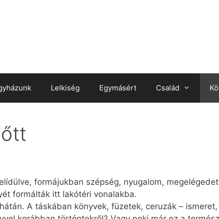
gyházunk
Lelkiség
Egymásért
Család
Kö
lőtt
elídülve, formájukban szépség, nyugalom, megelégede
yét formálták itt lakótéri vonalakba.
hátán. A táskában könyvek, füzetek, ceruzák – ismeret, 
 évvel korábban történtekről? Vagy neki már ez a termész