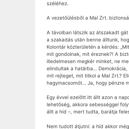
széléhez.
A vezetőülésből a Mal Zrt. biztons
A távolban látszik az átszakadt gát 
a szakadás után benne álltunk, ho
Kolontár közterületén a kérdés: „Mi
mit gondolnak, mit éreznek?! A biz
illedelmesen megkér minket, ne menj
elindultak a határba… Demokrácia, 
mit rejteget, mit titkol a Mal Zrt.
hagymacsomót… Ja, hogy pénzre me
Egy évvel ezelőtt itt állt azon a n
lehetőség, akkora sebességgel folyt
állt a híd –, mert tudta, barátja f
Nem tudott átjutni: a híd akkor még 