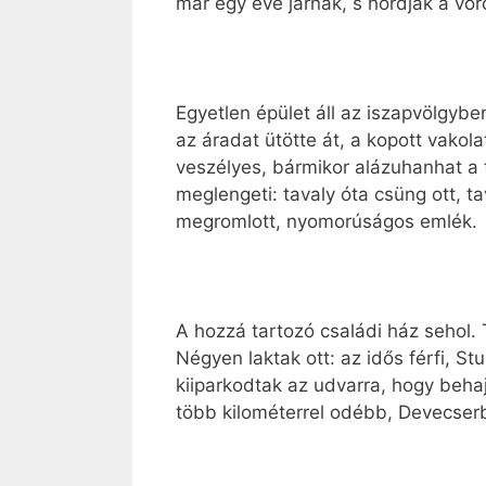
már egy éve járnak, s hordják a vör
Egyetlen épület áll az iszapvölgyb
az áradat ütötte át, a kopott vako
veszélyes, bármikor alázuhanhat a 
meglengeti: tavaly óta csüng ott, ta
megromlott, nyomorúságos emlék.
A hozzá tartozó családi ház sehol.
Négyen laktak ott: az idős férfi, S
kiiparkodtak az udvarra, hogy beha
több kilométerrel odébb, Devecserb