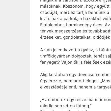
magukra a városban: azokról a gyer
másoknak. Köszönöm, hogy együtt ö
csodáját, mert ez tartja bennünk a
kivirulnak a parkok, a házakból vi
Fiatalember, harmincnégy éves. Az e
tények megszerzése és továbbadása 
érzéseiket, gondolataikat, oldódjék
Aztán jelentkezett a gyász, a bűntu
timföldgyárban dolgoztak, tehát saj
fenyeget? Vajon ők is felelősek ezé
Alig korábban egy devecseri ember 
úgy érezte, nem adott eleget. „Mos
elvesztését jelenti, hanem a tárgyak
„Az emberek egy része ma már normá
mindig sebzetten tátong.”