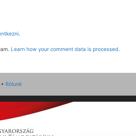
lentkezni
.
spam.
Learn how your comment data is processed.
•
Rólunk