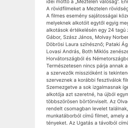
idei mottó a „Meztelen valóság”. E
A rövidfilmeket a Meztelen rövidség 
A filmes esemény sajátosságai köz
melyeknek alkotóit egytől egyig me
alkotások értékelésén egy 24 tagú 
Gábor, Szász János, Molvay Norbert
Döbrösi Laura színésznő; Pataki Ág
Lovasi András, Both Miklós zenésze
Horvátországból és Németországból
Természetesen nincs párja annak az
a szervezők misszióként is tekinte
szerveznek a korábbi fesztiválok f
Szemezgetve a sok izgalmasnak ígér
alkotója azt szeretné, ha újból egy
többszörösen börtönviselt. Az Olvad
rendelt csomagban levelet találnak, 
munkatáborból című filmet, amely
tényeket. Az Ugatás a távolból című 