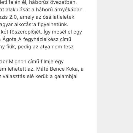
leti felén él, háborús övezetben,
at alakulását a háború árnyékában.
is 2.0, amely az ősállatleletek
gyar alkotásra figyelhetünk.
két főszereplőjét. Így mesél el egy
rga Ágota A fegyházlelkész című
y fiúk, pedig az atya nem tesz
dor Mignon című filmje egy
nem lehetett az. Máté Bence Koka, a
választás elé kerül: a galambjai