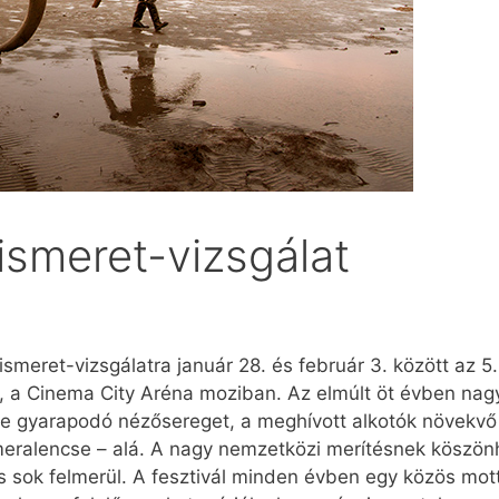
iismeret-vizsgálat
kiismeret-vizsgálatra január 28. és február 3. között az
 a Cinema City Aréna moziban. Az elmúlt öt évben nagyon
egyre gyarapodó nézősereget, a meghívott alkotók növek
meralencse – alá. A nagy nemzetközi merítésnek köszö
s sok felmerül. A fesztivál minden évben egy közös mott