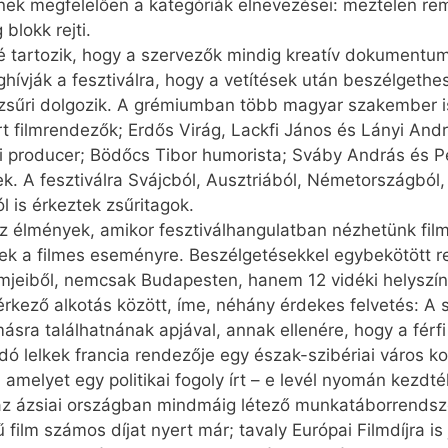
nnek megfelelően a kategóriák elnevezései: meztelen re
blokk rejti.
é tartozik, hogy a szervezők mindig kreatív dokumentum
ghívják a fesztiválra, hogy a vetítések után beszélgeth
zsűri dolgozik. A grémiumban több magyar szakember is
 filmrendezők; Erdős Virág, Lackfi János és Lányi Andrá
i producer; Bödőcs Tibor humorista; Sváby András és P
k. A fesztiválra Svájcból, Ausztriából, Németországból
 is érkeztek zsűritagok.
 élmények, amikor fesztiválhangulatban nézhetünk film
nek a filmes eseményre. Beszélgetésekkel egybekötött r
ilmjeiből, nemcsak Budapesten, hanem 12 vidéki helyszín
kező alkotás között, íme, néhány érdekes felvetés: A 
másra találhatnának apjával, annak ellenére, hogy a fér
ó lelkek francia rendezője egy észak-szibériai város kor
amelyet egy politikai fogoly írt – e levél nyomán kezdték
 az ázsiai országban mindmáig létező munkatáborrends
film számos díjat nyert már; tavaly Európai Filmdíjra is j