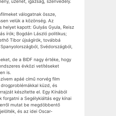
mény, üzenet, igazság, szenvedély.
filmeket válogatnak össze,
essen velük a közönség. Az
 helyet kapott: Gulyás Gyula, Reisz
s írók; Bogdán László politikus;
ethő Tibor újságírók, továbbá
, Spanyolországból, Svédországból,
eket, de a BIDF nagy értéke, hogy
endszeres évközi vetítéseket
en is.
szívem apáé című norvég film
fi drogproblémákkal küzd, és
rajzát készítette el. Egy Kínából
 forgatni a Segélykiáltás egy kínai
zerről mutat be megdöbbentő
elölték, és az idei Oscar-