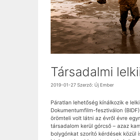
Társadalmi lelk
2019-01-27
Szerző:
Új Ember
Páratlan lehetőség kínálkozik e lel
Dokumentumfilm-fesztiválon (BIDF),
örömteli volt látni az évről évre 
társadalom kerül górcső – azaz ka
bolygónkat szorító kérdések közül i