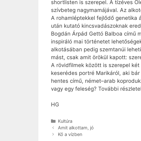
shortlisten is szerepel. A tízéves O
szívbeteg nagymamájával. Az alkotó
A rohamléptekkel fejlődő genetika á
után kutató kincsvadászoknak ered
Bogdán Árpád Gettó Balboa című munk
inspiráló mai történetet lehetőségek
alkotásában pedig szemtanúi lehet
mást, csak amit örökül kapott: szere
A rövidfilmek között is szerepel k
keserédes portré Marikáról, aki bá
hentes című, német–arab koprodukci
vagy egy feleség? További részlet
HG
Kategória
Kultúra
Amit alkottam, jó
Kő a vízben