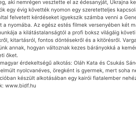
leg, aki nemrégen vesztette el az édesanyját, Ukrajna ke
k egy évig követték nyomon egy szeretetteljes kapcsol
ltal felvetett kérdéseket igyekszik számba venni a Genez
t a nyomába. Az egész estés filmek versenyében két ma
ája a kilátástalanságtól a profi boksz világáig követi 
ről, kitartásról, fontos döntésekről és a kitörésről. Va
ünk annak, hogyan változnak kezes bárányokká a kemén
ti őket.
ét magyar érdekeltségű alkotás: Oláh Kata és Csukás Sán
r elmúlt nyolcvanéves, öregként is gyermek, mert soha 
óban készült alkotásában egy kairói fiatalember nehéz 
ek: www.bidf.hu