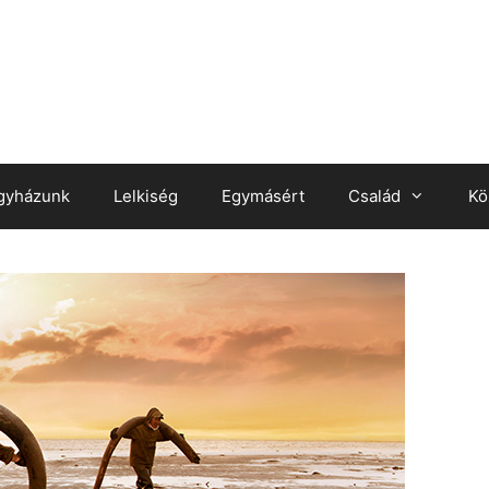
gyházunk
Lelkiség
Egymásért
Család
Kö