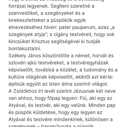
forrásai legyenek. Segíteni szeretné a
szenvedőket, a szegényeket és a
kirekesztetteket a püspökök egyik
elnevezéséhez híven: pater pauperum, azaz „a
szegények atyja”; s cigány testvéreit, hogy sok
kincsüket Krisztus segítségével ki tudják
bontakoztatni.
Székely János köszöntötte a német, hor­vát és
szlovén ajkú testvéreket, a testvéregyházak
képviselőit, továbbá a közélet, a tudomány és a
kultúra világának képviselőit, akiktől azt kérte:
építsük együtt az Isten álma szerinti világot.
A Zsidókhoz írt levél szerint Jézusnak két neve
van ahhoz, hogy főpap legyen: Fiú, aki egy az
Atyával, és testvér, aki egy velünk. Minden pap
és püspök küldetése, hogy egy legyen az
Atyával és testvére mindenkinek, különösen a
szegénynek – hangsúlyozta a püspök.