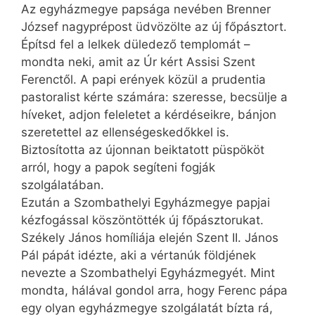
Az egyházmegye papsága nevében Brenner
József nagyprépost üdvözölte az új főpásztort.
Építsd fel a lelkek düledező templomát –
mondta neki, amit az Úr kért Assisi Szent
Ferenctől. A papi erények közül a prudentia
pastoralist kérte számára: szeresse, becsülje a
híveket, adjon feleletet a kérdéseikre, bánjon
szeretettel az ellenségeskedőkkel is.
Biztosította az újonnan beiktatott püspököt
arról, hogy a papok segíteni fogják
szolgálatában.
Ezután a Szombathelyi Egyházmegye papjai
kézfogással köszöntötték új főpásztorukat.
Székely János homíliája elején Szent II. János
Pál pápát idézte, aki a vértanúk földjének
nevezte a Szombathelyi Egyházmegyét. Mint
mondta, hálával gondol arra, hogy Ferenc pápa
egy olyan egyházmegye szolgálatát bízta rá,