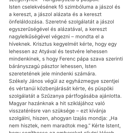
Isten cselekvésének fő szimbóluma a jászol és
a kereszt, a jászol alázata és a kereszt
önfeláldozása. Szeretné szolgálatát a jászol
egyszerűségével és alázatával, a kereszt
nagylelkűségével végezni – mondta el a
híveknek. Krisztus kegyelmét kérte, hogy egy
lehessen az Atyával és testvére lehessen
mindenkinek, s hogy Ferenc pápa szava szerinti
bárányszagú pásztor lehessen, Isten
szeretetének jele mindenki számára.
Székely János végül az egyházmegye szentjei
és vértanúi közbenjárását kérte, és püspöki
szolgálatát a Szűzanya pártfogásába ajánlotta.
Magyar hazánknak a hit sziklájához való
visszatérésre van szüksége – ezt kívánja
szolgálni, hiszen, ahogyan Izajás mondja: „Ha
nem hisztek, nem maradtok meg.” Kérte Istent,