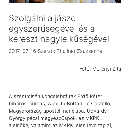
Szolgálni a jászol
egyszerűségével és a
kereszt nagylelkűségével
2017-07-16
Szerző:
Thullner Zsuzsanna
Fotó: Merényi Zita
A szentmisén koncelebráltak Erdő Péter
bíboros, prímás, Al­berto Bottari de Castello,
Magyarország apostoli nunciusa, Ud­vardy
György pécsi megyéspüspök, az MKPK
alelnöke, valamint az MKPK jelen lévő tagjai,