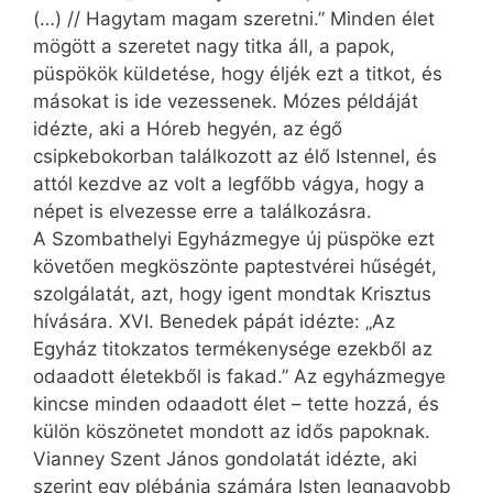
(…) // Hagytam magam szeretni.” Minden élet
mögött a szeretet nagy titka áll, a papok,
püspökök küldetése, hogy éljék ezt a titkot, és
másokat is ide vezessenek. Mózes példáját
idézte, aki a Hóreb hegyén, az égő
csipkebokorban találkozott az élő Istennel, és
attól kezdve az volt a legfőbb vágya, hogy a
népet is elvezesse erre a találkozásra.
A Szombathelyi Egyházmegye új püspöke ezt
követően megköszönte paptestvérei hűségét,
szolgálatát, azt, hogy igent mondtak Krisztus
hívására. XVI. Benedek pápát idézte: „Az
Egyház titokzatos termékenysége ezekből az
odaadott életekből is fakad.” Az egyházmegye
kincse minden odaadott élet – tette hozzá, és
külön köszönetet mondott az idős papoknak.
Vianney Szent János gondolatát idézte, aki
szerint egy plébánia számára Isten legnagyobb