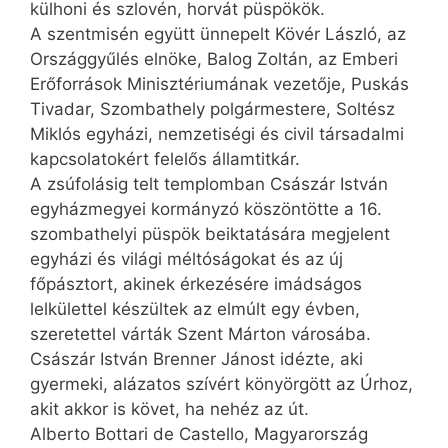
külhoni és szlovén, horvát püspökök.
A szentmisén együtt ünnepelt Kövér László, az
Országgyűlés elnöke, Balog Zoltán, az Emberi
Erőforrások Minisztériumának vezetője, Puskás
Tivadar, Szombathely polgármestere, Soltész
Miklós egyházi, nemzetiségi és civil társadalmi
kapcsolatokért felelős államtitkár.
A zsúfolásig telt templomban Császár István
egyházmegyei kormányzó köszöntötte a 16.
szombathelyi püspök beiktatására megjelent
egyházi és világi méltóságokat és az új
főpásztort, akinek érkezésére imádságos
lelkülettel készültek az elmúlt egy évben,
szeretettel várták Szent Márton városába.
Császár István Brenner Jánost idézte, aki
gyermeki, alázatos szívért könyörgött az Úrhoz,
akit akkor is követ, ha nehéz az út.
Alberto Bottari de Castello, Magyarország