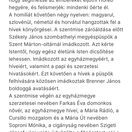
hogy segíthesse az embereket eljutni Hóreb
hegyére, és felismerjék: mindenki őérte él.
A homíliát követően négy nyelven: magyarul,
szlovénül, németül és horvátul hangzottak fel a
hívek könyörgései. A szentmise záróáldása előtt
Székely János szombathelyi megyéspüspök a
Szent Márton-oltárnál imádkozott. Azt kérte
Istentől, hogy egész életünk Isten dicsőítése
lehessen. Imádkozott az egyházmegyéért, a
híveiért, valamint a papi és szerzetesi
hivatásokért. Ezt követően a hívek a püspök
felhívására közösen imádkoztak Brenner János
boldoggá avatásáért.
A szentmise végén az egyházmegye
szerzetesei nevében Farkas Éva domonkos
nővér, az egyházmegye hívei, a Mária Rádió, a
Cursillo mozgalom és a Mária Út nevében
Soproni Mónika, a cigányság nevében Szigeti