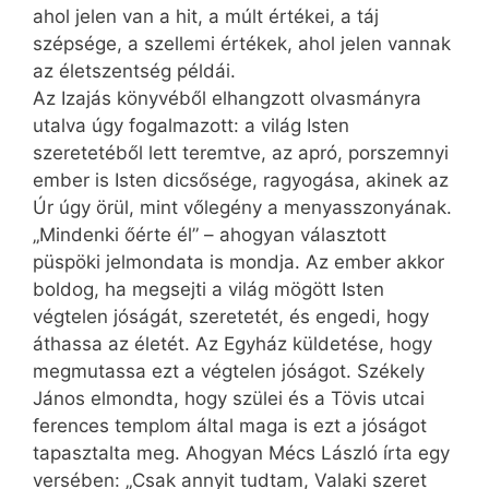
ahol jelen van a hit, a múlt értékei, a táj
szépsége, a szellemi értékek, ahol jelen vannak
az életszentség példái.
Az Izajás könyvéből elhangzott olvasmányra
utalva úgy fogalmazott: a világ Isten
szeretetéből lett teremtve, az apró, porszemnyi
ember is Isten dicsősége, ragyogása, akinek az
Úr úgy örül, mint vőlegény a menyasszonyának.
„Mindenki őérte él” – ahogyan választott
püspöki jelmondata is mondja. Az ember akkor
boldog, ha megsejti a világ mögött Isten
végtelen jóságát, szeretetét, és engedi, hogy
áthassa az életét. Az Egyház küldetése, hogy
megmutassa ezt a végtelen jóságot. Székely
János elmondta, hogy szülei és a Tövis utcai
ferences templom által maga is ezt a jóságot
tapasztalta meg. Ahogyan Mécs László írta egy
versében: „Csak annyit tudtam, Valaki szeret