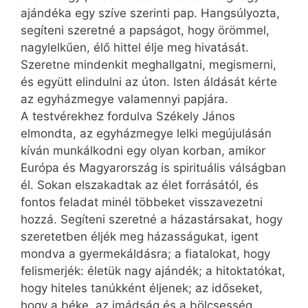
ajándéka egy szíve szerinti pap. Hangsúlyozta,
segíteni szeretné a papságot, hogy örömmel,
nagylelkűen, élő hittel élje meg hivatását.
Szeretne mindenkit meghallgatni, megismerni,
és együtt elindulni az úton. Isten áldását kérte
az egyházmegye valamennyi papjára.
A testvérekhez fordulva Székely János
elmondta, az egyházmegye lelki megújulásán
kíván munkálkodni egy olyan korban, amikor
Európa és Magyarország is spirituális válságban
él. Sokan elszakadtak az élet forrásától, és
fontos feladat minél többeket visszavezetni
hozzá. Segíteni szeretné a házastársakat, hogy
szeretetben éljék meg házasságukat, igent
mondva a gyermekáldásra; a fiatalokat, hogy
felismerjék: életük nagy ajándék; a hitoktatókat,
hogy hiteles tanúkként éljenek; az időseket,
hogy a béke, az imádság és a bölcsesség