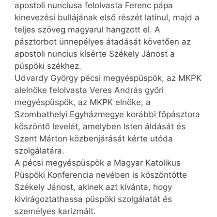
apostoli nunciusa felolvasta Ferenc pápa
kinevezési bullájának első részét latinul, majd a
teljes szöveg magyarul hangzott el. A
pásztorbot ünnepélyes átadását követően az
apostoli nuncius kísérte Székely Jánost a
püspöki székhez.
Udvardy György pécsi megyéspüspök, az MKPK
alelnöke felolvasta Veres András győri
megyéspüspök, az MKPK elnöke, a
Szombathelyi Egyházmegye korábbi főpásztora
köszöntő levelét, amelyben Isten áldását és
Szent Márton közbenjárását kérte utóda
szolgálatára.
A pécsi megyéspüspök a Magyar Katolikus
Püspöki Konferencia nevében is köszöntötte
Székely Jánost, akinek azt kívánta, hogy
kivirágoztathassa püspöki szolgálatát és
személyes karizmáit.