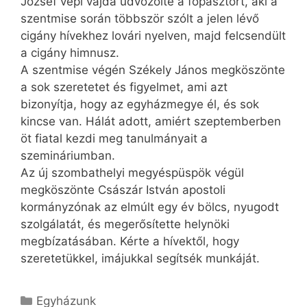
József vépi vajda üdvözölte a főpásztort, aki a
szentmise során többször szólt a jelen lévő
cigány hívekhez lovári nyelven, majd felcsendült
a cigány himnusz.
A szentmise végén Székely János megköszönte
a sok szeretetet és figyelmet, ami azt
bizonyítja, hogy az egyházmegye él, és sok
kincse van. Hálát adott, amiért szeptemberben
öt fiatal kezdi meg tanulmányait a
szemináriumban.
Az új szombathelyi megyéspüspök végül
megköszönte Császár István apostoli
kormányzónak az elmúlt egy év bölcs, nyugodt
szolgálatát, és megerősítette helynöki
megbízatásában. Kérte a hívektől, hogy
szeretetükkel, imájukkal segítsék munkáját.
Kategória
Egyházunk