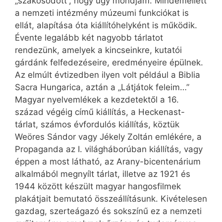
„szakosodott”, hogy úgy mondjam. Mindemellett
a nemzeti intézmény múzeumi funkciókat is
ellát, alapítása óta kiállítóhelyként is működik.
Évente legalább két nagyobb tárlatot
rendezünk, amelyek a kincseinkre, kutatói
gárdánk felfedezéseire, eredményeire épülnek.
Az elmúlt évtizedben ilyen volt például a Biblia
Sacra Hungarica, aztán a „Látjátok feleim…”
Magyar nyelvemlékek a kezdetektől a 16.
század végéig című kiállítás, a Heckenast-
tárlat, számos évfordulós kiállítás, köztük
Weöres Sándor vagy Jékely Zoltán emlékére, a
Propaganda az I. világháborúban kiállítás, vagy
éppen a most látható, az Arany-bicentenárium
alkalmából megnyílt tárlat, illetve az 1921 és
1944 között készült magyar hangosfilmek
plakátjait bemutató összeállításunk. Kivételesen
gazdag, szerteágazó és sokszínű ez a nemzeti