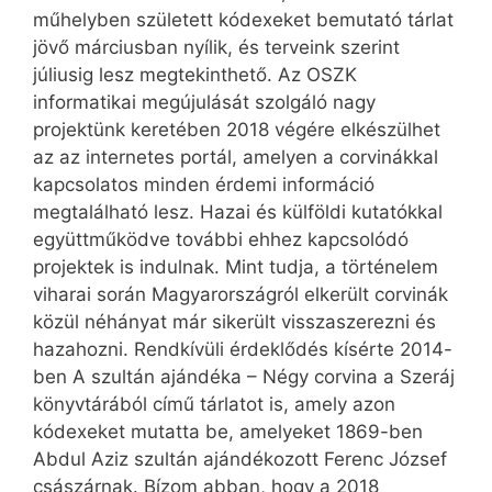
műhelyben született kódexeket bemutató tárlat
jövő márciusban nyílik, és terveink szerint
júliusig lesz megtekinthető. Az OSZK
informatikai megújulását szolgáló nagy
projektünk keretében 2018 végére elkészülhet
az az internetes portál, amelyen a corvinákkal
kapcsolatos minden érdemi információ
megtalálható lesz. Hazai és külföldi kutatókkal
együttműködve további ehhez kapcsolódó
projektek is indulnak. Mint tudja, a történelem
viharai során Magyarországról elkerült corvinák
közül néhányat már sikerült visszaszerezni és
hazahozni. Rendkívüli érdeklődés kísérte 2014-
ben A szultán ajándéka – Négy corvina a Szeráj
könyvtárából című tárlatot is, amely azon
kódexeket mutatta be, amelyeket 1869-ben
Abdul Aziz szultán ajándékozott Ferenc József
császárnak. Bízom abban, hogy a 2018