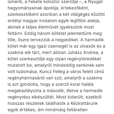
ismerik, a Fekete kolostor szerzője –, a Nyugat
hagyományainak ápolója, értekezőként,
szerkesztőként azonban a két világégés közötti
erdélyi magyar irodalom egyik legfőbb alakja,
akinek a teljes életművét igyekszünk most
feltárni. Eddig három kötetet jelentettünk meg
tőle, őszre tervezzük a negyediket. A harmadik
kötet már egy igazi csemegét is az olvasók és a
szakma elé tárt, mert abban Juhász Andrea, a
kötet szerkesztője egy olyan regénytöredéket
mutatott be, amelyről mindeddig senkinek sem
volt tudomása. Kuncz Felleg a város felett című
regényhármasáról van szó, amelyről a szakma
is azt gondolta, hogy a szerző korai halála
megakadályozta a második, illetve a harmadik
regényrész elkészültét. Most kiderült, ezekből
hosszas részletek találhatók a Kézirattárunk
egyik értékes, ám mindmáig feltáratlan