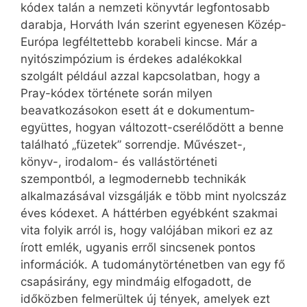
kódex talán a nemzeti könyvtár legfontosabb
darabja, Horváth Iván szerint egyenesen Közép-
Európa legféltettebb korabeli kincse. Már a
nyitószimpózium is érdekes adalékokkal
szolgált például azzal kapcsolatban, hogy a
Pray-kódex története során milyen
beavatkozásokon esett át e do­ku­men­tum­
együttes, hogyan változott-cserélődött a benne
található „füzetek” sorrendje. Művészet-,
könyv-, irodalom- és vallástörténeti
szempontból, a legmodernebb technikák
alkalmazásával vizsgálják e több mint nyolcszáz
éves kódexet. A háttérben egyébként szakmai
vita folyik arról is, hogy valójában mikori ez az
írott emlék, ugyanis erről sincsenek pontos
információk. A tudománytörténetben van egy fő
csapásirány, egy mindmáig elfogadott, de
időközben felmerültek új tények, amelyek ezt