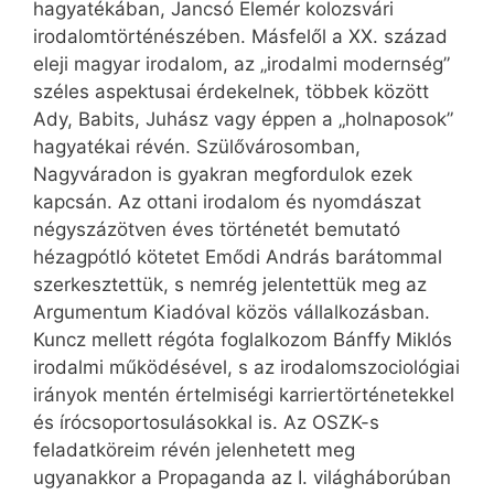
hagyatékában, Jancsó Elemér kolozsvári
irodalomtörténészében. Másfelől a XX. század
eleji magyar irodalom, az „irodalmi modernség”
széles aspektusai érdekelnek, többek között
Ady, Babits, Juhász vagy éppen a „holnaposok”
hagyatékai révén. Szülővárosomban,
Nagyváradon is gyakran megfordulok ezek
kapcsán. Az ottani irodalom és nyomdászat
négyszázötven éves történetét bemutató
hézagpótló kötetet Emődi András barátommal
szerkesztettük, s nemrég jelentettük meg az
Argumentum Kiadóval közös vállalkozásban.
Kuncz mellett régóta foglalkozom Bánffy Miklós
irodalmi működésével, s az irodalomszociológiai
irányok mentén értelmiségi karriertörténetekkel
és írócsoportosulásokkal is. Az OSZK-s
feladatköreim révén jelenhetett meg
ugyanakkor a Propaganda az I. világháborúban