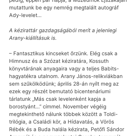
mutattunk be egy nemrég megtalált autográf
Ady-levelet…
A kézirattár gazdagságából merít a jelenlegi
Arany-kiállításuk is.
– Fantasztikus kincseket őrzünk. Elég csak a
Himnusz és a Szózat kéziratára, Kossuth
könyvtárának anyagaira vagy a teljes Babits-
hagyatékra utalnom. Arany János-relikviákban
sem szűkölködünk; április 28-án nyílt meg az
ezek egy részét bemutató bicentenáriumi
tárlatunk „Más csak levelenként kapja a
borostyánt…” címmel. November végéig
megtekinthető nálunk többek között a Toldi-
trilógia, a Családi kör, a Hídavatás, a Vörös
Rébék és a Buda halála kézirata, Petőfi Sándor