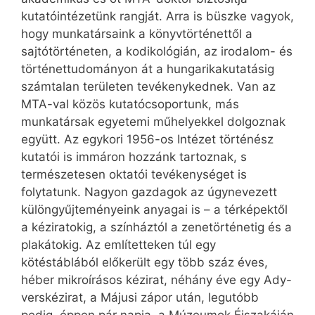
kutatóintézetünk rangját. Arra is büszke vagyok,
hogy munkatársaink a könyvtörténettől a
sajtótörténeten, a ko­di­ko­lógián, az irodalom- és
történettudományon át a hun­ga­ri­ka­ku­ta­tásig
számtalan területen tevékenykednek. Van az
MTA-val közös kutatócsoportunk, más
munkatársak egyetemi műhelyekkel dolgoznak
együtt. Az egykori 1956-os Intézet történész
kutatói is immáron hozzánk tartoznak, s
természetesen oktatói tevékenységet is
folytatunk. Nagyon gazdagok az úgynevezett
kü­lön­gyűjteményeink anyagai is – a térképektől
a kéziratokig, a színháztól a zenetörténetig és a
plakátokig. Az említetteken túl egy
kötéstáblából előkerült egy több száz éves,
héber mikroírásos kézirat, néhány éve egy Ady-
verskézirat, a Májusi zápor után, leg­utóbb
pedig, éppen pár napja, a Múzeumok Éjszakáján