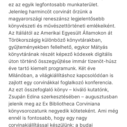
ez az egyik legfontosabb munkaterület.
Jelenleg harmincöt corvinát őrzünk a
magyarországi reneszánsz legjelentősebb
könyvészeti és művészettörténeti emlékeiként.
Az Itáliától az Amerikai Egyesült Államokon át
Törökországig különböző könyvtárakban,
gyűjteményekben fellelhető, egykor Mátyás
könyvtárának részét képező kódexek digitális
úton történő összegyűjtése immár tizenöt-húsz
éve tartó kiemelt programunk. Két éve
Milánóban, a világkiállításhoz kapcsolódóan is
zajlott egy corvinákkal foglalkozó konferencia.
Az ezt összefoglaló könyv – kiváló kutatónk,
Zsupán Edina szerkesztésében – augusztusban
jelenik meg az Ex Bibliotheca Corviniana
könyvsorozatunk negyedik köteteként. Ami még
ennél is fontosabb, hogy egy nagy
corvinakiállítással készülünk; a budai