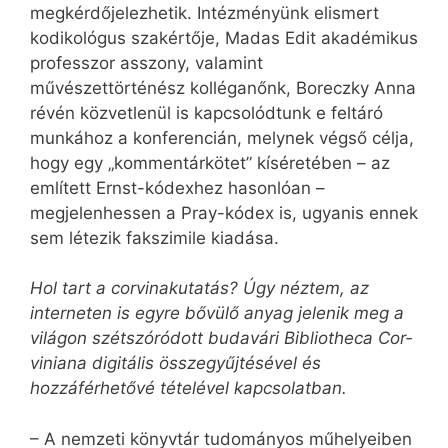
megkérdőjelezhetik. Intézményünk elismert
kodikológus szakértője, Madas Edit akadémikus
professzor asszony, valamint
művészettörténész kolléganőnk, Boreczky Anna
révén közvetlenül is kapcsolódtunk e feltáró
munkához a konferencián, melynek végső célja,
hogy egy „kommentárkötet” kíséretében – az
említett Ernst-kódexhez hasonlóan –
megjelenhessen a Pray-kódex is, ugyanis ennek
sem létezik fakszimile kiadása.
Hol tart a corvinakutatás? Úgy néztem, az
interneten is egyre bővülő anyag jelenik meg a
világon szétszóródott budavári Bibliotheca Cor­
vi­ni­ana digitális összegyűjtésével és
hozzáférhetővé tételével kapcsolatban.
– A nemzeti könyvtár tudományos műhelyeiben