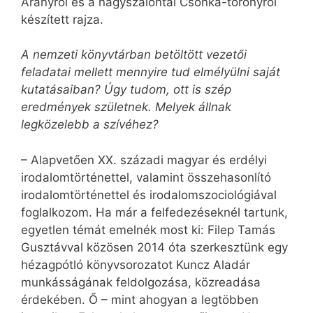
Aranyról és a nagyszalontai Csonka-toronyról
készített rajza.
A nemzeti könyvtárban betöltött vezetői
feladatai mellett mennyire tud elmélyülni saját
kutatásaiban? Úgy tudom, ott is szép
eredmények születnek. Melyek állnak
legközelebb a szívéhez?
– Alapvetően XX. századi magyar és erdélyi
irodalomtörténettel, valamint összehasonlító
irodalomtörténettel és irodalomszociológiával
foglalkozom. Ha már a felfedezéseknél tartunk,
egyetlen témát emelnék most ki: Filep Tamás
Gusztávval közösen 2014 óta szerkesztünk egy
hézagpótló könyvsorozatot Kuncz Aladár
munkásságának feldolgozása, közreadása
érdekében. Ő – mint ahogyan a legtöbben