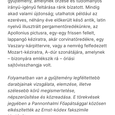
gyűjtemény, amelynek őrzése és tudományos
irányú-igényű feltárása ránk bízatott. Mindig
akad valami újdonság; utalhatok például az
ezeréves, néhány éve előkerült késő antik, latin
nyelvű illusztrált pergamentöredékünkre, az
Apollonius pictusra, egy-egy frissen fellelt,
lappangó kéziratra, akár corvinatöredékre, egy
Vaszary-kárpittervre, vagy a nemrég felfedezett
Mozart-kéziratra, A-dúr szonátájára, amelynek
– bizonyára emlékszik rá – óriási
sajtóvisszhangja volt.
Folyamatban van a gyűjtemény legféltettebb
darabjainak vizsgálata, elemzése, illetve
szélesebb körű megismertetése,
népszerűsítése és közreadása. E törekvések
jegyében a Pannonhalmi Főapátsággal közösen
elkészítették az Ernst-kódex fakszimile