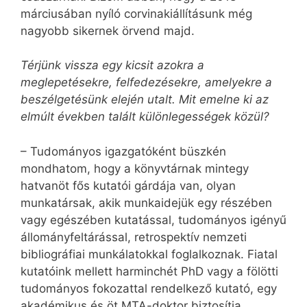
márciusában nyíló corvinakiállításunk még
nagyobb sikernek örvend majd.
Térjünk vissza egy kicsit azokra a
meglepetésekre, felfedezésekre, amelyekre a
beszélgetésünk elején utalt. Mit emelne ki az
elmúlt években talált különlegességek közül?
– Tudományos igazgatóként büszkén
mondhatom, hogy a könyvtárnak mintegy
hatvanöt fős kutatói gárdája van, olyan
munkatársak, akik munkaidejük egy részében
vagy egészében kutatással, tudományos igényű
állományfeltárással, retrospektív nemzeti
bibliográfiai munkálatokkal foglalkoznak. Fiatal
kutatóink mellett harminchét PhD vagy a fölötti
tudományos fokozattal rendelkező kutató, egy
akadémikus és öt MTA-doktor biztosítja