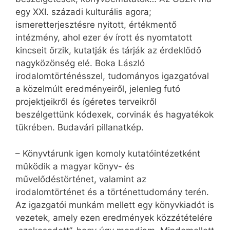
egy XXI. századi kulturális agora;
ismeretterjesztésre nyitott, értékmentő
intézmény, ahol ezer év írott és nyomtatott
kincseit őrzik, kutatják és tárják az érdeklődő
nagyközönség elé. Boka László
irodalomtörténésszel, tudományos igazgatóval
a közelmúlt eredményeiről, jelenleg futó
projektjeikről és ígéretes terveikről
beszélgettünk kódexek, corvinák és hagyatékok
tükrében. Budavári pillanatkép.
– Könyvtárunk igen komoly kutatóintézetként
működik a magyar könyv- és
művelődéstörténet, valamint az
irodalomtörténet és a történettudomány terén.
Az igazgatói munkám mellett egy könyvkiadót is
vezetek, amely ezen eredmények közzétételére