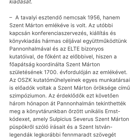
kiadását.
– A tavalyi esztendő nemcsak 1956, hanem
Szent Márton emlékéve is volt. Az utóbbi
kapcsán konferenciaszervezés, kiállítás és
könyvkiadás hármas céljával együttműködtünk
Pannonhalmával és az ELTE bizonyos
kutatóival, de főként az előbbivel, hiszen a
főapátság koordinálta Szent Márton
születésének 1700. évfordulóján az emlékévet.
Az OSZK kutatóműhelyeinek egyes munkatársai
is előadók voltak a Szent Márton öröksége című
szimpóziumon. Az érdeklődők ezt követően
három hónapon át Pannonhalmán tekinthették
meg a könyvtárunkban őrzött unikális Ernst-
kódexet, amely Sulpicius Severus Szent Márton
püspökről szóló írásait és a Szent István-
legendák legkorábbi fennmaradt szövegét