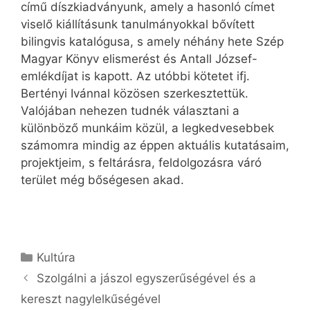
című díszkiadványunk, amely a hasonló címet
viselő kiállításunk tanulmányokkal bővített
bilingvis katalógusa, s amely néhány hete Szép
Magyar Könyv elismerést és Antall József-
emlékdíjat is kapott. Az utóbbi kötetet ifj.
Bertényi Ivánnal közösen szerkesztettük.
Valójában nehezen tudnék választani a
különböző munkáim közül, a legkedvesebbek
számomra mindig az éppen aktuális kutatásaim,
projektjeim, s feltárásra, feldolgozásra váró
terület még bőségesen akad.
Kategória
Kultúra
Szolgálni a jászol egyszerűségével és a
kereszt nagylelkűségével