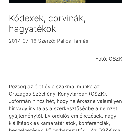
Kódexek, corvinák,
hagyatékok
2017-07-16
Szerző:
Pallós Tamás
Fotó: OSZK
Pezseg az élet és a szakmai munka az
Országos Széchényi Könyvtárban (OSZK).
Jóformán nincs hét, hogy ne érkezne valamilyen
hír vagy invitálás a szerkesztőségbe a nemzeti
gyűjteménytől. Évfordulós emlékezések, nagy
kiállítások és kamaratárlatok, konferenciák,
beszélgetések, könyvbemutatók… Az OSZK ma