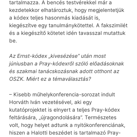
tartalmazza. A bencés testvérekkel már a
kezdetekkor elhatároztuk, hogy megjelentetjük
a kódex teljes hasonmás kiadását is,
kiegészítve egy tanulmánykötettel. A fakszimilét
és a kiegészítő kötetet idén tavasszal mutattuk
be.
Az Ernst-kódex „kivesézése” után most
júniusban a Pray-kódexről szóló előadásoknak
és szakmai tanácskozásnak adott otthont az
OSZK. Miért ez a témaválasztás?
– Kisebb műhelykonferencia-sorozat indult
Horváth Iván vezetésével, aki egy
kutatóprojektet is elnyert a teljes Pray-kódex
feltárására, „újragondolására”. Természetes
volt, hogy helyet adtunk a nyitókonferenciának,
hiszen a Halotti beszédet is tartalmazó Pray-