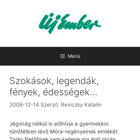
Kilépés
a
tartalomba
Menü
Szokások, legendák,
fények, édességek…
2008-12-14
Szerző:
Reviczky Katalin
Jégvirág nélkül is előhívja a gyermekkor
tűnőfélben lévő Móra-regényeinek emlékét.
Talán Petőfinek sem kellene ma égő pipán