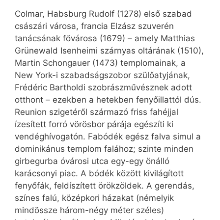
Colmar, Habsburg Rudolf (1278) első szabad
császári városa, francia Elzász szuverén
tanácsának fővárosa (1679) – amely Matthias
Grünewald Isenheimi szárnyas oltárának (1510),
Martin Schongauer (1473) templomainak, a
New York-i szabadságszobor szülőatyjának,
Frédéric Bartholdi szobrászművésznek adott
otthont – ezekben a hetekben fenyőillattól dús.
Reunion szigetéről származó friss fahéjjal
ízesített forró vörösbor párája egészíti ki
vendéghívogatón. Fabódék egész falva simul a
dominikánus templom falához; szinte minden
girbegurba óvárosi utca egy-egy önálló
karácsonyi piac. A bódék között kivilágított
fenyőfák, feldíszített örökzöldek. A gerendás,
színes falú, középkori házakat (némelyik
mindössze három-négy méter széles)