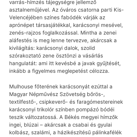
varrás-hímzés tájegységre jellemző
asztalneműjével. Az óváros csatorna parti Kis-
Velencéjében színes fabódék várják az
aprónépet társasjátékkal, karácsonyi mesével,
zenés-rajzos foglalkozással. Mintha a zenei
aláfestés is meg lenne tervezve, akárcsak a
kivilágítás: karácsonyi dalok, szolid
szórakoztató zene ösztönzi a vásárlás
hangulatát: ami itt kevésbé a javak gyűjtését,
inkább a figyelmes meglepetést célozza.
Mulhouse főterének karácsonyát ezúttal a
Magyar Népművész Szövetség bőrös-,
textilfestő-, csipkeverő- és faragómestereinek
karácsonyi trikolór színben pompázó bódéi
teszik változatossá. A Békés megyei hímzők
ingei, blúzai – akárcsak a csabai és gyulai
kolbász, szalámi, a házikészítésű pálinkafélék