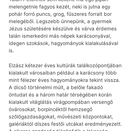
melengetnie fagyos kezét, neki is jutna egy
pohár forró puncs, grog, fűszeres forralt bor
melegéből. Legszebb ünnepünk, a gyermek
Jézus születésére készülve és várva érdemes
talán ismerkedni más népek karácsonyával,
idegen szokások, hagyományok kialakulásával
is.
Elzász kétezer éves kultúrák találkozópontjában
kialakult városaiban például a karácsony több
mint félezer éves hagyományokra tekint vissza.
A dicső történelmi múlt, a belőle fakadó
öntudat és a három határ térségében korán
kialakult világlátás virágpompában versengő
óvárosokat, borpincéktől hemzsegő
szőlőgazdaságokat, művészeti központokat,
galériáktól díszes festői utcákat eredményezett.