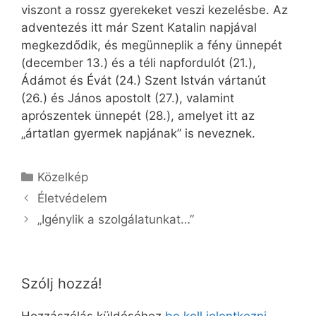
viszont a rossz gyerekeket veszi kezelésbe. Az
adventezés itt már Szent Katalin napjával
megkezdődik, és megünneplik a fény ünnepét
(december 13.) és a téli napfordulót (21.),
Ádámot és Évát (24.) Szent István vártanút
(26.) és János apostolt (27.), valamint
aprószentek ünnepét (28.), amelyet itt az
„ártatlan gyermek napjának” is neveznek.
Kategória
Közelkép
Életvédelem
„Igénylik a szolgálatunkat…”
Szólj hozzá!