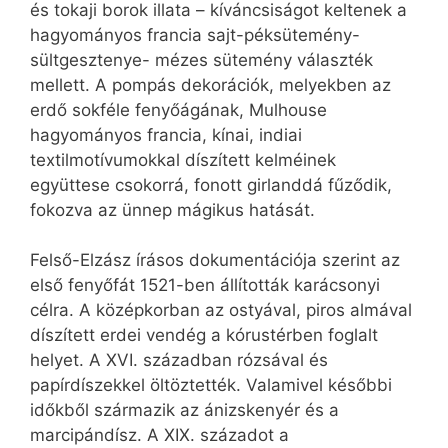
és tokaji borok illata – kíváncsiságot keltenek a
hagyományos francia sajt-péksütemény-
sültgesztenye- mézes sütemény választék
mellett. A pompás dekorációk, melyekben az
erdő sokféle fenyőágának, Mulhouse
hagyományos francia, kínai, indiai
textilmotívumokkal díszített kelméinek
együttese csokorrá, fonott girlanddá fűződik,
fokozva az ünnep mágikus hatását.
Felső-Elzász írásos dokumentációja szerint az
első fenyőfát 1521-ben állították karácsonyi
célra. A középkorban az ostyával, piros almával
díszített erdei vendég a kórustérben foglalt
helyet. A XVI. században rózsával és
papírdíszekkel öltöztették. Valamivel későbbi
időkből származik az ánizskenyér és a
marcipándísz. A XIX. századot a