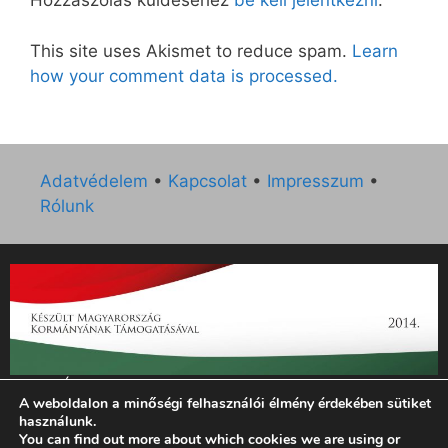
Hozzászólás küldéséhez
be kell jelentkezni
.
This site uses Akismet to reduce spam.
Learn
how your comment data is processed.
Adatvédelem
•
Kapcsolat
•
Impresszum
•
Rólunk
„Az Új Ember katolikus hetilap 2014. évi működésének
A weboldalon a minőségi felhasználói élmény érdekében sütiket
támogatását az EGYH-KCP-14-P-0121 sz. támogatási
használunk.
szerződés keretében 3 000 000 Ft összegben támogatta az
You can find out more about which cookies we are using or