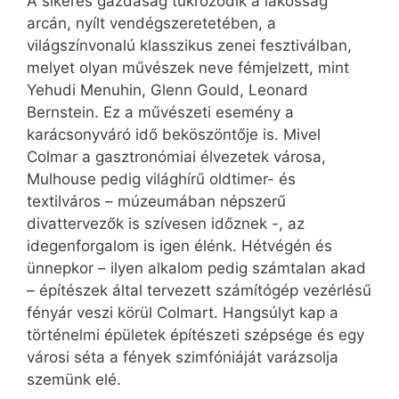
A sikeres gazdaság tükröződik a lakosság
arcán, nyílt vendégszeretetében, a
világszínvonalú klasszikus zenei fesztiválban,
melyet olyan művészek neve fémjelzett, mint
Yehudi Menuhin, Glenn Gould, Leonard
Bernstein. Ez a művészeti esemény a
karácsonyváró idő beköszöntője is. Mivel
Colmar a gasztronómiai élvezetek városa,
Mulhouse pedig világhírű oldtimer- és
textilváros – múzeumában népszerű
divattervezők is szívesen időznek -, az
idegenforgalom is igen élénk. Hétvégén és
ünnepkor – ilyen alkalom pedig számtalan akad
– építészek által tervezett számítógép vezérlésű
fényár veszi körül Colmart. Hangsúlyt kap a
történelmi épületek építészeti szépsége és egy
városi séta a fények szimfóniáját varázsolja
szemünk elé.