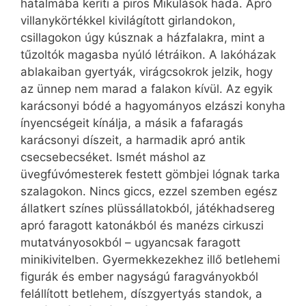
hatalmába keríti a piros Mikulások hada. Apró
villanykörtékkel kivilágított girlandokon,
csillagokon úgy kúsznak a házfalakra, mint a
tűzoltók magasba nyúló létráikon. A lakóházak
ablakaiban gyertyák, virágcsokrok jelzik, hogy
az ünnep nem marad a falakon kívül. Az egyik
karácsonyi bódé a hagyományos elzászi konyha
ínyencségeit kínálja, a másik a fafaragás
karácsonyi díszeit, a harmadik apró antik
csecsebecséket. Ismét máshol az
üvegfúvómesterek festett gömbjei lógnak tarka
szalagokon. Nincs giccs, ezzel szemben egész
állatkert színes plüssállatokból, játékhadsereg
apró faragott katonákból és manézs cirkuszi
mutatványosokból – ugyancsak faragott
minikivitelben. Gyermekkezekhez illő betlehemi
figurák és ember nagyságú faragványokból
felállított betlehem, díszgyertyás standok, a