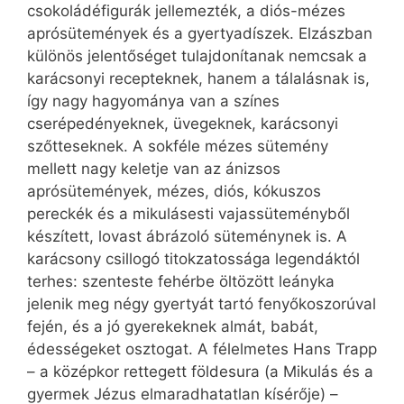
csokoládéfigurák jellemezték, a diós-mézes
aprósütemények és a gyertyadíszek. Elzászban
különös jelentőséget tulajdonítanak nemcsak a
karácsonyi recepteknek, hanem a tálalásnak is,
így nagy hagyománya van a színes
cserépedényeknek, üvegeknek, karácsonyi
szőtteseknek. A sokféle mézes sütemény
mellett nagy keletje van az ánizsos
aprósütemények, mézes, diós, kókuszos
pereckék és a mikulásesti vajassüteményből
készített, lovast ábrázoló süteménynek is. A
karácsony csillogó titokzatossága legendáktól
terhes: szenteste fehérbe öltözött leányka
jelenik meg négy gyertyát tartó fenyőkoszorúval
fején, és a jó gyerekeknek almát, babát,
édességeket osztogat. A félelmetes Hans Trapp
– a középkor rettegett földesura (a Mikulás és a
gyermek Jézus elmaradhatatlan kísérője) –