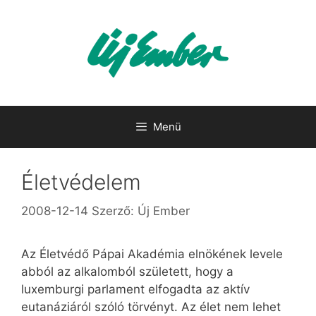
Kilépés
a
tartalomba
Menü
Életvédelem
2008-12-14
Szerző:
Új Ember
Az Életvédő Pápai Akadémia elnökének levele
abból az alkalomból született, hogy a
luxemburgi parlament elfogadta az aktív
eutanáziáról szóló törvényt. Az élet nem lehet