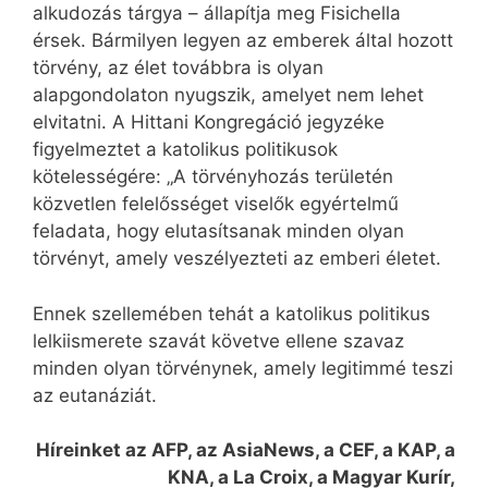
alkudozás tárgya – állapítja meg Fisichella
érsek. Bármilyen legyen az emberek által hozott
törvény, az élet továbbra is olyan
alapgondolaton nyugszik, amelyet nem lehet
elvitatni. A Hittani Kongregáció jegyzéke
figyelmeztet a katolikus politikusok
kötelességére: „A törvényhozás területén
közvetlen felelősséget viselők egyértelmű
feladata, hogy elutasítsanak minden olyan
törvényt, amely veszélyezteti az emberi életet.
Ennek szellemében tehát a katolikus politikus
lelkiismerete szavát követve ellene szavaz
minden olyan törvénynek, amely legitimmé teszi
az eutanáziát.
Híreinket az AFP, az AsiaNews, a CEF, a KAP, a
KNA, a La Croix, a Magyar Kurír,