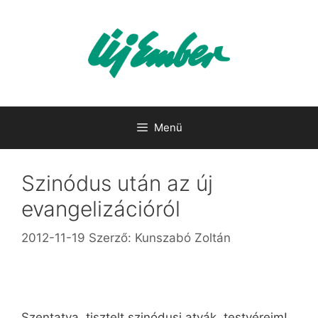
Kilépés
a
tartalomba
Menü
Szinódus után az új
evangelizációról
2012-11-19
Szerző:
Kunszabó Zoltán
Szentatya, tisztelt szinódusi atyák, testvéreim!