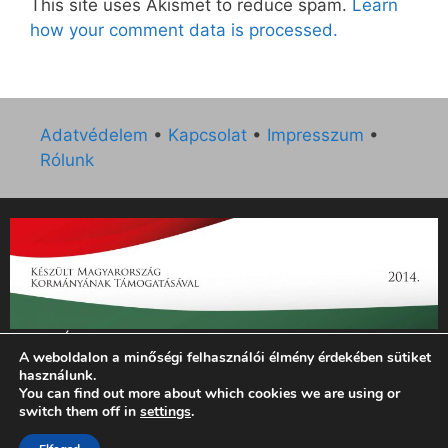
This site uses Akismet to reduce spam.
Learn
how your comment data is processed.
Adatvédelem
•
Kapcsolat
•
Impresszum
•
Rólunk
„Az Új Ember katolikus hetilap 2014. évi működésének
A weboldalon a minőségi felhasználói élmény érdekében sütiket
támogatását az EGYH-KCP-14-P-0121 sz. támogatási
használunk.
szerződés keretében 3 000 000 Ft összegben támogatta az
You can find out more about which cookies we are using or
Emberi Erőforrások Minisztériuma.”
switch them off in
settings
.