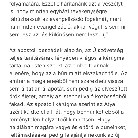
folyamatára. Ezzel elhárítanánk azt a veszélyt
is, hogy minden egyházi tevékenységre
ráhúzhassuk az evangelizáció fogalmát, mert
ha minden evangelizáció, akkor végül is semmi
sem lesz az, és különösen nem lesz „új”.
Az apostoli beszédek alapján, az Újszövetség
teljes tanításának fényében világos a kérügma
tartalma: Isten szereti az embert, annak
ellenére, hogy az a bűn miatt elszakadt tőle. Az
ember a maga erejéből nem szerezheti vissza
sem ártatlan állapotát, sem pedig az elveszített
örök életet, amely az Istennel való közösségből
fakad. Az apostoli kérügma szerint az Atya
azért küldte el a Fiát, hogy bennünket ebből a
reménytelen helyzetből kimentsen. Hogy
halálában magára vegye és eltörölje bűneinket,
feltámadásával pedig felajánlja nekünk az új