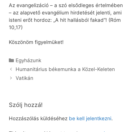
Az evangelizáció – a szó elsődleges értelmében
– az alapvető evangélium hirdetését jelenti, ami
isteni erőt hordoz: „A hit hallásból fakad”! (Róm
10,17)
Köszönöm figyelmüket!
Kategória
Egyházunk
Humanitárius békemunka a Közel-Keleten
Vatikán
Szólj hozzá!
Hozzászólás küldéséhez
be kell jelentkezni
.