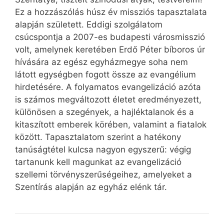
Ez a hozzászólás húsz év missziós tapasztalata
alapján született. Eddigi szolgálatom
csúcspontja a 2007-es budapesti városmisszió
volt, amelynek keretében Erdő Péter bíboros úr
hívására az egész egyházmegye soha nem
látott egységben fogott össze az evangélium
hirdetésére. A folyamatos evangelizáció azóta
is számos megváltozott életet eredményezett,
különösen a szegények, a hajléktalanok és a
kitaszított emberek körében, valamint a fiatalok
között. Tapasztalatom szerint a hatékony
tanúságtétel kulcsa nagyon egyszerű: végig
tartanunk kell magunkat az evangelizáció
szellemi törvényszerűségeihez, amelyeket a
Szentírás alapján az egyház elénk tár.