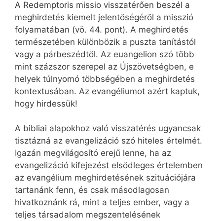
A Redemptoris missio visszatérően beszél a
meghirdetés kiemelt jelentőségéről a misszió
folyamatában (vö. 44. pont). A meghirdetés
természetében különbözik a puszta tanítástól
vagy a párbeszédtől. Az euangelion szó több
mint százszor szerepel az Újszövetségben, e
helyek túlnyomó többségében a meghirdetés
kontextusában. Az evangéliumot azért kaptuk,
hogy hirdessük!
A bibliai alapokhoz való visszatérés ugyancsak
tisztázná az evangelizáció szó hiteles értelmét.
Igazán megvilágosító erejű lenne, ha az
evangelizáció kifejezést elsődleges értelemben
az evangélium meghirdetésének szituációjára
tartanánk fenn, és csak másodlagosan
hivatkoznánk rá, mint a teljes ember, vagy a
teljes társadalom megszentelésének