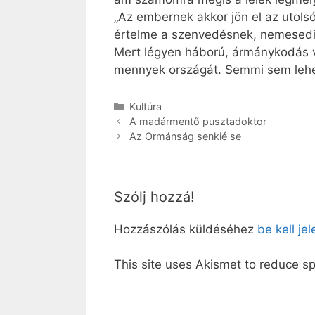
„Az em­ber­nek ak­kor jön el az utol­s
ér­tel­me a szen­ve­dés­nek, ne­me­se­d
Mert lé­gyen há­bo­rú, ár­mány­ko­dás 
men­­nyek or­szá­gát. Sem­mi sem le­he
Kategória
Kultúra
A madármentő pusztadoktor
Az Ormánság senkié se
Szólj hozzá!
Hozzászólás küldéséhez
be kell je
This site uses Akismet to reduce 