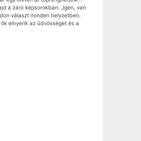
jd a zá­ró kép­so­rok­ban: „Igen, van
a­don vá­laszt min­den hely­zet­ben.
ők el­nye­rik az üd­vös­sé­get és a