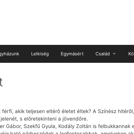
gyházunk
Lelkiség
Egymásért
Család
Kö
t
fér­fi, akik tel­je­sen el­té­rő éle­tet él­tek? A Szí­nész hi­té­ről
­le­nét, s elő­re­te­kin­te­ni a jö­ven­dő­re.
é­ter Gá­bor, Szekfű Gyu­la, Ko­dály Zol­tán is fel­buk­kan­nak 
é­ig ha­tó pár­be­szé­dek a leg­fon­to­sab­bak, ame­lye­ken a