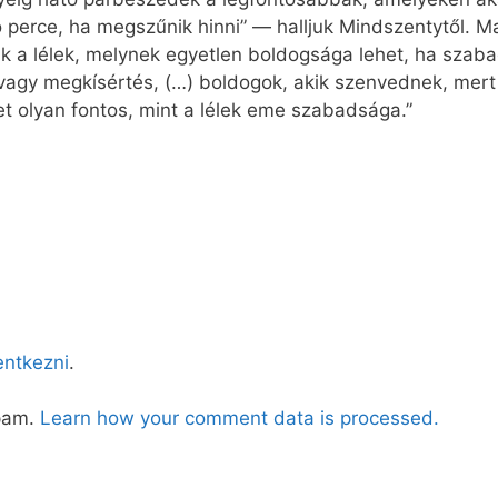
ó per­ce, ha meg­szű­nik hin­ni” — hall­juk Mindszentytől. Ma
ik a lé­lek, mely­nek egyet­len bol­dog­sá­ga le­het, ha sza­b
vagy meg­kí­sér­tés, (…) bol­do­gok, akik szen­ved­nek, mert 
t olyan fon­tos, mint a lé­lek eme sza­bad­sá­ga.”
lentkezni
.
spam.
Learn how your comment data is processed.