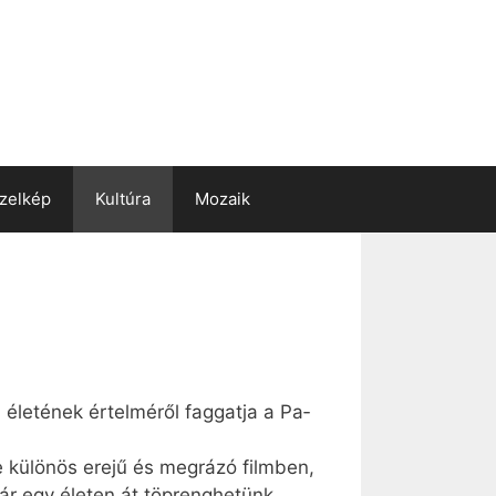
zelkép
Kultúra
Mozaik
, éle­té­nek ér­tel­mé­ről fag­gat­ja a Pa­
e kü­lö­nös ere­jű és meg­rá­zó film­ben,
kár egy éle­ten át töp­reng­he­tünk…