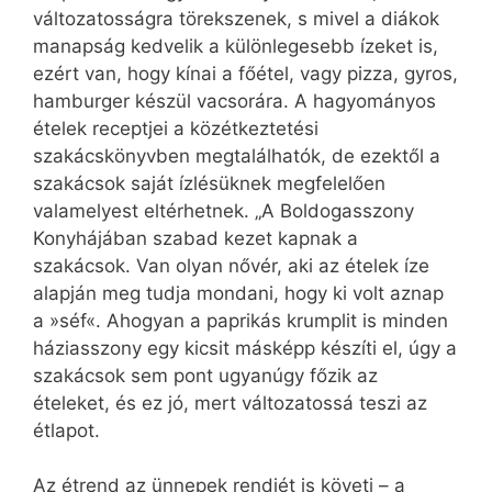
változatosságra törekszenek, s mivel a diákok
manapság kedvelik a különlegesebb ízeket is,
ezért van, hogy kínai a főétel, vagy pizza, gyros,
hamburger készül vacsorára. A hagyományos
ételek receptjei a köz­étkeztetési
szakácskönyvben megtalálhatók, de ezektől a
szakácsok saját ízlésüknek megfelelően
valamelyest eltérhetnek. „A Boldogasszony
Konyhájában szabad kezet kapnak a
szakácsok. Van olyan nővér, aki az ételek íze
alapján meg tudja mondani, hogy ki volt aznap
a »séf«. Ahogyan a paprikás krumplit is minden
háziasszony egy kicsit másképp készíti el, úgy a
szakácsok sem pont ugyan­úgy főzik az
ételeket, és ez jó, mert változatossá teszi az
étlapot.
Az étrend az ünnepek rendjét is követi – a