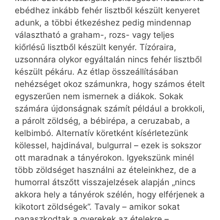
ebédhez inkább fehér lisztből készült kenyeret
adunk, a többi étkezéshez pedig mindennap
választható a graham-, rozs- vagy teljes
kiőrlésű lisztből készült kenyér. Tízóraira,
uzsonnára olykor egyáltalán nincs fehér lisztből
készült pékáru. Az étlap összeállításában
nehézséget okoz számunkra, hogy számos ételt
egyszerűen nem ismernek a diákok. Sokak
számára újdonságnak számít például a brokkoli,
a párolt zöldség, a bébirépa, a ceruzabab, a
kelbimbó. Alternatív köretként kísérletezünk
kölessel, hajdinával, bulgurral – ezek is sokszor
ott maradnak a tányérokon. Igyekszünk minél
több zöldséget használni az ételeinkhez, de a
humorral átszőtt visszajelzések alapján „nincs
akkora hely a tányérok szélén, hogy elférjenek a
kikotort zöldségek”. Tavaly – amikor sokat
panaszkodtak a gyerekek az ételekre –