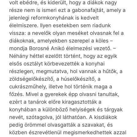
volt ebédre, és kiderült, hogy a diákok nagy
része nem is ismeri ezt a gabonafajtát, amely a
jelenlegi reformkonyhának is kedvelt
élelmiszere. Ilyen esetekben sem riadunk
vissza: a nevelők olyan meséket olvasnak fel a
diákoknak, amelyekben szerepel a köles –
mondja Borosné Anikó élelmezési vezető. –
Néhány héttel ezelőtt történt, hogy az egyik
elsős osztályt körbevezették a konyhai
részlegen, megmutatva, hol vannak a hűtők, a
zöld­ség­elő­ké­szí­tő, a húselőkészítő, a
cukrászműhely, illetve hol történik maga a
főzés. Mivel a gyerekek épp olvasni tanultak,
ezért a tanárok előre kiragasztották a
konyhában a különböző helyiségek és tárgyak
nevét, szótagolva, jól láthatóan. A kisdiákok
pedig örömmel olvasgatták a szavakat, és
közben észrevétlenül megismerkedhettek azzal