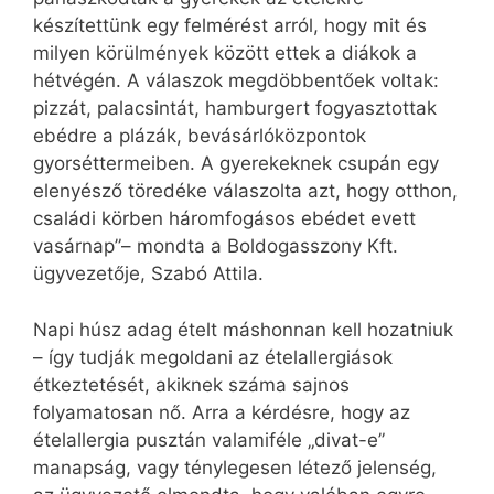
készítettünk egy felmérést arról, hogy mit és
milyen körülmények között ettek a diákok a
hétvégén. A válaszok megdöbbentőek voltak:
pizzát, palacsintát, hamburgert fogyasztottak
ebédre a plázák, bevásárlóközpontok
gyorséttermeiben. A gyerekeknek csupán egy
elenyésző töredéke válaszolta azt, hogy otthon,
családi körben háromfogásos ebédet evett
vasárnap”– mondta a Boldogasszony Kft.
ügyvezetője, Szabó Attila.
Napi húsz adag ételt máshonnan kell hozatniuk
– így tudják megoldani az ételallergiások
étkeztetését, akiknek száma sajnos
folyamatosan nő. Arra a kérdésre, hogy az
ételallergia pusztán valamiféle „divat-e”
manapság, vagy ténylegesen létező jelenség,