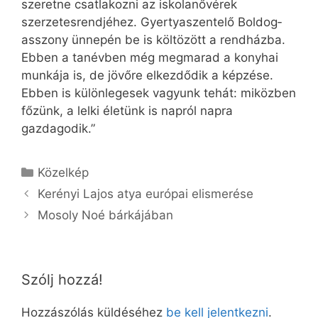
szeretne csatlakozni az iskola­nővérek
szerzetesrendjéhez. Gyertyaszentelő Boldog­
asszony ünnepén be is költözött a rendházba.
Ebben a tanévben még megmarad a konyhai
munkája is, de jövőre elkezdődik a képzése.
Ebben is különlegesek vagyunk tehát: miközben
főzünk, a lelki életünk is napról napra
gazdagodik.”
Kategória
Közelkép
Kerényi Lajos atya európai elismerése
Mosoly Noé bárkájában
Szólj hozzá!
Hozzászólás küldéséhez
be kell jelentkezni
.