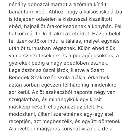
néhány dobozzal maradt a tízóraira kínált
banánturmixból. Ahhoz, hogy a külsős iskolákba
is idejében odaérjen a kisbusszal kiszállított
ebéd, hajnali öt órakor kezdenek a konyhán. Fél
hatkor már fel kell rakni az ebédet. Házon belül
fél tizenkettőkor indul a tálalás, melyet egymás
után öt turnusban végeznek. Külön ebédlőjük
van a szerzeteseknek és a pedagógusoknak, a
gyerekek pedig a nagy ebédlőben esznek.
Legelőször az úszni járók, illetve a Szent
Benedek Szakközépiskola diákjai érkeznek,
aztán sorban egészen fél háromig mindenkire
sor kerül. Az öt szakácsból naponta négy van
szolgálatban, és mindegyikük egy kicsit
másképp készíti el ugyanazt az ételt. Ha
módosítani, újítani szeretnének egy-egy étel
receptjén, azt megbeszélik, és együtt döntenek.
Alapvetően magyaros konyhát visznek, de a