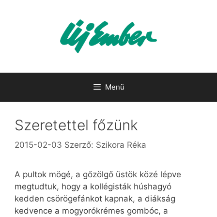
Kilépés
a
tartalomba
Menü
Szeretettel főzünk
2015-02-03
Szerző:
Szikora Réka
A pultok mögé, a gőzölgő üstök közé lépve
megtudtuk, hogy a kollégisták húshagyó
kedden csörögefánkot kapnak, a diákság
kedvence a mogyorókrémes gombóc, a