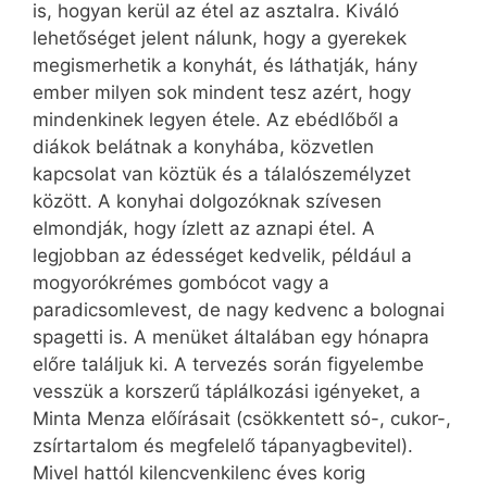
is, hogyan kerül az étel az asztalra. Kiváló
lehetőséget jelent nálunk, hogy a gyerekek
megismerhetik a konyhát, és láthatják, hány
ember milyen sok mindent tesz azért, hogy
mindenkinek legyen étele. Az ebédlőből a
diákok belátnak a konyhába, közvetlen
kapcsolat van köztük és a tálalószemélyzet
között. A konyhai dolgozóknak szívesen
elmondják, hogy ízlett az aznapi étel. A
legjobban az édességet kedvelik, például a
mogyorókrémes gombócot vagy a
paradicsomlevest, de nagy kedvenc a bolo­gnai
spagetti is. A menüket általában egy hónapra
előre találjuk ki. A tervezés során figyelembe
vesszük a korszerű táplálkozási igényeket, a
Minta Menza előírásait (csökkentett só-, cukor-,
zsírtartalom és megfelelő tápanyagbevitel).
Mivel hattól kilencvenkilenc éves korig