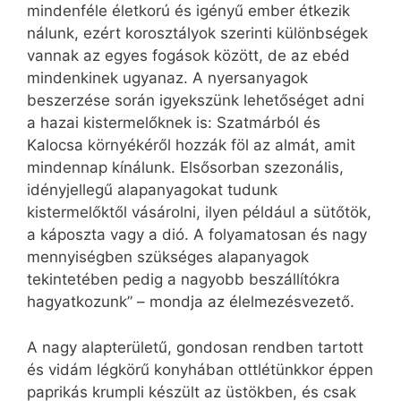
mindenféle életkorú és igényű ember étkezik
nálunk, ezért korosztályok szerinti különbségek
vannak az egyes fogások között, de az ebéd
mindenkinek ugyanaz. A nyersanyagok
beszerzése során igyekszünk lehetőséget adni
a hazai kistermelőknek is: Szatmárból és
Kalocsa környékéről hozzák föl az almát, amit
mindennap kínálunk. Elsősorban szezonális,
idényjellegű alapanyagokat tudunk
kistermelőktől vásárolni, ilyen például a sütőtök,
a káposzta vagy a dió. A folyamatosan és nagy
mennyiségben szükséges alapanyagok
tekintetében pedig a nagyobb beszállítókra
hagyatkozunk” – mondja az élelmezésvezető.
A nagy alapterületű, gondosan rendben tartott
és vidám légkörű konyhában ott­létünkkor éppen
paprikás krumpli készült az üstökben, és csak