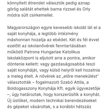
könnyített étrendet választók pedig aznap
görög salátát ehettek barna rizzsel és Orly
módra sült csirkemellel.
Magyarországon egyre kevesebb iskolát lát el a
saját konyhája, a legtöbb intézmény
máshonnan hozatja az ebédet. Két és fél évvel
ezelőtt az iskolanővérek fenntartásában
működő Patrona Hungariae Katolikus
Iskolaközpont is eljutott arra a pontra, amikor
döntenie kellett: vagy gazdaságosabbá teszi
saját konyháját, vagy külső helyről kell hozatnia
a meleg ételt. A nővérek az „előre menekülést”
választották – fogalmazott Szabó Attila, a
Boldogasszony Konyhája Kft. egyik ügyvezetője
–, úgy határoztak, hogy korszerűsítik a konyhát.
Új üstöket, modern technikai berendezéseket
és gépeket vásároltak, s a korábbi hétszáz