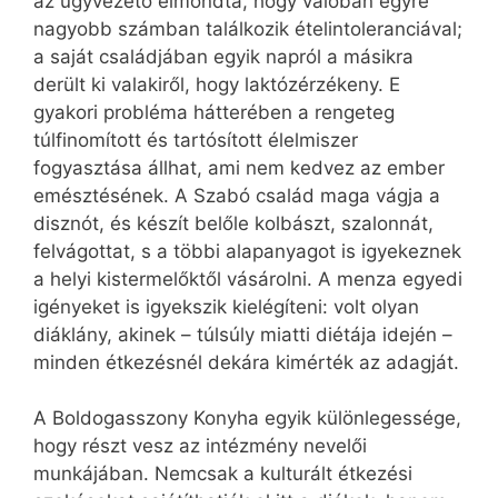
az ügyvezető elmondta, hogy valóban egyre
nagyobb számban találkozik ételintoleranciával;
a saját családjában egyik napról a másikra
derült ki valakiről, hogy laktózérzékeny. E
gyakori probléma hátterében a rengeteg
túlfinomított és tartósított élelmiszer
fogyasztása állhat, ami nem kedvez az ember
emésztésének. A Szabó család maga vágja a
disznót, és készít belőle kolbászt, szalonnát,
felvágottat, s a többi alapanyagot is igyekeznek
a helyi kistermelőktől vásárolni. A menza egyedi
igényeket is igyekszik kielégíteni: volt olyan
diáklány, akinek – túlsúly miatti diétája idején –
minden étkezésnél dekára kimérték az adagját.
A Boldogasszony Konyha egyik különlegessége,
hogy részt vesz az intézmény nevelői
munkájában. Nemcsak a kulturált étkezési