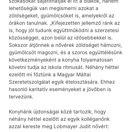
szokásokat sajátíthatják el itt a diákok, hanem
lehetőségük van megismerni azokat a
zöldségeket, gyümölcsöket is, amelyekről az
órákon tanulnak. „Kifejezetten jellemző ránk az
is, hogy jól tudunk együtt­működni a szerzetesi
közösséggel, azon belül az idősebbekkel is.
Sokszor átjönnek a nővérek zöldséget hámozni,
gyümölcsöt magozni, és a szoros együttélésünk
következményeként a konyha folyamatosan
követni tudja az iskola ritmusát. Néhány héttel
ezelőtt mi főztünk a Magyar Máltai
Szeretetszolgálat egyik ételosztására. Ehhez
hasonló karitatív eseményeket a jövőben is
tervezünk.
Konyhánk újdonságai közé tartozik, hogy
néhány héttel ezelőtt az egyik kolléganőnk
azzal kereste meg Lobmayer Judit nővért: