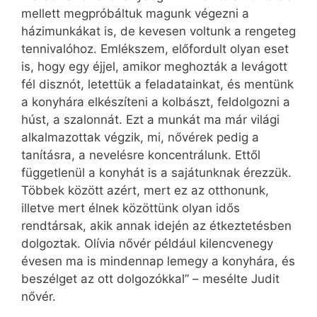
mellett megpróbáltuk magunk végezni a
házimunkákat is, de kevesen voltunk a rengeteg
tennivalóhoz. Emlékszem, előfordult olyan eset
is, hogy egy éjjel, amikor meghozták a levágott
fél disznót, letettük a feladatainkat, és mentünk
a konyhára elkészíteni a kolbászt, feldolgozni a
húst, a szalonnát. Ezt a munkát ma már világi
alkalmazottak végzik, mi, nővérek pedig a
tanításra, a nevelésre koncentrálunk. Ettől
függetlenül a konyhát is a sajátunknak érezzük.
Többek között azért, mert ez az otthonunk,
illetve mert élnek közöttünk olyan idős
rendtársak, akik annak idején az étkeztetésben
dolgoztak. Olívia nővér például kilencvenegy
évesen ma is mindennap lemegy a konyhára, és
beszélget az ott dolgozókkal” – mesélte Judit
nővér.