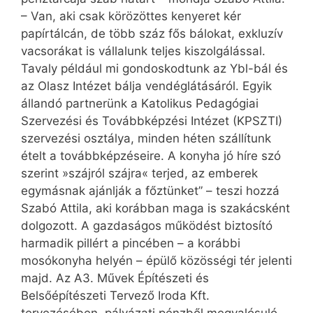
– Van, aki csak körözöttes kenyeret kér
papírtálcán, de több száz fős bálokat, exkluzív
vacsorákat is vállalunk teljes kiszolgálással.
Tavaly például mi gondoskodtunk az Ybl-bál és
az Olasz Intézet bálja vendéglátásáról. Egyik
állandó partnerünk a Katolikus Pedagógiai
Szervezési és Továbbképzési Intézet (KPSZTI)
szervezési osztálya, minden héten szállítunk
ételt a tovább­képzéseire. A konyha jó híre szó
szerint »szájról szájra« terjed, az emberek
egymásnak ajánlják a főztünket” – teszi hozzá
Szabó Attila, aki korábban maga is szakácsként
dolgozott. A gazdaságos működést biztosító
harmadik pillért a pincében – a korábbi
mosókonyha helyén – épülő közösségi tér jelenti
majd. Az A3. Művek Építészeti és
Belsőépítészeti Tervező Iroda Kft.