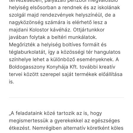
tervezésében, pályázati pénzből megvalósuló
helyiség elsősorban a rendnek és az iskolának
szolgál majd rendezvények helyszínéül, de a
nagyközönség számára is elérhető lesz a
majdani Kolostor kávéház. Ottjártunkkor
javában folytak a beltéri munkálatok.
Megőrizték a helyiség boltíves formáit és
téglaburkolatát, így a közösségi tér hangulatos
színhelye lehet a különböző eseményeknek. A
Boldogasszony Konyhája Kft. további kreatív
tervei között szerepel saját termékek előállítása
is.
„A feladataink közé tartozik az is, hogy
megismertessük a gyerekekkel az egészséges
étkezést. Nemrégiben alternatív köretként köles