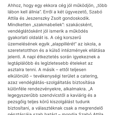
Ahhoz, hogy egy ekkora cég jól működjön, „több
lábon kell állnia”. Erről a két ügyvezető, Szabó
Attila és Jeszenszky Zsolt gondoskodik.
Mindketten „szakmabeliek”: szakácsként,
vendéglátósként jól ismerik a működés
gyakorlati oldalát is. A cég korszerű
üzemelésének egyik „alappillérét” az iskola, a
szeretet­otthon és a külső intézmények ellátása
jelenti. A napi étkeztetés során igyekeznek a
legtáplálóbb és legízletesebb ételeket az
asztalra tenni. A másik – ettől teljesen
elkülönülő – tevékenységi terület a catering,
azaz vendéglátás-szolgáltatás biztosítása
különféle rendezvényekre, alkalmakra. „A
legegyszerűbb szendvicstől a kaviárig és a
pezsgőig teljes körű kiszolgálást tudunk
biztosítani, a választéknak csak a megrendelő
pénztárcája szab határt – mondja Szabó Attila.