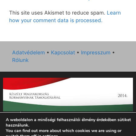
This site uses Akismet to reduce spam.
Learn
how your comment data is processed.
Adatvédelem
•
Kapcsolat
•
Impresszum
•
Rólunk
„Az Új Ember katolikus hetilap 2014. évi működésének
A weboldalon a minőségi felhasználói élmény érdekében sütiket
támogatását az EGYH-KCP-14-P-0121 sz. támogatási
használunk.
szerződés keretében 3 000 000 Ft összegben támogatta az
You can find out more about which cookies we are using or
Emberi Erőforrások Minisztériuma.”