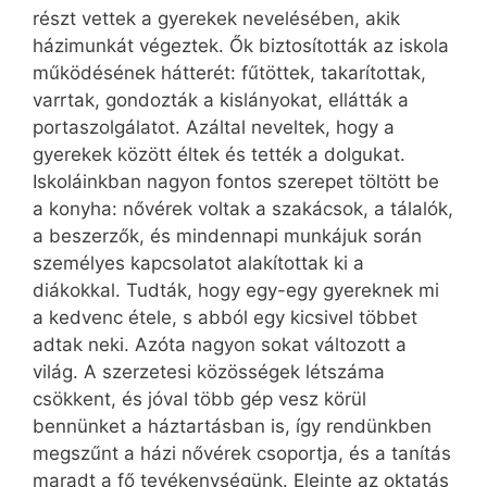
részt vettek a gyerekek nevelésében, akik
házimunkát végeztek. Ők biztosították az iskola
működésének hátterét: fűtöttek, takarítottak,
varrtak, gondozták a kislányokat, ellátták a
portaszolgálatot. Azáltal neveltek, hogy a
gyerekek között éltek és tették a dolgukat.
Iskoláinkban nagyon fontos szerepet töltött be
a konyha: nővérek voltak a szakácsok, a tálalók,
a beszerzők, és mindennapi munkájuk során
személyes kapcsolatot alakítottak ki a
diákokkal. Tudták, hogy egy-egy gyereknek mi
a kedvenc étele, s abból egy kicsivel többet
adtak neki. Azóta nagyon sokat változott a
világ. A szerzetesi közösségek létszáma
csökkent, és jóval több gép vesz körül
bennünket a háztartásban is, így rendünkben
megszűnt a házi nővérek csoportja, és a tanítás
maradt a fő tevékenységünk. Eleinte az oktatás