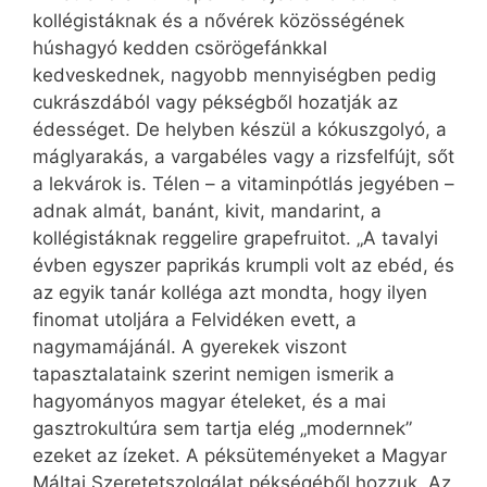
kollégistáknak és a nővérek közösségének
húshagyó kedden csörögefánkkal
kedveskednek, nagyobb mennyiségben pedig
cukrászdából vagy pékségből hozatják az
édességet. De helyben készül a kókusz­golyó, a
máglyarakás, a vargabéles vagy a rizsfelfújt, sőt
a lekvárok is. Télen – a vitaminpótlás jegyében –
adnak almát, banánt, kivit, mandarint, a
kollégistáknak reggelire ­grapefruitot. „A tavalyi
évben egyszer paprikás krumpli volt az ebéd, és
az egyik tanár kolléga azt mondta, hogy ilyen
finomat utoljára a Felvidéken evett, a
nagymamájánál. A gyerekek viszont
tapasztalataink szerint nemigen ismerik a
hagyományos magyar ételeket, és a mai
gasztrokultúra sem tartja elég „modernnek”
ezeket az ízeket. A péksüteményeket a Magyar
Máltai Szeretetszolgálat pékségéből hozzuk. Az