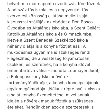
helyett ma már naponta ezer­ötszáz főre főznek.
A hétszáz fős iskolai és a negyvenkét fős
szerzetesi közösség ellátása mellett saját
kisbusszal szállítják az ebédet a Don Bosco
Óvodába és Általános Iskolába, a Szent Gellért
Katolikus Általános Iskola és Gimnáziumba,
illetve a Szent Benedek Szakképző Iskola
néhány diákja is a konyha főztjét eszi. A
működéshez ugyan ma is szükséges rendi
kiegészítés, de a veszteség folyamatosan
csökken, és szeretnék, ha a konyha idővel
önfenntartóvá válna – mondta Lobmayer Judit,
a Boldogasszony Iskolanővérek
tartományfőnöknője, a konyha koncepciójának
egyik megálmodója. „Nálunk régre nyúlik vissza
a saját konyha üzemeltetése, mivel annak
idején a nővérek maguk főzték a szükséges
ételeket. Rendünkben azok a szerzetesek is