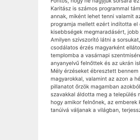
Fontos, hogy ne hagyjuk sorsára ez
Karitász is számos programmal támo
annak, miként lehet tenni valamit 
programja mellett ezért indította e
kisebbségek megmaradásért, jobb e
Amilyen szívszorító látni a sorsuka
csodálatos érzés magyarként ellátog
templomba a vasárnapi szentmisére
anyanyelvű felnőttek és az ukrán is
Mély érzéseket ébresztett bennem 
magyarokkal, valamint az azon a hé
pillanatot őrzök magamban azokból
szavakkal áldotta meg a település 
hogy amikor felnőnek, az emberek k
tanúivá váljanak a világban, terjess