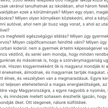
 fekvő, 3300 lelkes település 600 magyar lakója közül eg
 csak ukránul tanulhatnak az iskolában, ahol három fele
valójában ezek a körülmények? Milyen egy olyan, magár
tásokra? Milyen olyan környéken közlekedni, ahol a káty
nni autóval, ahol nem jár busz vagy vonat, s ahol az uta
livel?
ncs megfelelő egészségügyi ellátás? Milyen úgy gyermek
orvos? Milyen csípőficamosan felnőtté válni? Milyen úg
 korban kiderül: nem a gyermek értelmi képességeivel va
incs védőnő, és senki sem mondja, hogy minden rendben
magunknak és másoknak is, hogy a szórványmagyarság u
rok. Hiszen kisgyermekként ők is magyarul mondják ki 
 énekelnek, álmodnak, és magyarnak tartják magukat. 
t élnek, és veszélyben van a megmaradásuk. Egyre kev
 teljesen ellehetetlenül a magas energiaköltségek, az 
öldre vagy Magyarországra, s egyre nagyobb a nyomás, 
k, és mindezek mellett sohasem érezhetik igazán, hogy 
dják őket. Ott idegenek, nálunk külföldiek.