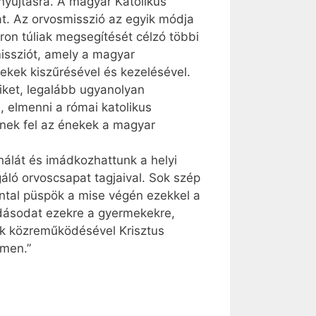
nyújtásra. A magyar Katolikus
at. Az orvosmisszió az egyik módja
ron túliak megsegítését célzó többi
missziót, amely a magyar
ekek kiszűrésével és kezelésével.
eiket, legalább ugyanolyan
, elmenni a római katolikus
nek fel az énekek a magyar
álát és imádkozhattunk a helyi
áló orvoscsapat tagjaival. Sok szép
ntal püspök a mise végén ezekkel a
ldásodat ezekre a gyermekekre,
ek közreműködésével Krisztus
Ámen.”