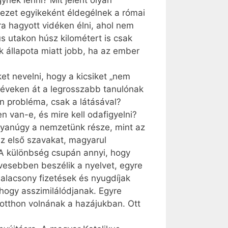
ynek lenni? Mit jelent olyan
kezet egyikeként éldegélnek a római
a hagyott vidéken élni, ahol nem
ús utakon húsz kilométert is csak
k állapota miatt jobb, ha az ember
et nevelni, hogy a kicsiket „nem
y éveken át a legrosszabb tanulónak
n probléma, csak a látásával?
 van-e, és mire kell odafigyelni?
gyanúgy a nemzetünk része, mint az
az első szavakat, magyarul
A különbség csupán annyi, hogy
esebben beszélik a nyelvet, egyre
alacsony fizetések és nyugdíjak
hogy asszimilálódjanak. Egyre
otthon volnának a hazájukban. Ott