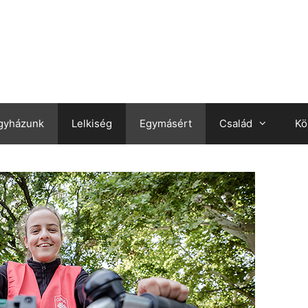
gyházunk
Lelkiség
Egymásért
Család
Kö