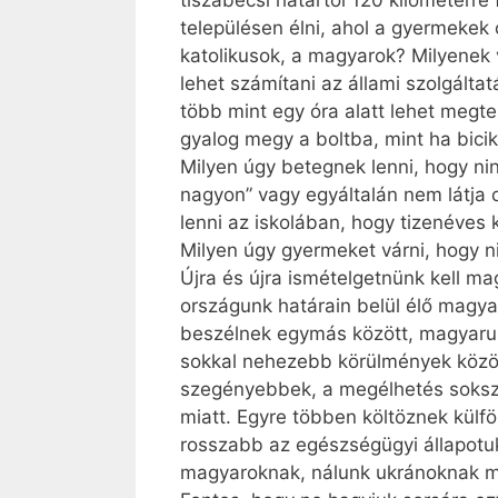
tiszabecsi határtól 120 kilométerre
településen élni, ahol a gyermekek
katolikusok, a magyarok? Milyenek 
lehet számítani az állami szolgálta
több mint egy óra alatt lehet megte
gyalog megy a boltba, mint ha bicik
Milyen úgy betegnek lenni, hogy ni
nagyon” vagy egyáltalán nem látja 
lenni az iskolában, hogy tizenéves
Milyen úgy gyermeket várni, hogy n
Újra és újra ismételgetnünk kell 
országunk határain belül élő magya
beszélnek egymás között, magyarul
sokkal nehezebb körülmények közöt
szegényebbek, a megélhetés sokszor
miatt. Egyre többen költöznek külf
rosszabb az egészségügyi állapotu
magyaroknak, nálunk ukránoknak mon