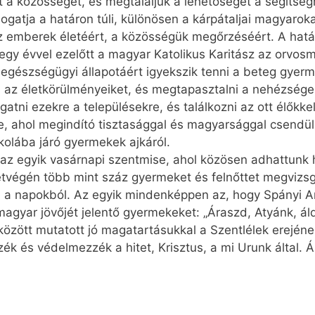
t a közösséget, és megtaláljuk a lehetőséget a segítség
gatja a határon túli, különösen a kárpátaljai magyarok
az emberek életéért, a közösségük megőrzéséért. A hatá
l egy évvel ezelőtt a magyar Katolikus Karitász az orvos
gészségügyi állapotáért igyekszik tenni a beteg gyerm
t, az életkörülményeiket, és megtapasztalni a nehézség
atni ezekre a településekre, és találkozni az ott élőkkel
, ahol megindító tisztasággal és magyarsággal csendül
kolába járó gyermekek ajkáról.
az egyik vasárnapi szentmise, ahol közösen adhattunk h
tvégén több mint száz gyermeket és felnőttet megvizsg
 a napokból. Az egyik mindenképpen az, hogy Spányi A
magyar jövőjét jelentő gyermekeket: „Áraszd, Atyánk, á
özött mutatott jó magatartásukkal a Szentlélek erején
zék és védelmezzék a hitet, Krisztus, a mi Urunk által. 