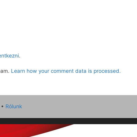
lentkezni
.
spam.
Learn how your comment data is processed.
•
Rólunk