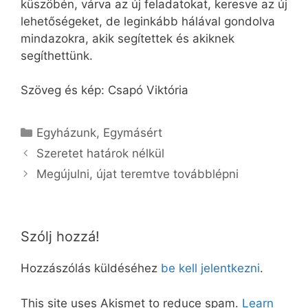
küszöbén, várva az új feladatokat, keresve az új
lehetőségeket, de leginkább hálával gondolva
mind­azokra, akik segítettek és akiknek
segíthettünk.
Szöveg és kép: Csapó Viktória
Kategória
Egyházunk
,
Egymásért
Szeretet határok nélkül
Megújulni, újat teremtve továbblépni
Szólj hozzá!
Hozzászólás küldéséhez
be kell jelentkezni
.
This site uses Akismet to reduce spam.
Learn