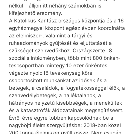
nélkül – álljon itt néhány számokban is
kifejezhető eredmény.
A Katolikus Karitász országos központja és a 16
egyházmegyei központ egész évben koordinálta
az élelmiszer-, valamint a tárgyi és
ruhaadományok gyűjtését és eljuttatását a
szükséget szenvedőkhöz. Országszerte 18
szociális intézményben, több mint 800 ön­kén­
tescsoportban mintegy 10 ezer önkéntes
végezte nyolc fő tevékenység köré
csoportosított munkánkat az idősek és a
betegek, a családok, a fogyatékossággal élők, a
szenvedélybetegek, a hajléktalanok, a
hátrányos helyzetű kisebbségek, a menekültek
és a katasztrófák áldozatainak megsegítéséért.
Évről évre egyre többen kapcsolódnak be a
nagyböjti élelmiszergyűjtésbe; 2018-ban közel
200 tonna élelmiszer gyűlt össze. Nem csupán