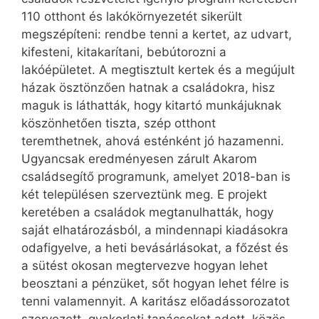
110 otthont és lakókörnyezetét sikerült
megszépíteni: rendbe tenni a kertet, az udvart,
kifesteni, kitakarítani, bebútorozni a
lakóépületet. A megtisztult kertek és a megújult
házak ösztönzően hatnak a családokra, hisz
maguk is láthatták, hogy kitartó munkájuknak
köszönhetően tiszta, szép otthont
teremthetnek, ahová esténként jó hazamenni.
Ugyancsak eredményesen zárult Akarom
családsegítő programunk, amelyet 2018-ban is
két településen szerveztünk meg. E projekt
keretében a családok megtanulhatták, hogy
saját elhatározásból, a mindennapi kiadásokra
odafigyelve, a heti bevásárlásokat, a főzést és
a sütést okosan megtervezve hogyan lehet
beosztani a pénzüket, sőt hogyan lehet félre is
tenni valamennyit. A karitász előadássorozatot
szervezett, gyakorlati tanácsokat adott, közös