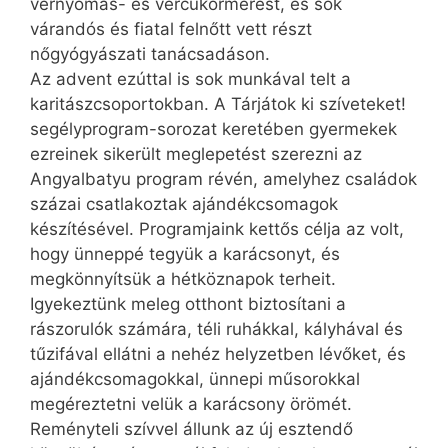
vérnyomás- és vércukormérést, és sok
várandós és fiatal felnőtt vett részt
nőgyógyászati tanácsadáson.
Az advent ezúttal is sok munkával telt a
karitászcsoportokban. A Tárjátok ki szíveteket!
segélyprogram-sorozat keretében gyermekek
ezreinek sikerült meglepetést szerezni az
Angyalbatyu program révén, amelyhez családok
százai csatlakoztak ajándékcsomagok
készítésével. Programjaink kettős célja az volt,
hogy ünneppé tegyük a karácsonyt, és
megkönnyítsük a hétköznapok terheit.
Igyekeztünk meleg otthont biztosítani a
rászorulók számára, téli ruhákkal, kályhával és
tűzifával ellátni a nehéz helyzetben lévőket, és
ajándékcsomagokkal, ünnepi műsorokkal
megéreztetni velük a karácsony örömét.
Reményteli szívvel állunk az új esztendő