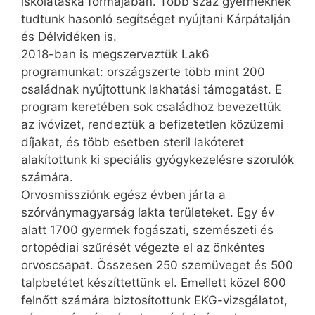
iskolatáska formájában. Több száz gyermeknek
tudtunk hasonló segítséget nyújtani Kárpátalján
és Délvidéken is.
2018-ban is megszerveztük Lak6
programunkat: országszerte több mint 200
családnak nyújtottunk lakhatási támogatást. E
program keretében sok családhoz bevezettük
az ivóvizet, rendeztük a befizetetlen közüzemi
díjakat, és több esetben steril lakóteret
alakítottunk ki speciális gyógy­kezelésre szorulók
számára.
Orvosmissziónk egész évben járta a
szórványmagyarság lakta területeket. Egy év
alatt 1700 gyermek fogászati, szemészeti és
ortopédiai szűrését végezte el az önkéntes
orvoscsapat. Összesen 250 szemüveget és 500
talpbetétet készíttettünk el. Emellett közel 600
felnőtt számára biztosítottunk EKG-vizsgálatot,