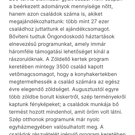
a beérkezett adományok mennyisége nőtt,
hanem azon családok száma is, akiket
megajándékozhattunk: több mint 27 ezer
családhoz juttattunk el ajándékcsomagot.
Bővíteni tudtuk Öngondoskodó háztartások
elnevezésű programunkat, amely immár
háromféle támogatási lehetőséget kínál a
rászorulóknak. A Zöldellő kertek program
keretében mintegy 3500 család kapott
vetőmagcsomagot, hogy a konyhakertekben
megtermelhessék a család számára az egész
évre elegendő zöldséget. Augusztustól egyre
több zöldbe borult kiskertről, szép terményekről
kaptunk fényképeket; a családok munkája bő
termést hozott mindenhol, amit öröm volt látni.
Szép otthonok programunk már nyolc
egyházmegyében valósulhatott meg. A
családok részvételét igénylő program keretében