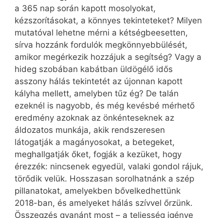
a 365 nap során kapott mosolyokat,
kézszorításokat, a könnyes tekinteteket? Milyen
mutatóval lehetne mérni a kétségbeesetten,
sírva hozzánk fordulók megkönnyebbülését,
amikor megérkezik hozzájuk a segítség? Vagy a
hideg szobában kabátban üldögélő idős
asszony hálás tekintetét az újonnan kapott
kályha mellett, amelyben tűz ég? De talán
ezeknél is nagyobb, és még kevésbé mérhető
eredmény azoknak az önkénteseknek az
áldozatos munkája, akik rendszeresen
látogatják a magányosokat, a betegeket,
meghallgatják őket, fogják a kezüket, hogy
érezzék: nincsenek egyedül, valaki gondol rájuk,
törődik velük. Hosszasan sorolhatnánk a szép
pillanatokat, amelyekben bővelkedhettünk
2018-ban, és amelyeket hálás szívvel őrzünk.
Összegzés gyanánt most – a teljesség igénye