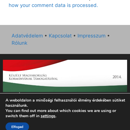
how your comment data is processed.
Adatvédelem
•
Kapcsolat
•
Impresszum
•
Rólunk
„Az Új Ember katolikus hetilap 2014. évi működésének
A weboldalon a minőségi felhasználói élmény érdekében sütiket
támogatását az EGYH-KCP-14-P-0121 sz. támogatási
használunk.
szerződés keretében 3 000 000 Ft összegben támogatta az
You can find out more about which cookies we are using or
Emberi Erőforrások Minisztériuma.”
switch them off in
settings
.
© 2026 Magyar Kurír - Új Ember
• Készült
GeneratePress
Elfogad