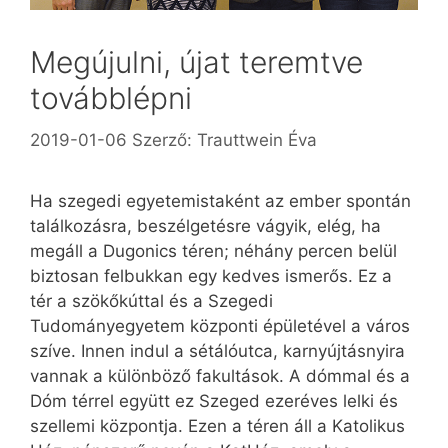
Megújulni, újat teremtve
továbblépni
2019-01-06
Szerző:
Trauttwein Éva
Ha szegedi egyetemistaként az ember spontán
találkozásra, beszélgetésre vágyik, elég, ha
megáll a Dugonics téren; néhány percen belül
biztosan felbukkan egy kedves ismerős. Ez a
tér a szökőkúttal és a Szegedi
Tudományegyetem központi épületével a város
szíve. Innen indul a sétálóutca, karnyújtásnyira
vannak a különböző fakultások. A dómmal és a
Dóm térrel együtt ez Szeged ezeréves lelki és
szellemi központja. Ezen a téren áll a Katolikus