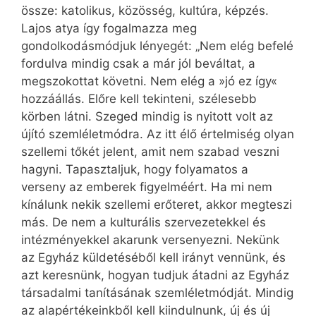
össze: katolikus, közösség, kultúra, képzés.
Lajos atya így fogalmazza meg
gondolkodásmódjuk lényegét: „Nem elég befelé
fordulva mindig csak a már jól beváltat, a
megszokottat követni. Nem elég a »jó ez így«
hozzáállás. Előre kell tekinteni, szélesebb
körben látni. Szeged mindig is nyitott volt az
újító szemléletmódra. Az itt élő értelmiség olyan
szellemi tőkét jelent, amit nem szabad veszni
hagyni. Tapasztaljuk, hogy folyamatos a
verseny az emberek figyelméért. Ha mi nem
kínálunk nekik szellemi erőteret, akkor megteszi
más. De nem a kulturális szervezetekkel és
intézményekkel akarunk versenyezni. Nekünk
az Egyház küldetéséből kell irányt vennünk, és
azt keresnünk, hogyan tudjuk átadni az Egyház
társadalmi tanításának szemléletmódját. Mindig
az alapértékeinkből kell kiindulnunk, új és új