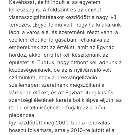
Kávéházat, és itt indult el az egyetemi
lelkészség is. A földszint és az emelet
visszaszolgáltatásakor kezdődött a nagy ívű
tervezés. „Egyértelmű volt, hogy ha ki akarunk
lépni a város elé, és szeretnénk részt venni a
szellemi élet körforgásában, felkínálva az
embereknek azt az értéket, amit az Egyház
hordoz, akkor erre fel kell készítenünk az
épületet is. Tudtuk, hogy otthont kell adnunk a
közösségeinknek, de az is nyilvánvaló volt
számunkra, hogy a preevan­ge­li­záció
szellemében szeretnénk megszólítani a
városban élőket, és az Egyház liturgikus és
szentségi életének kereteiből kilépve eljutni az
itt élő értelmiséghez” – fogalmaz a dóm
plébánosa.
Így kezdődött meg 2000-ben a renoválás
hosszú folyamata, amely 2010-re jutott el a