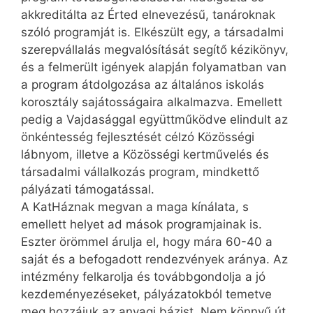
akkreditálta az Érted elnevezésű, tanároknak
szóló programját is. Elkészült egy, a társadalmi
szerepvállalás meg­valósítását segítő kézikönyv,
és a felmerült igények alapján folyamatban van
a program átdolgozása az általános iskolás
korosztály sajátosságaira alkalmazva. Emellett
pedig a Vajdasággal együttműködve elindult az
önkéntesség fejlesztését célzó Közösségi
lábnyom, illetve a Közösségi kertművelés és
társadalmi vállalkozás program, mindkettő
pályázati támogatással.
A KatHáznak megvan a maga kínálata, s
emellett helyet ad mások programjainak is.
Eszter örömmel árulja el, hogy mára 60-40 a
saját és a befogadott rendezvények aránya. Az
intézmény felkarolja és továbbgondolja a jó
kezdeményezéseket, pályázatokból temetve
meg hozzájuk az anyagi bázist. Nem könnyű út