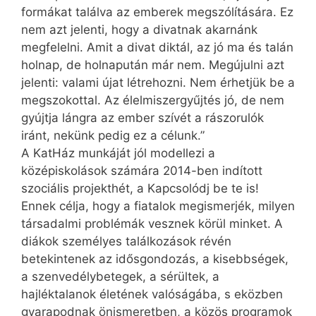
formákat találva az emberek megszólítására. Ez
nem azt jelenti, hogy a divatnak akarnánk
megfelelni. Amit a divat diktál, az jó ma és talán
holnap, de holnapután már nem. Megújulni azt
jelenti: valami újat létrehozni. Nem érhetjük be a
megszokottal. Az élelmiszergyűjtés jó, de nem
gyújtja lángra az ember szívét a rászorulók
iránt, nekünk pedig ez a célunk.”
A KatHáz munkáját jól modellezi a
középiskolások számára 2014-ben indított
szociális projekthét, a Kapcsolódj be te is!
Ennek célja, hogy a fiatalok megismerjék, milyen
társadalmi problémák vesznek körül minket. A
diákok személyes találkozások révén
betekintenek az idősgondozás, a kisebbségek,
a szenvedélybetegek, a sérültek, a
hajléktalanok életének valóságába, s eközben
gyarapodnak önismeretben, a közös programok