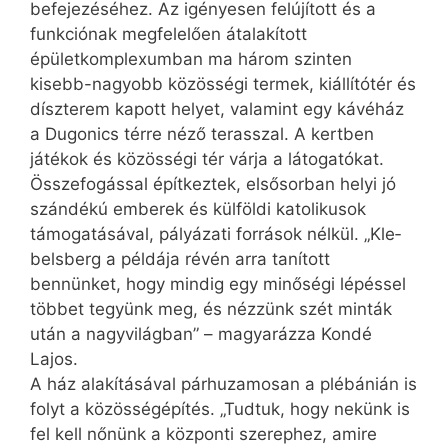
befejezéséhez. Az igényesen felújított és a
funkciónak megfelelően átalakított
épületkomplexumban ma három szinten
kisebb-nagyobb közösségi termek, kiállítótér és
díszterem kapott helyet, valamint egy kávéház
a Dugonics térre néző terasszal. A kertben
játékok és közösségi tér várja a látogatókat.
Összefogással építkeztek, elsősorban helyi jó
szándékú emberek és külföldi katolikusok
támogatásával, pályázati források nélkül. „Kle­
belsberg a példája révén arra tanított
bennünket, hogy mindig egy minőségi lépéssel
többet tegyünk meg, és nézzünk szét minták
után a nagyvilágban” – magyarázza Kon­dé
Lajos.
A ház alakításával párhuzamosan a plébánián is
folyt a közösségépítés. „Tudtuk, hogy nekünk is
fel kell nőnünk a központi szerephez, amire