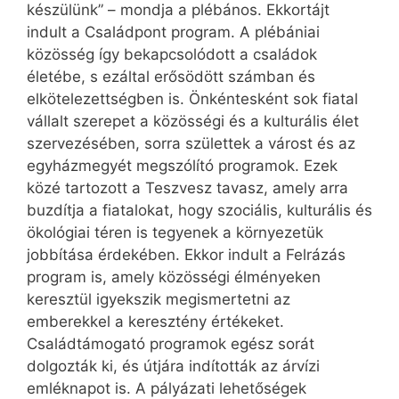
készülünk” – mondja a plébános. Ekkortájt
indult a Családpont program. A plébániai
közösség így bekapcsolódott a családok
életébe, s ezáltal erősödött számban és
elkötelezettségben is. Önkéntesként sok fiatal
vállalt szerepet a közösségi és a kulturális élet
szervezésében, sorra születtek a várost és az
egyházmegyét megszólító programok. Ezek
közé tartozott a Teszvesz tavasz, amely arra
buzdítja a fiatalokat, hogy szociális, kulturális és
ökológiai téren is tegyenek a környezetük
jobbítása érdekében. Ekkor indult a Felrázás
program is, amely közösségi élményeken
keresztül igyekszik megismertetni az
emberekkel a keresztény értékeket.
Családtámogató programok egész sorát
dolgozták ki, és útjára indították az árvízi
emléknapot is. A pályázati lehetőségek