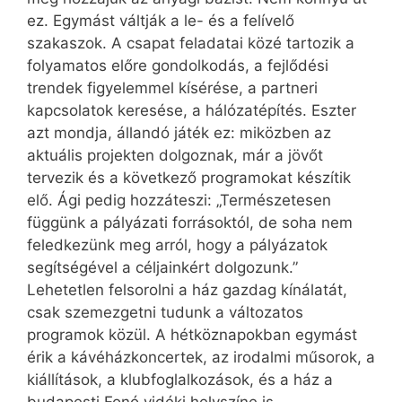
ez. Egymást váltják a le- és a felívelő
szakaszok. A csapat feladatai közé tartozik a
folyamatos előre gondolkodás, a fejlődési
trendek figyelemmel kísérése, a partneri
kapcsolatok keresése, a hálózatépítés. Eszter
azt mondja, állandó játék ez: miközben az
aktuális projekten dolgoznak, már a jövőt
tervezik és a következő programokat készítik
elő. Ági pedig hozzáteszi: „Természetesen
függünk a pályázati forrásoktól, de soha nem
feledkezünk meg arról, hogy a pályázatok
segítségével a céljainkért dolgozunk.”
Lehetetlen felsorolni a ház gazdag kínálatát,
csak szemezgetni tudunk a változatos
programok közül. A hétköznapokban egymást
érik a kávéházkoncertek, az irodalmi műsorok, a
kiállítások, a klubfoglalkozások, és a ház a
budapesti Fonó vidéki helyszíne is.