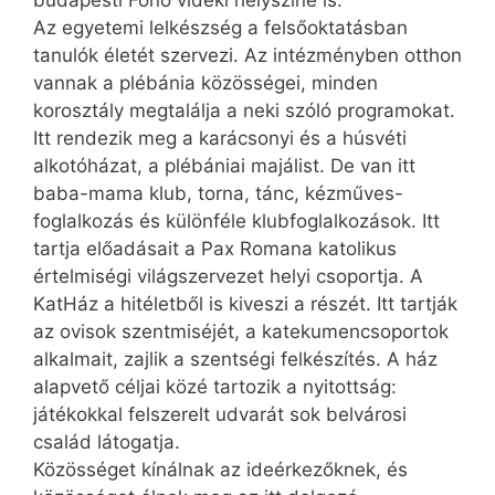
Az egyetemi lelkészség a felsőoktatásban
tanulók életét szervezi. Az intézményben otthon
vannak a plébánia közösségei, minden
korosztály megtalálja a neki szóló programokat.
Itt rendezik meg a karácsonyi és a húsvéti
alkotóházat, a plébániai majálist. De van itt
baba-mama klub, torna, tánc, kézműves-
foglalkozás és különféle klubfoglalkozások. Itt
tartja előadásait a Pax Romana katolikus
értelmiségi világszervezet helyi csoportja. A
KatHáz a hitéletből is kiveszi a részét. Itt tartják
az ovisok szentmiséjét, a katekumencsoportok
alkalmait, zajlik a szentségi felkészítés. A ház
alapvető céljai közé tartozik a nyitottság:
játékokkal felszerelt udvarát sok belvárosi
család látogatja.
Közösséget kínálnak az ideérkezőknek, és