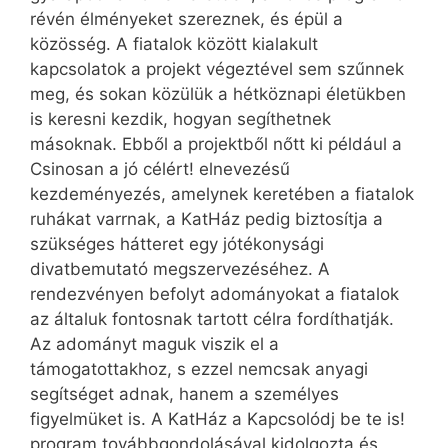
révén élményeket szereznek, és épül a
közösség. A fiatalok között kialakult
kapcsolatok a projekt végeztével sem szűnnek
meg, és sokan közülük a hétköznapi életükben
is keresni kezdik, hogyan segíthetnek
másoknak. Ebből a projektből nőtt ki például a
Csinosan a jó célért! elnevezésű
kezdeményezés, amelynek keretében a fiatalok
ruhákat varrnak, a KatHáz pedig biztosítja a
szükséges hátteret egy jótékonysági
divatbemutató megszervezéséhez. A
rendezvényen befolyt adományokat a fiatalok
az általuk fontosnak tartott célra fordíthatják.
Az adományt maguk viszik el a
támogatottakhoz, s ezzel nemcsak anyagi
segítséget adnak, hanem a személyes
figyelmüket is. A KatHáz a Kapcsolódj be te is!
program továbbgondolásával kidolgozta és