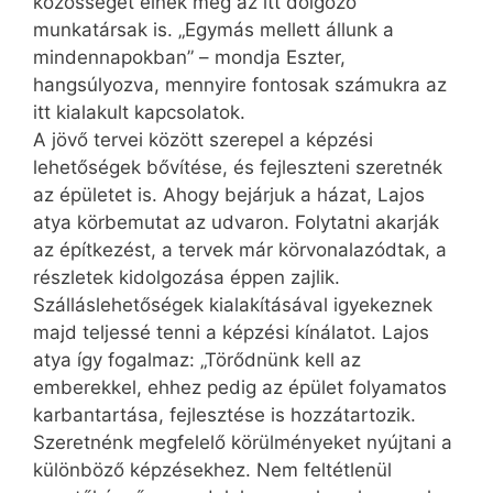
közösséget élnek meg az itt dolgozó
munkatársak is. „Egymás mellett állunk a
mindennapokban” – mondja Eszter,
hangsúlyozva, mennyire fontosak számukra az
itt kialakult kapcsolatok.
A jövő tervei között szerepel a képzési
lehetőségek bővítése, és fejleszteni szeretnék
az épületet is. Ahogy bejárjuk a házat, Lajos
atya körbemutat az udvaron. Folytatni akarják
az építkezést, a tervek már körvonalazódtak, a
részletek kidolgozása éppen zajlik.
Szálláslehetőségek kialakításával igyekeznek
majd teljessé tenni a képzési kínálatot. Lajos
atya így fogalmaz: „Törődnünk kell az
emberekkel, ehhez pedig az épület folyamatos
karbantartása, fejlesztése is hozzátartozik.
Szeretnénk megfelelő körülményeket nyújtani a
különböző képzésekhez. Nem feltétlenül