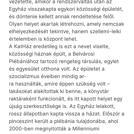
vezetette, amikor a rendszerváltás után az
Egyház visszakapta egykori közösségi épületét,
és döntenie kellett annak rendeltetése felől.
Olyan helyet akartak létrehozni, amely nemcsak
elhelyezkedését tekintve, hanem szellemi-lelki
értelemben is központ lehet.
A KatHáz eredetileg is ezt a nevet viselte,
közösségi háznak épült, a Belvárosi
Plébániához tartozó rengeteg társulás, egylet
és egyesület otthona volt. Az épületet a
szocializmus éveiben mindig ar-
ra használták, amire éppen szük­ség volt –
lakásokat alakítottak ki benne, a könyvtár
raktáraként funkcionált, és itt kapott helyet egy
újság szerkesztősége is. Az Egyház lelakott,
rossz állapotban kapta vissza a házat. Először a
pinceszint került a plébánia tulajdonába, ahol
2000-ben megnyitották a Millenniumi