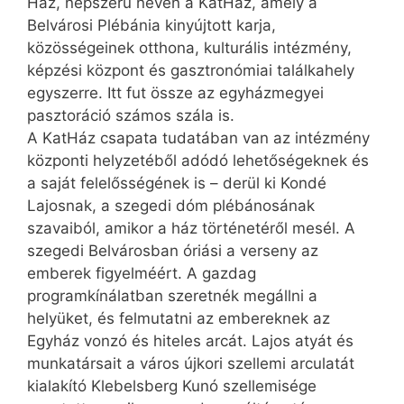
Ház, népszerű nevén a KatHáz, amely a
Belvárosi Plébánia kinyújtott karja,
közösségeinek otthona, kulturális intézmény,
képzési központ és gasztronómiai találkahely
egyszerre. Itt fut össze az egyházmegyei
pasztoráció számos szála is.
A KatHáz csapata tudatában van az intézmény
központi helyzetéből adódó lehetőségeknek és
a saját felelősségének is – derül ki Kondé
Lajosnak, a szegedi dóm plébánosának
szavaiból, amikor a ház történetéről mesél. A
szegedi Belvárosban óriási a verseny az
emberek figyelméért. A gazdag
programkínálatban szeretnék megállni a
helyüket, és felmutatni az embereknek az
Egyház vonzó és hiteles arcát. Lajos atyát és
munkatársait a város újkori szellemi arculatát
kialakító Klebelsberg Kunó szellemisége