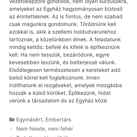
vezetőképzőre gondolok, nem olyan kurzusokra,
amelyeket az Egyház hagyományosan biztosít
az érintetteknek. Az is fontos, de nem szabad
csak magunkra gondolnunk. Törődnünk kell
azokkal is, akik a szellemi holdudvarunkhoz
tartoznak, a közelünkben élnek. A feladatunk
mindig kettős: befelé és kifelé is építkeznünk
kell. Ha nem tesszük, bezáródunk, egyre
kevesebben leszünk, és belterjessé válunk.
Elsődlegesen természetesen a kereteket adó
belső körrel kell foglalkoznunk. Innen
indíthatunk el rezgéseket, amelyek mozgásba
hozzák a külső köröket. Építkezünk, hidat
verünk a társadalom és az Egyház közé.
Kategória
Egymásért
,
Embertárs
Nem fekete, nem fehér