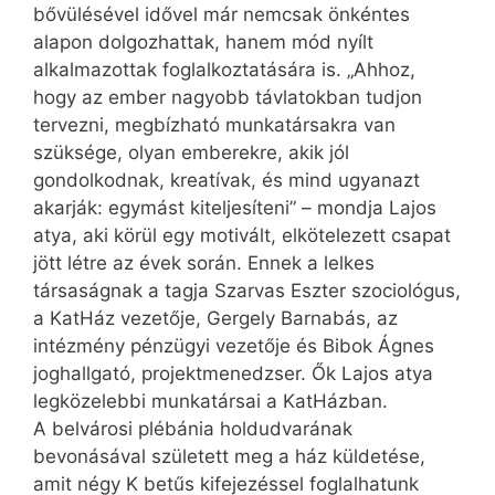
bővülésével idővel már nemcsak önkéntes
alapon dolgozhattak, hanem mód nyílt
alkalmazottak foglalkoztatására is. „Ahhoz,
hogy az ember nagyobb távlatokban tudjon
tervezni, megbízható munkatársakra van
szüksége, olyan emberekre, akik jól
gondolkodnak, kreatívak, és mind ugyanazt
akarják: egymást kiteljesíteni” – mondja Lajos
atya, aki körül egy motivált, elkötelezett csapat
jött létre az évek során. Ennek a lelkes
társaságnak a tagja Szarvas Eszter szociológus,
a KatHáz vezetője, Gergely Barnabás, az
intézmény pénzügyi vezetője és Bibok Ágnes
joghallgató, projektmenedzser. Ők Lajos atya
legközelebbi munkatársai a KatHázban.
A belvárosi plébánia holdudvarának
bevonásával született meg a ház küldetése,
amit négy K betűs kifejezéssel foglalhatunk