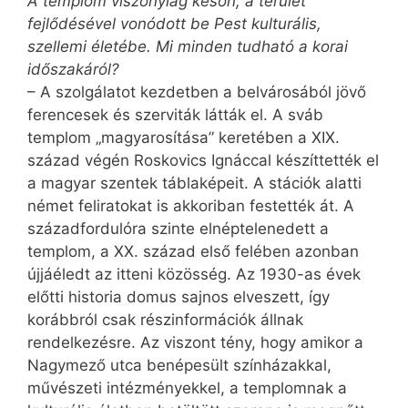
A templom viszonylag későn, a terület
fejlődésével vonódott be Pest kulturális,
szellemi életébe. Mi minden tudható a korai
időszakáról?
– A szolgálatot kezdetben a belvárosából jövő
ferencesek és szerviták látták el. A sváb
templom „magyarosítása” keretében a XIX.
század végén Roskovics Ignáccal készíttették el
a magyar szentek táblaképeit. A stációk alatti
német feliratokat is akkoriban festették át. A
századfordulóra szinte elnéptelenedett a
templom, a XX. század első felében azonban
újjáéledt az itteni közösség. Az 1930-as évek
előtti historia domus sajnos elveszett, így
korábbról csak részinformációk állnak
rendelkezésre. Az viszont tény, hogy amikor a
Nagymező utca benépesült színházakkal,
művészeti intézményekkel, a templomnak a