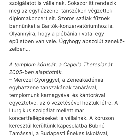
szolgálatot is vállalnak. Sokszor itt rendezik
meg az egyházzenei tanszéken végzettek
diplomakoncertjeit. Szoros szálak fűznek
bennünket a Bartók-konzervatóriumhoz is.
Olyannyira, hogy a plébániahivatal egy
épületben van vele. Úgyhogy abszolút ze­ne­kö­
zelben…
A templom kórusát, a Capella Theresianát
2005-ben alapították.
– Merczel Györggyel, a Zeneakadémia
egyházzene tanszakának tanárával,
templomunk karnagyával és kántorával
egyeztetve, az ő vezetésével hoztuk létre. A
liturgikus szolgálat mellett már
koncertfellépéseket is vállalnak. A kóruson
keresztül kerültünk kapcsolatba Bubnó
Tamással, a Budapesti Énekes Iskolával,