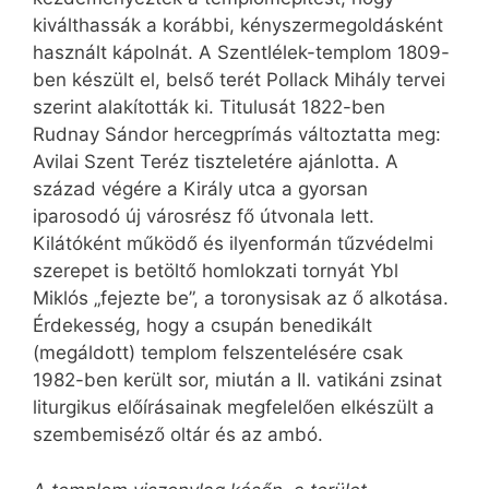
kiválthassák a korábbi, kényszermegoldásként
használt kápolnát. A Szentlélek-templom 1809-
ben készült el, belső terét Pollack Mihály tervei
szerint alakították ki. Titulusát 1822-ben
Rudnay Sándor hercegprímás változtatta meg:
Avilai Szent Teréz tiszteletére ajánlotta. A
század végére a Király utca a gyorsan
iparosodó új városrész fő útvonala lett.
Kilátóként működő és ilyenformán tűzvédelmi
szerepet is betöltő homlokzati tornyát Ybl
Miklós „fejezte be”, a toronysisak az ő alkotása.
Érdekesség, hogy a csupán be­nedikált
(megáldott) templom felszentelésére csak
1982-ben került sor, miután a II. vatikáni zsinat
liturgikus előírásainak megfelelően elkészült a
szembemiséző oltár és az ambó.