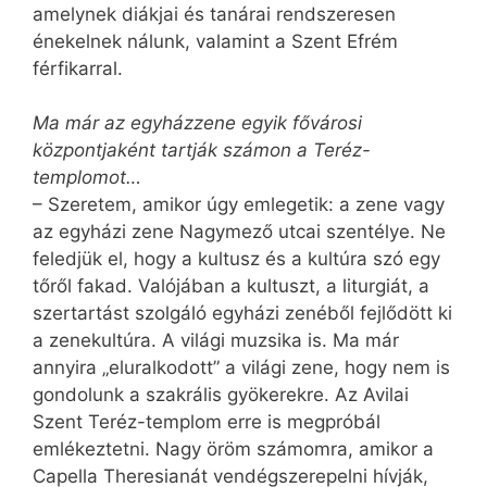
amelynek diákjai és tanárai rendszeresen
énekelnek nálunk, valamint a Szent Efrém
férfikarral.
Ma már az egyházzene egyik fővárosi
központjaként tartják számon a Teréz-
templomot…
– Szeretem, amikor úgy emlegetik: a zene vagy
az egyházi zene Nagymező utcai szentélye. Ne
feledjük el, hogy a kultusz és a kultúra szó egy
tőről fakad. Valójában a kultuszt, a liturgiát, a
szertartást szolgáló egyházi zenéből fejlődött ki
a zenekultúra. A világi muzsika is. Ma már
annyira „eluralkodott” a világi zene, hogy nem is
gondolunk a szakrális gyökerekre. Az Avilai
Szent Teréz-templom erre is megpróbál
emlékeztetni. Nagy öröm számomra, amikor a
Capella The­re­sianát vendégszerepelni hívják,