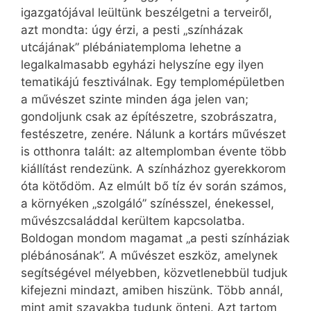
igazgatójával leültünk beszélgetni a terveiről,
azt mondta: úgy érzi, a pesti „színházak
utcájának” plébániatemploma lehetne a
legalkalmasabb egyházi helyszíne egy ilyen
tematikájú fesztiválnak. Egy templomépületben
a művészet szinte minden ága jelen van;
gondoljunk csak az építészetre, szobrászatra,
festészetre, zenére. Nálunk a kortárs művészet
is otthonra talált: az altemplomban évente több
kiállítást rendezünk. A színházhoz gyerekkorom
óta kötődöm. Az elmúlt bő tíz év során számos,
a környéken „szolgáló” színésszel, énekessel,
művészcsaláddal kerültem kapcsolatba.
Boldogan mondom magamat „a pesti színháziak
plébánosának”. A művészet eszköz, amelynek
segítségével mélyebben, közvetlenebbül tudjuk
kifejezni mindazt, amiben hiszünk. Több annál,
mint amit szavakba tudunk önteni. Azt tartom