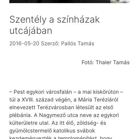
Szentély a színházak
utcájában
2016-05-20
Szerző:
Pallós Tamás
Fotó: Thaler Tamás
– Pest egykori városfalán – a mai kiskörúton –
túl a XVIII. század végén, a Mária Teréziáról
elnevezett Terézvárosban létesült az első
plébánia. A Nagymező utca neve az egykori
külterületre utal. Az itt élő, zöldség- és
gyümölcstermelő katolikus svábok
kezdeményezték a templomépítést, hogy