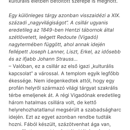
kulturális életben betöltött szerepe is megnőtt.
Egy különleges tárgy azonban visszaidézi a XIX.
századi „nagyvilágiságot”. A csillár ugyanis
eredetileg az 1849-ben Hentzi tábornok által
szétlövetett, leégett Redoute (Vigadó)
nagytermében függött, ahol annak idején
fellépett Joseph Lanner, Liszt, Erkel, az idősebb
és az ifjabb Johann Strauss…
– Valóban, ez a csillár az első igazi „kulturális
kapcsolat” a várossal. A templom egyik legfőbb
ékessége. Nem idegenkedtek attól, hogy egy
profán helyről származó világi tárgyat szakrális
térbe emeljenek át. A régi Vigadónak eredetileg
három hatalmas csillára volt, de kettő
helyrehozhatatlanul megsérült a szabadságharc
idején. Ezt az egyet azonban rendbe tudták
hozni. Fából készült, százötvenhat ága van,