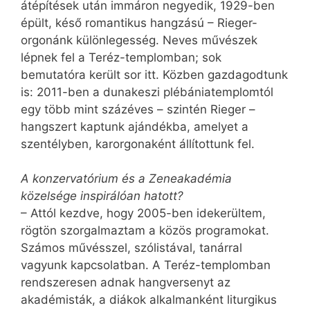
átépítések után immáron negyedik, 1929-ben
épült, késő romantikus hangzású – Rieger-
orgonánk különlegesség. Neves művészek
lépnek fel a Teréz-templomban; sok
bemutatóra került sor itt. Közben gazdagodtunk
is: 2011-ben a dunakeszi plébániatemplomtól
egy több mint százéves – szintén Rieger –
hangszert kaptunk ajándékba, amelyet a
szentélyben, karorgonaként állítottunk fel.
A konzervatórium és a Zeneakadémia
közelsége inspirálóan hatott?
– Attól kezdve, hogy 2005-ben idekerültem,
rögtön szorgalmaztam a közös programokat.
Számos művésszel, szólistával, tanárral
vagyunk kapcsolatban. A Teréz-templomban
rendszeresen adnak hangversenyt az
akadémisták, a diákok alkalmanként liturgikus