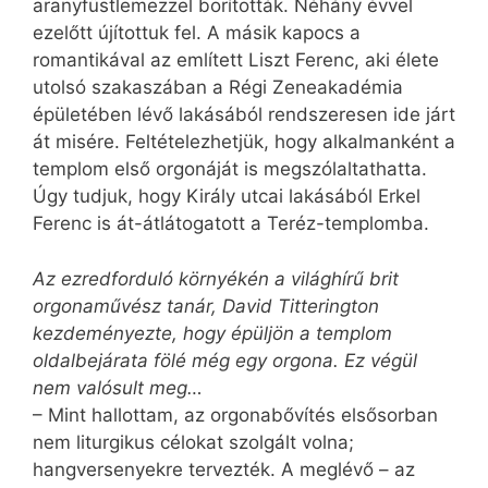
aranyfüstlemezzel borították. Néhány évvel
ezelőtt újítottuk fel. A másik kapocs a
romantikával az említett Liszt Ferenc, aki élete
utolsó szakaszában a Régi Zeneakadémia
épületében lévő lakásából rendszeresen ide járt
át misére. Feltételezhetjük, hogy alkalmanként a
templom első orgonáját is megszólaltathatta.
Úgy tudjuk, hogy Király utcai lakásából Erkel
Ferenc is át-átlátogatott a Teréz-templomba.
Az ezredforduló környékén a világhírű brit
orgonaművész tanár, David Titterington
kezdeményezte, hogy épüljön a templom
oldalbejárata fölé még egy orgona. Ez végül
nem valósult meg…
– Mint hallottam, az orgonabővítés elsősorban
nem liturgikus célokat szolgált volna;
hangversenyekre tervezték. A meglévő – az