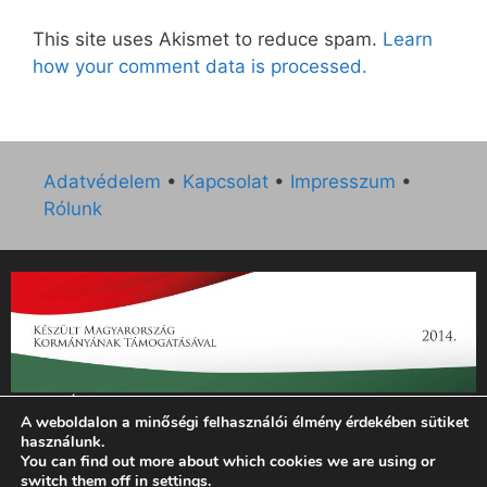
This site uses Akismet to reduce spam.
Learn
how your comment data is processed.
Adatvédelem
•
Kapcsolat
•
Impresszum
•
Rólunk
„Az Új Ember katolikus hetilap 2014. évi működésének
A weboldalon a minőségi felhasználói élmény érdekében sütiket
támogatását az EGYH-KCP-14-P-0121 sz. támogatási
használunk.
szerződés keretében 3 000 000 Ft összegben támogatta az
You can find out more about which cookies we are using or
Emberi Erőforrások Minisztériuma.”
switch them off in
settings
.