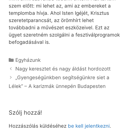
szem előtt: mi lehet az, ami az embereket a
templomba hívja. Ahol Isten Igéjét, Krisztus
szeretetparancsát, az örömhírt lehet
továbbadni a művészet eszközeivel. Ezt az
ügyet szeretném szolgálni a fesztiválprogramok
befogadásával is.
Kategória
Egyházunk
Nagy keresztet és nagy áldást hordozott
„Gyengeségünkben segítségünkre siet a
Lélek” – A karizmák ünnepén Budapesten
Szólj hozzá!
Hozzászólás küldéséhez
be kell jelentkezni
.