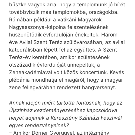
büszke vagyok arra, hogy a templomunk jó hírét
továbbviszik más templomokba, országokba.
Rómában például a vatikáni Magyarok
Nagyasszonya-kápolna felszentelésének
huszonötödik évfordulóján énekeltek. Három
éve Avilai Szent Teréz szülővárosában, az avilai
katedrálisban lépett fel az együttes. A Szent
Teréz-év keretében, amikor születésének
ötszázadik évfordulóját ünnepeltük, a
Zeneakadémiával volt közös koncertünk. Kevés
plébánia mondhatja el magáról, hogy a magyar
zene fellegvárában rendezett hangversenyt.
Annak idején miért tartotta fontosnak, hogy az
Újszínház kezdeményezéséhez kapcsolódva
helyet adjanak a Keresztény Színházi Fesztivál
egyes rendezvényeinek?
– Amikor Dörner Györggyel, az intézmény