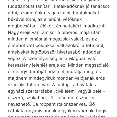
tudatlanokat tanítani, kételkedőknek jó tanácsot
adni, szomorúakat vigasztalni, bántalmakat
békével tűrni, az ellenünk vétőknek
megbocsátani, élőkért és holtakért imádkozni).
Nagy ereje van, amikor a bíboros imája után
minden állomásnál megszólal valaki, és az
életéből vett példákkal vall azokról a tettekről,
amelyeket legtöbbször hivatásából adódóan
végez. A személyesség és a világban való
keresztény jelenlét ereje ez. Minden megszólaló
élete egy darabját hozta el, mutatja meg, és
majdnem mindegyikük mondanivalójának erős
szociális töltete van. A műfaj – a hivatalos
egyházi szertartásba „civil elem” vegyül bele –
újszerű, szokatlan, sőt talán merésznek is
nevezhető. De roppant rokonszenves. Élő
cáfolata ugyanis annak a gyakori vádnak, hogy