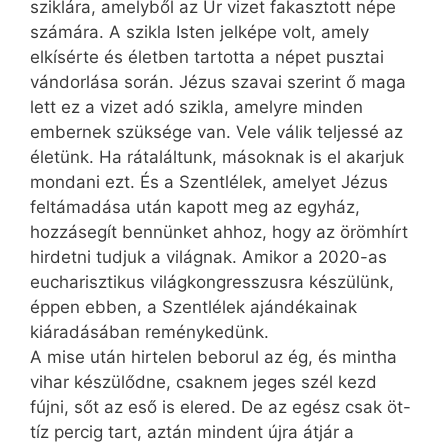
sziklára, amelyből az Úr vizet fakasztott népe
számára. A szikla Isten jelképe volt, amely
elkísérte és életben tartotta a népet pusztai
vándorlása során. Jézus szavai szerint ő maga
lett ez a vizet adó szikla, amelyre minden
embernek szüksége van. Vele válik teljessé az
életünk. Ha rátaláltunk, másoknak is el akarjuk
mondani ezt. És a Szentlélek, amelyet Jézus
feltámadása után kapott meg az egyház,
hozzásegít bennünket ahhoz, hogy az örömhírt
hirdetni tudjuk a világnak. Amikor a 2020-as
eucharisztikus világkongresszusra készülünk,
éppen ebben, a Szentlélek ajándékainak
kiáradásában reménykedünk.
A mise után hirtelen beborul az ég, és mintha
vihar készülődne, csaknem jeges szél kezd
fújni, sőt az eső is elered. De az egész csak öt-
tíz percig tart, aztán mindent újra átjár a