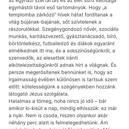
az egyházi szertartás és az élet sűrű valósága
egymástól távol eső tartományok. Hogy „a
templomba zárkózó” hívek hátat fordítanak a
világ bújának-bajának, sőt szívtelenek a
rászorulókkal. Szegénygondozó nővér, szociális
munkás, karitászvezető, gyásztanácsadó, bíró,
börtönlelkész, futballedző és diákok egyaránt
elmélkednek itt ma, és a sokszínűségünkről, a
szenvedők, az elesettek iránti
elkötelezettségünkről adnak hírt a világnak. És
persze megerősítenek bennünket is, hogy az
irgalmasság évében különösen is tartsuk szem
előtt: kötelességünk a szegényekben hozzánk
látogató Jézus szolgálata.
Hatalmas a tömeg, noha nincs jó idő – bár
amikor ki-kisüt a nap, mindig elhisszük: ez már
a nyár. Nem is csoda, hiszen olyankor akár
néhány perc alatt is felmelegedhetünk. Ám