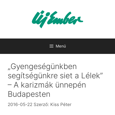
Kilépés
a
tartalomba
Menü
„Gyengeségünkben
segítségünkre siet a Lélek”
– A karizmák ünnepén
Budapesten
2016-05-22
Szerző:
Kiss Péter