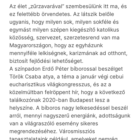
Az élet „zűrzavarával” szembesülünk itt ma, és
ez felettébb örvendetes. Az látszik belőle
ugyanis, hogy milyen sok, milyen sokféle és
egymást milyen szépen kiegészítő katolikus
közösség, szervezet, szerzetesrend van ma
Magyarországon, hogy az egyházunk
mennyiféle lelkiségnek, karizmának ad otthont,
biztosít fejlődési lehetőséget.
A színpadon Erdő Péter bíborossal beszélget
Török Csaba atya, a téma a január végi cebui
eucharisztikus világkongresszus, és az a
közelmúltban felröppent hír, hogy a következő
találkozónak 2020-ban Budapest lesz a
helyszíne. A bíboros nagy lelkesedéssel beszél
arról, mennyi nagyszerű energiánk, adottságunk
van a világraszóló esemény sikeres
megrendezéséhez. Városmissziós
tapasztalataink például, amelyeket nemrég