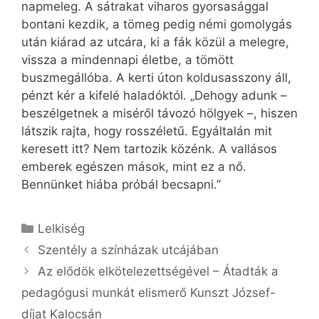
napmeleg. A sátrakat viharos gyorsasággal
bontani kezdik, a tömeg pedig némi gomolygás
után kiárad az utcára, ki a fák közül a melegre,
vissza a mindennapi életbe, a tömött
buszmegállóba. A kerti úton koldusasszony áll,
pénzt kér a kifelé haladóktól. „Dehogy adunk –
beszélgetnek a miséről távozó hölgyek –, hiszen
látszik rajta, hogy rosszéletű. Egyáltalán mit
keresett itt? Nem tartozik közénk. A vallásos
emberek egészen mások, mint ez a nő.
Bennünket hiába próbál becsapni.”
Kategória
Lelkiség
Szentély a színházak utcájában
Az elődök elkötelezettségével – Átadták a
pedagógusi munkát elismerő Kunszt József-
díjat Kalocsán