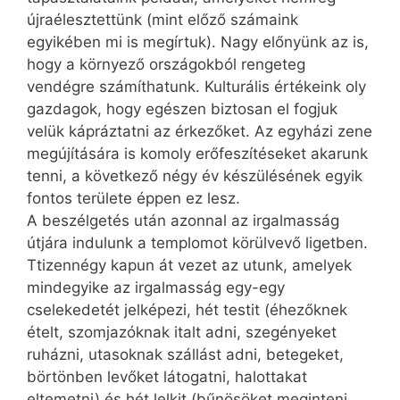
újraélesztettünk (mint előző számaink
egyikében mi is megírtuk). Nagy előnyünk az is,
hogy a környező országokból rengeteg
vendégre számíthatunk. Kulturális értékeink oly
gazdagok, hogy egészen biztosan el fogjuk
velük kápráztatni az érkezőket. Az egyházi zene
megújítására is komoly erőfeszítéseket akarunk
tenni, a következő négy év készülésének egyik
fontos területe éppen ez lesz.
A beszélgetés után azonnal az irgalmasság
útjára indulunk a templomot körülvevő ligetben.
Ttizennégy kapun át vezet az utunk, amelyek
mindegyike az irgalmasság egy-egy
cselekedetét jelképezi, hét testit (éhezőknek
ételt, szomjazóknak italt adni, szegényeket
ruházni, utasoknak szállást adni, betegeket,
börtönben levőket látogatni, halottakat
eltemetni) és hét lelkit (bűnösöket meginteni,