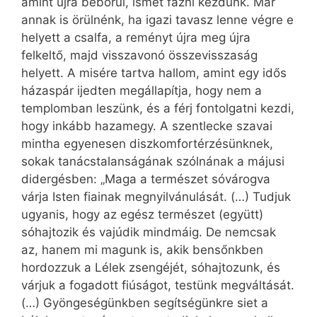
amint újra beborul, ismét fázni kezdünk. Már
annak is örülnénk, ha igazi tavasz lenne végre e
helyett a csalfa, a reményt újra meg újra
felkeltő, majd visszavonó összevisszaság
helyett. A misére tartva hallom, amint egy idős
házaspár ijedten megállapítja, hogy nem a
templomban leszünk, és a férj fontolgatni kezdi,
hogy inkább hazamegy. A szentlecke szavai
mintha egyenesen diszkomfortérzésünknek,
sokak tanácstalanságának szólnának a májusi
didergésben: „Maga a természet sóvárogva
várja Isten fiainak megnyilvánulását. (…) Tudjuk
ugyanis, hogy az egész természet (együtt)
sóhajtozik és vajúdik mindmáig. De nemcsak
az, hanem mi magunk is, akik bensőnkben
hordozzuk a Lélek zsengéjét, sóhajtozunk, és
várjuk a fogadott fiúságot, testünk megváltását.
(…) Gyöngeségünkben segítségünkre siet a