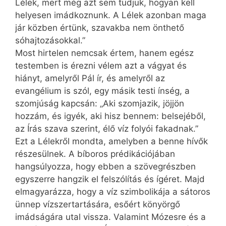
Lélek, mert még azt sem tudjuk, hogyan kell
helyesen imádkoznunk. A Lélek azonban maga
jár közben értünk, szavakba nem önthető
sóhajtozásokkal.”
Most hirtelen nemcsak értem, hanem egész
testemben is érezni vélem azt a vágyat és
hiányt, amelyről Pál ír, és amelyről az
evangélium is szól, egy másik testi ínség, a
szomjúság kapcsán: „Aki szomjazik, jöjjön
hozzám, és igyék, aki hisz bennem: belsejéből,
az Írás szava szerint, élő víz folyói fakadnak.”
Ezt a Lélekről mondta, amelyben a benne hívők
részesülnek. A bíboros prédikációjában
hangsúlyozza, hogy ebben a szövegrészben
egyszerre hangzik el felszólítás és ígéret. Majd
elmagyarázza, hogy a víz szimbolikája a sátoros
ünnep vízszertartására, esőért könyörgő
imádságára utal vissza. Valamint Mózesre és a