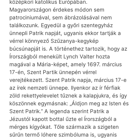
középkori katolikus Európában.
Magyarországon érdekes módon sem
patrociniumával, sem ábrázolásával nem
találkozunk. Egyedül a győri szentegyház
ünnepli Patrik napját, ugyanis ekkor tartják a
vérrel könnyező Szűzanya-kegykép
búcsúnapját is. A történethez tartozik, hogy az
Írországból menekült Lynch Valter hozta
magával a Mária-képet, amely 1697. március
17-én, Szent Partik ünnepén vérrel
verejtékezett. Szent Patrik napja, március 17-e
az írek nemzeti ünnepe. Ilyenkor az ír férfiak
zöld rekettyelevelet tűznek a kalapjukra, és így
köszönnek egymásnak: „Áldjon meg az Isten és
Szent Patrik.” A legenda szerint Patrik a
Jézustól kapott bottal űzte el Írországból a
mérges kígyókat. Tőle származik a szigeten
sűrűn termő lóhere szimbóluma is, ugyanis