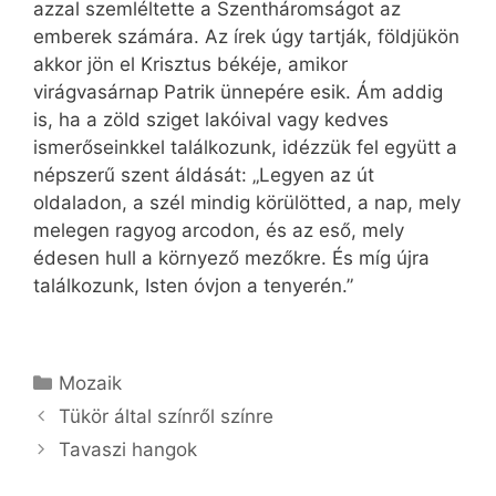
azzal szemléltette a Szentháromságot az
emberek számára. Az írek úgy tartják, földjükön
akkor jön el Krisztus békéje, amikor
virágvasárnap Patrik ünnepére esik. Ám addig
is, ha a zöld sziget lakóival vagy kedves
ismerőseinkkel találkozunk, idézzük fel együtt a
népszerű szent áldását: „Legyen az út
oldaladon, a szél mindig körülötted, a nap, mely
melegen ragyog arcodon, és az eső, mely
édesen hull a környező mezőkre. És míg újra
találkozunk, Isten óvjon a tenyerén.”
Kategória
Mozaik
Tükör által színről színre
Tavaszi hangok