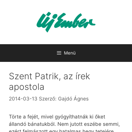
Kilépés
a
tartalomba
Menü
Szent Patrik, az írek
apostola
2014-03-13
Szerző:
Gajdó Ágnes
Törte a fejét, mivel gyógyíthatnák ki őket
állandó bánatukból. Nem jutott eszébe semmi,
ezért felmászott egy hatalmas hegy tetejére,