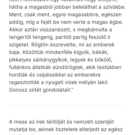
hátha a magasból jobban beleláthat a szívükbe.
Ment, csak ment, egyre magasabbra, egészen
addig, míg a fejét be nem verte a magas égbe.
Akkor aztán visszanézett, s megbámulta a
tengertől tengerig, parttól partig feszülő ír
szigetet. Rögtön észrevette, mi az emberek
baja. Közöttük mindenféle kígyók, békák,
pikkelyes sárkánygyíkok, legyek és bökölő,
fullánkos állatkák sündörögtek, akik testükben
hordták és csípéseikkel az emberekre
ragasztották a nyugati vizek mélyén lakó
Gonosz sötét gondolatait.”
A mese az írek térítőjét és nemzeti szentjét
mutatja be, akinek tisztelete elterjedt az egész