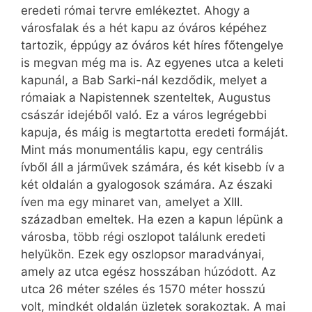
eredeti római tervre emlékeztet. Ahogy a
városfalak és a hét kapu az óváros képéhez
tartozik, éppúgy az óváros két híres főtengelye
is megvan még ma is. Az egyenes utca a keleti
kapunál, a Bab Sarki-nál kezdődik, melyet a
rómaiak a Napistennek szenteltek, Augustus
császár idejéből való. Ez a város legrégebbi
kapuja, és máig is megtartotta eredeti formáját.
Mint más monumentális kapu, egy centrális
ívből áll a járművek számára, és két kisebb ív a
két oldalán a gyalogosok számára. Az északi
íven ma egy minaret van, amelyet a XIII.
században emeltek. Ha ezen a kapun lépünk a
városba, több régi oszlopot találunk eredeti
helyükön. Ezek egy oszlopsor maradványai,
amely az utca egész hosszában húzódott. Az
utca 26 méter széles és 1570 méter hosszú
volt, mindkét oldalán üzletek sorakoztak. A mai