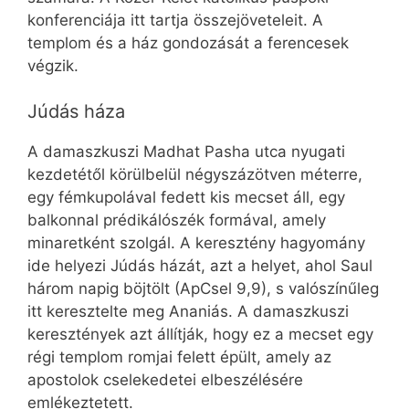
konferenciája itt tartja összejöveteleit. A
templom és a ház gondozását a ferencesek
végzik.
Júdás háza
A damaszkuszi Madhat Pasha utca nyugati
kezdetétől körülbelül négyszázötven méterre,
egy fémkupolával fedett kis mecset áll, egy
balkonnal prédikálószék formával, amely
minaretként szolgál. A keresztény hagyomány
ide helyezi Júdás házát, azt a helyet, ahol Saul
három napig böjtölt (ApCsel 9,9), s valószínűleg
itt keresztelte meg Ananiás. A damaszkuszi
keresztények azt állítják, hogy ez a mecset egy
régi templom romjai felett épült, amely az
apostolok cselekedetei elbeszélésére
emlékeztetett.