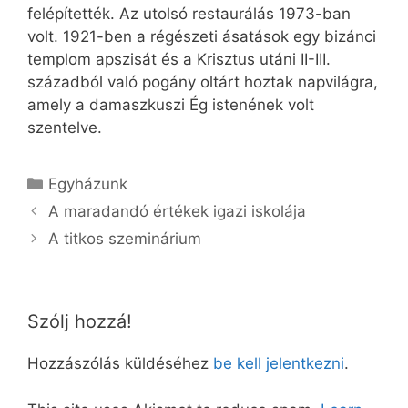
felépítették. Az utolsó restaurálás 1973-ban
volt. 1921-ben a régészeti ásatások egy bizánci
templom apszisát és a Krisztus utáni II-III.
századból való pogány oltárt hoztak napvilágra,
amely a damaszkuszi Ég istenének volt
szentelve.
Kategória
Egyházunk
A maradandó értékek igazi iskolája
A titkos szeminárium
Szólj hozzá!
Hozzászólás küldéséhez
be kell jelentkezni
.