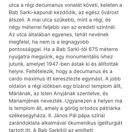
utca a régi decumanus vonalát követi, keleten a
Bab Sarki-kapunál kezdődik, az egész óvárost
átszeli. A mai utca szűkebb, mint a régi, és
négy méterrel feljebb van az eredeti szintnél.
Az utca általában egyenes, tehát nevének
megfelel, ha nem is a legnagyobb
pontossággal. Ha a Bab Sarki-tól 675 méterre
nyugatra megyünk, egy monumentális ívhez
jutunk, amelyet 1947-ben ástak ki és állítottak
helyre. Feltételezik, hogy a decumanus és a
cardo maximus itt keresztezte egymást. A jobb
oldalon a régi időkben egy bizánci templom állt,
Máriának, az Isten Anyjának szentelve, és
Mariamjének nevezték. Ugyanezen a helyen ma
is templom áll, amely a görög ortodox pátriárka
székesegyháza. II. János Pál pápa szíriai
zarándoklata alkalmával ökumenikus igeliturgiát
tartott itt. A Bab Sarkitól az említett