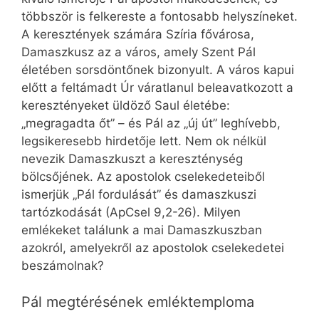
többször is felkereste a fontosabb helyszíneket.
A keresztények számára Szíria fővárosa,
Damaszkusz az a város, amely Szent Pál
életében sorsdöntőnek bizonyult. A város kapui
előtt a feltámadt Úr váratlanul beleavatkozott a
keresztényeket üldöző Saul életébe:
„megragadta őt” – és Pál az „új út” leghívebb,
legsikeresebb hirdetője lett. Nem ok nélkül
nevezik Damaszkuszt a kereszténység
bölcsőjének. Az apostolok cselekedeteiből
ismerjük „Pál fordulását” és damaszkuszi
tartózkodását (ApCsel 9,2-26). Milyen
emlékeket találunk a mai Damaszkuszban
azokról, amelyekről az apostolok cselekedetei
beszámolnak?
Pál megtérésének emléktemploma