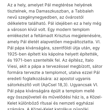
Az a hely, amelyet Pál megtérése helyének
tisztelnek, ma Damaszkuszban, a Tabbaleh
nevű szegénynegyedben, az óvárostól
délkeletre található. Pál idejében ez a hely még
a városon kívül volt. Egy modern templom
emlékeztet a feltámadt Krisztus megjelenésére,
amely Pál életét alapvetően megváltoztatta. VI.
Pál pápa kívánságára, szentföldi útja után, egy
1925-ben épített kis kápolna helyett építették,
és 1971-ben szentelték fel. Az építész, Italo
Viesi, akit a pápa a tervezéssel megbízott, sátor
formára tervezte a templomot, utalva ezzel Pál
eredeti foglalkozására: az apostol ugyanis
sátorkészítő volt (ApCsel 18,3). Ugyancsak VI.
Pál pápa kívánságára épült a templom mellé
egy összejöveteli és művelődési ház is, a Közel-
Kelet különböző rítusai és nemzeti egyházai
számára. A Közel-Kelet katolikus püspöki