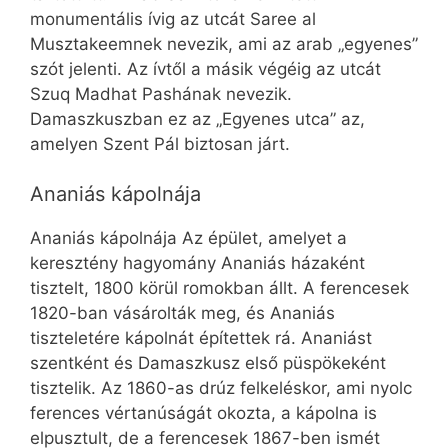
monumentális ívig az utcát Saree al
Musztakeemnek nevezik, ami az arab „egyenes”
szót jelenti. Az ívtől a másik végéig az utcát
Szuq Madhat Pashának nevezik.
Damaszkuszban ez az „Egyenes utca” az,
amelyen Szent Pál biztosan járt.
Ananiás kápolnája
Ananiás kápolnája Az épület, amelyet a
keresztény hagyomány Ananiás házaként
tisztelt, 1800 körül romokban állt. A ferencesek
1820-ban vásárolták meg, és Ananiás
tiszteletére kápolnát építettek rá. Ananiást
szentként és Damaszkusz első püspökeként
tisztelik. Az 1860-as drúz felkeléskor, ami nyolc
ferences vértanúságát okozta, a kápolna is
elpusztult, de a ferencesek 1867-ben ismét