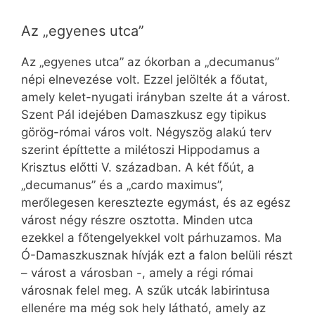
Az „egyenes utca”
Az „egyenes utca” az ókorban a „decumanus”
népi elnevezése volt. Ezzel jelölték a főutat,
amely kelet-nyugati irányban szelte át a várost.
Szent Pál idejében Damaszkusz egy tipikus
görög-római város volt. Négyszög alakú terv
szerint építtette a milétoszi Hippodamus a
Krisztus előtti V. században. A két főút, a
„decumanus” és a „cardo maximus”,
merőlegesen keresztezte egymást, és az egész
várost négy részre osztotta. Minden utca
ezekkel a főtengelyekkel volt párhuzamos. Ma
Ó-Damaszkusznak hívják ezt a falon belüli részt
– várost a városban -, amely a régi római
városnak felel meg. A szűk utcák labirintusa
ellenére ma még sok hely látható, amely az