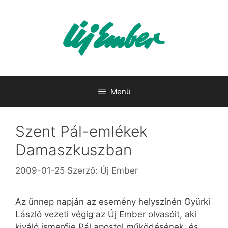
Kilépés
a
tartalomba
Menü
Szent Pál-emlékek
Damaszkuszban
2009-01-25
Szerző:
Új Ember
Az ünnep napján az esemény helyszínén Gyürki
László vezeti végig az Új Ember olvasóit, aki
kiváló ismerője Pál apostol működésének, és