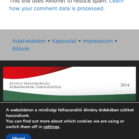
This site uses Akismet to reduce spam.
Learn
how your comment data is processed.
Adatvédelem
•
Kapcsolat
•
Impresszum
•
Rólunk
„Az Új Ember katolikus hetilap 2014. évi működésének
A weboldalon a minőségi felhasználói élmény érdekében sütiket
támogatását az EGYH-KCP-14-P-0121 sz. támogatási
használunk.
szerződés keretében 3 000 000 Ft összegben támogatta az
You can find out more about which cookies we are using or
Emberi Erőforrások Minisztériuma.”
switch them off in
settings
.
© 2026 Magyar Kurír - Új Ember
• Készült
GeneratePress
Elfogad