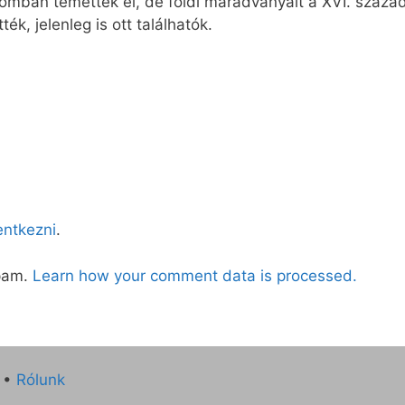
omban temették el, de földi maradványait a XVI. század
k, jelenleg is ott találhatók.
lentkezni
.
spam.
Learn how your comment data is processed.
•
Rólunk