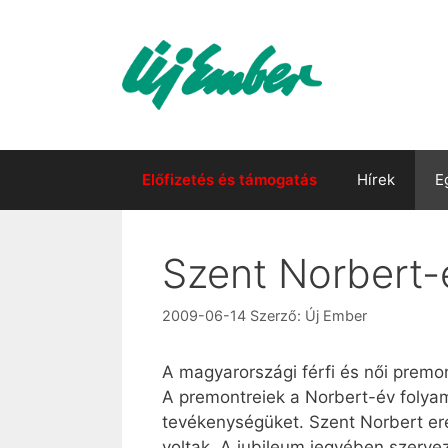
Kilépés
a
tartalomba
Előfizetés és támogatás
Hírek
E
Szent Norbert-
2009-06-14
Szerző:
Új Ember
A magyarországi férfi és női prem
A premontreiek a Norbert-év folyam
tevékenységüket. Szent Norbert er
voltak. A jubileum jegyében szerve