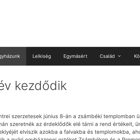
gyházunk
Lelkiség
Egymásért
Család
Kö
év kezdődik
ontrei szerzetesek június 8-án a zsámbéki templomban 
án szeretnék az érdeklődők elé tárni a rend értékeit, ü
eklyéjét elviszik azokba a falvakba és templomokba, ah
zik a nyári egyházzenei estéket Zsámbékon és a Premont