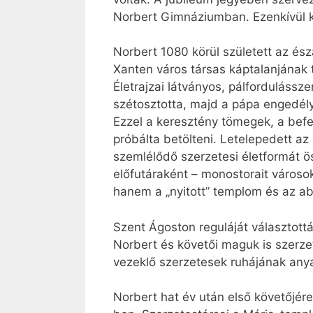
Norbert Gimnáziumban. Ezenkívül ki
Norbert 1080 körül született az és
Xanten város társas káptalanjának t
Életrajzai látványos, pálforduláss
szétosztotta, majd a pápa engedély
Ezzel a keresztény tömegek, a befe
próbálta betölteni. Letelepedett az
szemlélődő szerzetesi életformát 
előfutáraként – monostorait városo
hanem a „nyitott” templom és az ab
Szent Ágoston reguláját választottá
Norbert és követői maguk is szerzet
vezeklő szerzetesek ruhájának anya
Norbert hat év után első követőjére