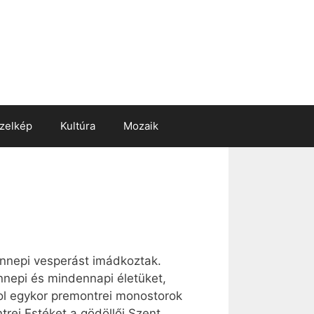
zelkép
Kultúra
Mozaik
ünnepi vesperást imádkoztak.
nnepi és mindennapi életüket,
ol egykor premontrei monostorok
rei Estéket a gödöllői Szent