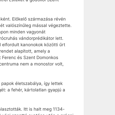
aként. Előkelő származása révén
sét valószínűleg mással végeztette.
 napon minden vagyonát
ócruhás vándorprédikátor lett.
elfordult kanonokok közötti űrt
endet alapított, amely a
nt Ferenc és Szent Domonkos
 centruma nem a monostor volt,
 papok életszabálya, így lettek
t: a fehér, kártolatlan gyapjú a
sztották. Itt is halt meg 1134-