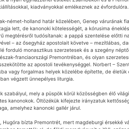
állításokkal, kiadványokkal emlékeznek az évfordulóra.
zak-német-holland határ közelében, Genep várurának fi
agja lett, de kanonoki kötelességét, a kórusima éneklé
zerű megtérésről tudósítanak: a pappá szentelése előtti
ével – az ősegyház apostolait követve – mezítlábas, dar
lé forduló monasztikus szerzetesek és a szegény néptől 
 észak-franciaországi Premontréban, és olyan szerzetesr
összekötötte az apostoli tevékenységgel. Norbert – Sze
kba vagy forgalmas helyek közelébe építette, de életük
ban végzett ünnepélyes liturgia.
k szabályul, mely a püspök körül közösségben élő világi
es kanonokok. Öltözékük kifejezte irányzatuk kettősségé
ga, amelyhez kanonoki gallér járul.
, Hugóra bízta Premontrét, mert magdeburgi érsekké vála