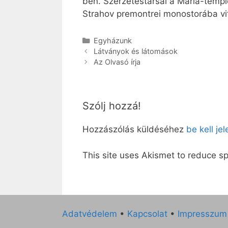
ben. Szerzetestársai a Mária-templ
Strahov premontrei monostorába vitté
Kategória
Egyházunk
Látványok és látomások
Az Olvasó írja
Szólj hozzá!
Hozzászólás küldéséhez
be kell je
This site uses Akismet to reduce 
Adatvédelem
•
Kapcsolat
•
Impresszum