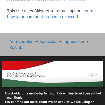
This site uses Akismet to reduce spam.
Learn
how your comment data is processed.
Adatvédelem
•
Kapcsolat
•
Impresszum
•
Rólunk
„Az Új Ember katolikus hetilap 2014. évi működésének
A weboldalon a minőségi felhasználói élmény érdekében sütiket
támogatását az EGYH-KCP-14-P-0121 sz. támogatási
használunk.
szerződés keretében 3 000 000 Ft összegben támogatta az
You can find out more about which cookies we are using or
Emberi Erőforrások Minisztériuma.”