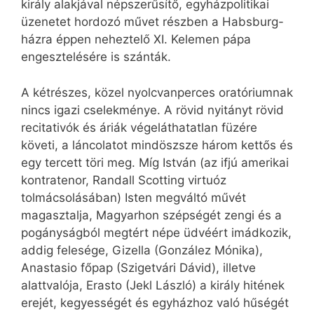
király alakjával népszerűsítő, egyházpolitikai
üzenetet hordozó művet részben a Habsburg-
házra éppen neheztelő XI. Kelemen pápa
engesztelésére is szánták.
A kétrészes, közel nyolcvanperces oratóriumnak
nincs igazi cselekménye. A rövid nyitányt rövid
recitativók és áriák végeláthatatlan füzére
követi, a láncolatot mindöszsze három kettős és
egy tercett töri meg. Míg István (az ifjú amerikai
kontratenor, Randall Scotting virtuóz
tolmácsolásában) Isten megváltó művét
magasztalja, Magyarhon szépségét zengi és a
pogányságból megtért népe üdvéért imádkozik,
addig felesége, Gizella (González Mónika),
Anastasio főpap (Szigetvári Dávid), illetve
alattvalója, Erasto (Jekl László) a király hitének
erejét, kegyességét és egyházhoz való hűségét