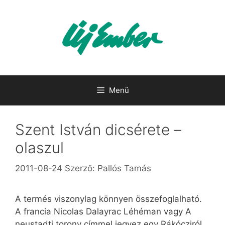
Kilépés
a
tartalomba
Menü
Szent István dicsérete –
olaszul
2011-08-24
Szerző:
Pallós Tamás
A termés viszonylag könnyen összefoglalható.
A francia Nicolas Dalayrac Léhéman vagy A
neustadti torony címmel jegyez egy Rákócziról