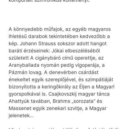
komponált szimfonikus költeményt.
A könnyedebb műfajok, az egyéb magyaros
ihletésű darabok tekintetében kedvezőbb a
kép. Johann Strauss sokszor adott hangot
baráti érzéseinek: Jókai elbeszéléséből
született A cigánybáró című operettje, az
Aranyballada nyomán pedig vígoperája, a
Pázmán lovag. A denevérben csárdást
énekeltet egyik szereplőjével, és szimpátiáját
bizonyította a keringőkirály az Éljen a Magyar!
gyorspolkával is. Csajkovszkij magyar tánca
Ahattyúk tavában, Brahms „sorozata” és
Massenet egyik zenekari szvitje, a Magyar
jelenetek…