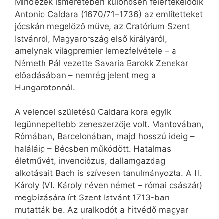
Mindezek ismeretében különösen felértékelődik
Antonio Caldara (1670/71–1736) az említetteket
jócskán megelőző műve, az Oratórium Szent
Istvánról, Magyarország első királyáról,
amelynek világpremier lemezfelvétele – a
Németh Pál vezette Savaria Barokk Zenekar
előadásában – nemrég jelent meg a
Hungarotonnál.
A velencei születésű Caldara kora egyik
legünnepeltebb zeneszerzője volt. Mantovában,
Rómában, Barcelonában, majd hosszú ideig –
haláláig – Bécsben működött. Hatalmas
életművét, invenciózus, dallamgazdag
alkotásait Bach is szívesen tanulmányozta. A III.
Károly (VI. Károly néven német – római császár)
megbízására írt Szent Istvánt 1713-ban
mutatták be. Az uralkodót a hitvédő magyar