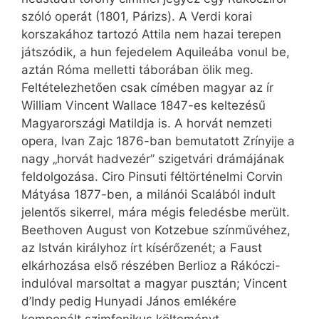
szóló operát (1801, Párizs). A Verdi korai
korszakához tartozó Attila nem hazai terepen
játszódik, a hun fejedelem Aquileába vonul be,
aztán Róma melletti táborában ölik meg.
Feltételezhetően csak címében magyar az ír
William Vincent Wallace 1847-es keltezésű
Magyarországi Matildja is. A horvát nemzeti
opera, Ivan Zajc 1876-ban bemutatott Zrínyije a
nagy „horvát hadvezér” szigetvári drámájának
feldolgozása. Ciro Pinsuti féltörténelmi Corvin
Mátyása 1877-ben, a milánói Scalából indult
jelentős sikerrel, mára mégis feledésbe merült.
Beethoven August von Kotzebue színművéhez,
az István királyhoz írt kísérőzenét; a Faust
elkárhozása első részében Berlioz a Rákóczi-
indulóval marsoltat a magyar pusztán; Vincent
d’Indy pedig Hunyadi János emlékére