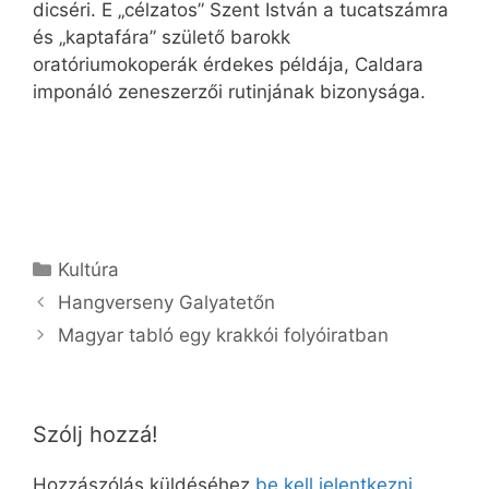
dicséri. E „célzatos” Szent István a tucatszámra
és „kaptafára” születő barokk
oratóriumokoperák érdekes példája, Caldara
imponáló zeneszerzői rutinjának bizonysága.
Kategória
Kultúra
Hangverseny Galyatetőn
Magyar tabló egy krakkói folyóiratban
Szólj hozzá!
Hozzászólás küldéséhez
be kell jelentkezni
.