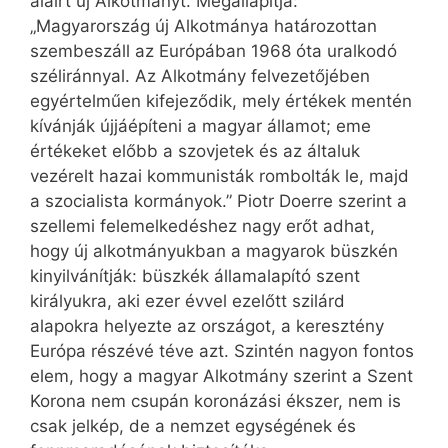
aláírt új Alkotmányt. Megállapítja:
„Magyarország új Alkotmánya határozottan
szembeszáll az Európában 1968 óta uralkodó
széliránnyal. Az Alkotmány felvezetőjében
egyértelműen kifejeződik, mely értékek mentén
kívánják újjáépíteni a magyar államot; eme
értékeket előbb a szovjetek és az általuk
vezérelt hazai kommunisták rombolták le, majd
a szocialista kormányok.” Piotr Doerre szerint a
szellemi felemelkedéshez nagy erőt adhat,
hogy új alkotmányukban a magyarok büszkén
kinyilvánítják: büszkék államalapító szent
királyukra, aki ezer évvel ezelőtt szilárd
alapokra helyezte az országot, a keresztény
Európa részévé téve azt. Szintén nagyon fontos
elem, hogy a magyar Alkotmány szerint a Szent
Korona nem csupán koronázási ékszer, nem is
csak jelkép, de a nemzet egységének és