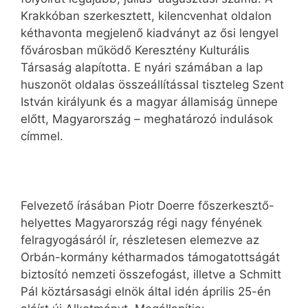
Krakkóban szerkesztett, kilencvenhat oldalon
kéthavonta megjelenő kiadványt az ősi lengyel
fővárosban működő Keresztény Kulturális
Társaság alapította. E nyári számában a lap
huszonöt oldalas összeállítással tiszteleg Szent
István királyunk és a magyar államiság ünnepe
előtt, Magyarország – meghatározó indulások
címmel.
Felvezető írásában Piotr Doerre főszerkesztő-
helyettes Magyarország régi nagy fényének
felragyogásáról ír, részletesen elemezve az
Orbán-kormány kétharmados támogatottságát
biztosító nemzeti összefogást, illetve a Schmitt
Pál köztársasági elnök által idén április 25-én