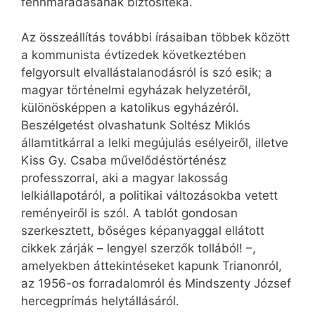
fennmaradásának biztosítéka.
Az összeállítás további írásaiban többek között
a kommunista évtizedek következtében
felgyorsult elvallástalanodásról is szó esik; a
magyar történelmi egyházak helyzetéről,
különösképpen a katolikus egyházéról.
Beszélgetést olvashatunk Soltész Miklós
államtitkárral a lelki megújulás esélyeiről, illetve
Kiss Gy. Csaba művelődéstörténész
professzorral, aki a magyar lakosság
lelkiállapotáról, a politikai változásokba vetett
reményeiről is szól. A tablót gondosan
szerkesztett, bőséges képanyaggal ellátott
cikkek zárják – lengyel szerzők tollából! –,
amelyekben áttekintéseket kapunk Trianonról,
az 1956-os forradalomról és Mindszenty József
hercegprímás helytállásáról.