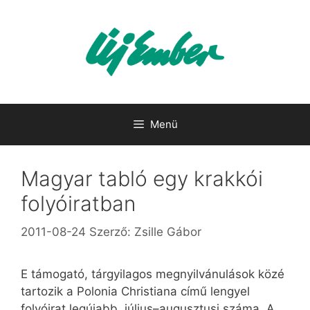
Kilépés
a
tartalomba
Menü
Magyar tabló egy krakkói
folyóiratban
2011-08-24
Szerző:
Zsille Gábor
E támogató, tárgyilagos megnyilvánulások közé
tartozik a Polonia Christiana című lengyel
folyóirat legújabb, július–augusztusi száma. A