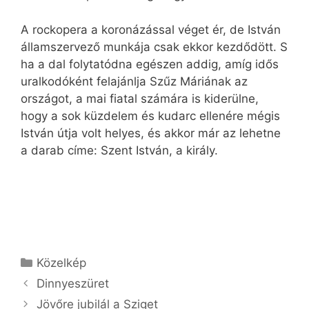
A rockopera a koronázással véget ér, de István
államszervező munkája csak ekkor kezdődött. S
ha a dal folytatódna egészen addig, amíg idős
uralkodóként felajánlja Szűz Máriának az
országot, a mai fiatal számára is kiderülne,
hogy a sok küzdelem és kudarc ellenére mégis
István útja volt helyes, és akkor már az lehetne
a darab címe: Szent István, a király.
Kategória
Közelkép
Dinnyeszüret
Jövőre jubilál a Sziget