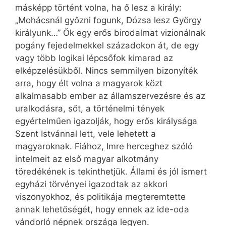
másképp történt volna, ha ő lesz a király:
„Mohácsnál győzni fogunk, Dózsa lesz György
királyunk…” Ők egy erős birodalmat vizionálnak
pogány fejedelmekkel századokon át, de egy
vagy több logikai lépcsőfok kimarad az
elképzelésükből. Nincs semmilyen bizonyíték
arra, hogy élt volna a magyarok közt
alkalmasabb ember az államszervezésre és az
uralkodásra, sőt, a történelmi tények
egyértelműen igazolják, hogy erős királysága
Szent Istvánnal lett, vele lehetett a
magyaroknak. Fiához, Imre herceghez szóló
intelmeit az első magyar alkotmány
töredékének is tekinthetjük. Állami és jól ismert
egyházi törvényei igazodtak az akkori
viszonyokhoz, és politikája megteremtette
annak lehetőségét, hogy ennek az ide-oda
vándorló népnek országa legyen.