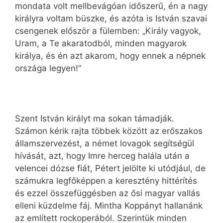
mondata volt mellbevágóan időszerű, én a nagy
királyra voltam büszke, és azóta is István szavai
csengenek először a fülemben: „Király vagyok,
Uram, a Te akaratodból, minden magyarok
királya, és én azt akarom, hogy ennek a népnek
országa legyen!”
Szent István királyt ma sokan támadják.
Számon kérik rajta többek között az erőszakos
államszervezést, a német lovagok segítségül
hívását, azt, hogy Imre herceg halála után a
velencei dózse fiát, Pétert jelölte ki utódjául, de
számukra legfőképpen a keresztény hittérítés
és ezzel összefüggésben az ősi magyar vallás
elleni küzdelme fáj. Mintha Koppányt hallanánk
az említett rockoperából. Szerintük minden