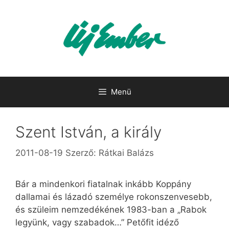
Kilépés
a
tartalomba
Menü
Szent István, a király
2011-08-19
Szerző:
Rátkai Balázs
Bár a mindenkori fiatalnak inkább Koppány
dallamai és lázadó személye rokonszenvesebb,
és szüleim nemzedékének 1983-ban a „Rabok
legyünk, vagy szabadok…” Petőfit idéző