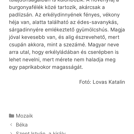
burgonyafélék közé tartozik, akárcsak a
padlizsán. Az erkélydinnyének fényes, vékony
héja van, alatta található az édes-savanykás,
sárgadinnyére emlékeztető gyümölcshús. Magja
jóval kevesebb van, és alig észrevehető, mert
csupán akkora, mint a szezámé. Magyar neve
arra utal, hogy erkélyládában és cserépben is
lehet nevelni, mert mérete nem haladja meg
egy paprikabokor magasságát.
Fotó: Lovas Katalin
Kategória
Mozaik
Béka
Szent István, a király