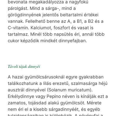
bevonata megakadályozza a nagyfokú
párolgást. Mind a sárga-, mind a
görögdinnyének jelentős beltartalmi értékei
vannak. Fellelhető benne az A, a B1, a B2 és a
C-vitamin. Kalciumot, foszfort és vasat is
tartalmaz. Minél több napsütés éri, annál több
cukor képződik mindkét dinnyefajban.
Távoli tájak dinnyéi
A hazai gyümölcsárusoknál egyre gyakrabban
találkozhatunk a lilás erezetű, szalmasárga héjú
ausztrál dinnyével (Solanum muricatum).
Erkélydinnye vagy Pepino néven is kínálják ezt a
zamatos, tojásdad alakú gyümölcsöt. Mérete
nem éri el a kisebb sárgadinnyéét, és egyéb
tulajdonságaiban is különbözik. A növényfaj a