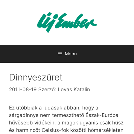
Kilépés
a
tartalomba
Menü
Dinnyeszüret
2011-08-19
Szerző:
Lovas Katalin
Ez utóbbiak a ludasak abban, hogy a
sárgadinnye nem termeszthető Észak-Európa
hűvösebb vidékein, a magok ugyanis csak húsz
és harmincöt Celsius-fok közötti hőmérsékleten