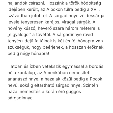
hajlandók csírázni. Hozzánk a török hódoltság
idejében került, az Alpokon túlra pedig a XVII.
században jutott el. A sárgadinnye zöldessárga
levele tenyeresen karéjos, virágai sárgák. A
növény kúszó, heverő szára három méterre is
„elgyalogol” a tövétől. A sárgadinnye rövid
tenyészidejű fajtáinak is két és fél hónapra van
szükségük, hogy beérjenek, a hosszan érőknek
pedig négy hónapra!
Illatban és ízben vetekszik egymással a bordás
héjú kantalup, az Amerikában nemesített
ananászdinnye, a hazaiak közül pedig a Pocok
nevű, sokáig eltartható sárgadinnye. Szintén
hazai nemesítés a korán érő guggos
sárgadinnye.