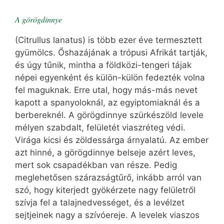
A görögdinnye
(Citrullus lanatus) is több ezer éve termesztett
gyümölcs. Őshazájának a trópusi Afrikát tartják,
és úgy tűnik, mintha a földközi-tengeri tájak
népei egyenként és külön-külön fedezték volna
fel maguknak. Erre utal, hogy más-más nevet
kapott a spanyoloknál, az egyiptomiaknál és a
berbereknél. A görögdinnye szürkészöld levele
mélyen szabdalt, felületét viaszréteg védi.
Virága kicsi és zöldessárga árnyalatú. Az ember
azt hinné, a görögdinnye belseje azért leves,
mert sok csapadékban van része. Pedig
meglehetősen szárazságtűrő, inkább arról van
szó, hogy kiterjedt gyökérzete nagy felületről
szívja fel a talajnedvességet, és a levélzet
sejtjeinek nagy a szívóereje. A levelek viaszos