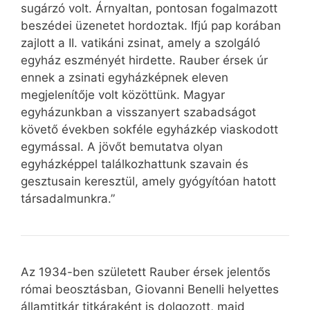
sugárzó volt. Árnyaltan, pontosan fogalmazott
beszédei üzenetet hordoztak. Ifjú pap korában
zajlott a II. vatikáni zsinat, amely a szolgáló
egyház eszményét hirdette. Rauber érsek úr
ennek a zsinati egyházképnek eleven
megjelenítője volt közöttünk. Magyar
egyházunkban a visszanyert szabadságot
követő években sokféle egyházkép viaskodott
egymással. A jövőt bemutatva olyan
egyházképpel találkozhattunk szavain és
gesztusain keresztül, amely gyógyítóan hatott
társadalmunkra.”
Az 1934-ben született Rauber érsek jelentős
római beosztásban, Giovanni Benelli helyettes
államtitkár titkáraként is dolgozott, majd