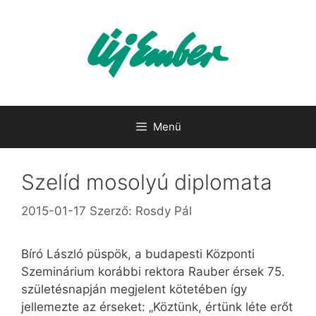
Kilépés
a
tartalomba
Menü
Szelíd mosolyú diplomata
2015-01-17
Szerző:
Rosdy Pál
Bíró László püspök, a budapesti Központi
Szeminárium korábbi rektora Rauber érsek 75.
születésnapján megjelent kötetében így
jellemezte az érseket: „Köztünk, értünk léte erőt