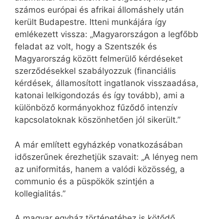
számos európai és afrikai állomáshely után
került Budapestre. Itteni munkájára így
emlékezett vissza: „Magyarországon a legfőbb
feladat az volt, hogy a Szentszék és
Magyarország között felmerülő kérdéseket
szerződésekkel szabályozzuk (financiális
kérdések, államosított ingatlanok visszaadása,
katonai lelkigondozás és így tovább), ami a
különböző kormányokhoz fűződő intenzív
kapcsolatoknak köszönhetően jól sikerült.”
A már említett egyházkép vonatkozásában
időszerűnek érezhetjük szavait: „A lényeg nem
az uniformitás, hanem a valódi közösség, a
communio és a püspökök szintjén a
kollegialitás.”
A magyar egyház történetéhez is kötődő