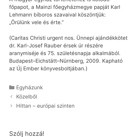
főpapot, a Mainzi főegyházmegye papját Karl
Lehmann bíboros szavaival köszöntjük:
„Örülünk vele és érte.”
(Caritas Christi urgent nos. Ünnepi ajándékkötet
dr. Karl-Josef Rauber érsek úr részére
aranymiséje és 75. születésnapja alkalmából.
Budapest–Eichstätt–Nürnberg, 2009. Kapható
az Új Ember könyvesboltjában.)
Kategória
Egyházunk
Közelből
Hittan – európai szinten
Szólj hozzá!