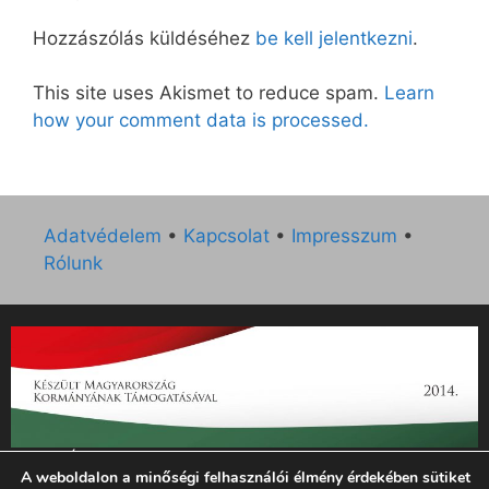
Hozzászólás küldéséhez
be kell jelentkezni
.
This site uses Akismet to reduce spam.
Learn
how your comment data is processed.
Adatvédelem
•
Kapcsolat
•
Impresszum
•
Rólunk
„Az Új Ember katolikus hetilap 2014. évi működésének
A weboldalon a minőségi felhasználói élmény érdekében sütiket
támogatását az EGYH-KCP-14-P-0121 sz. támogatási