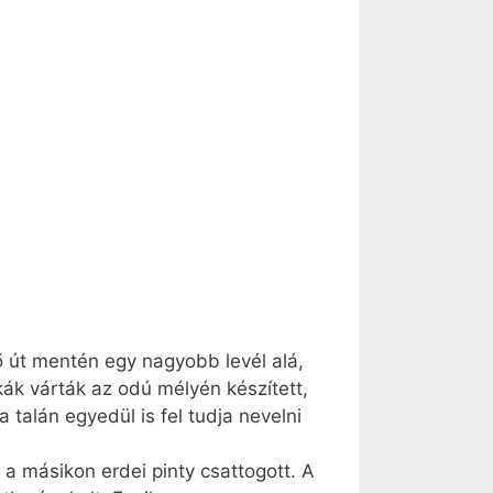
ő út mentén egy nagyobb levél alá,
kák várták az odú mélyén készített,
talán egyedül is fel tudja nevelni
, a másikon erdei pinty csattogott. A