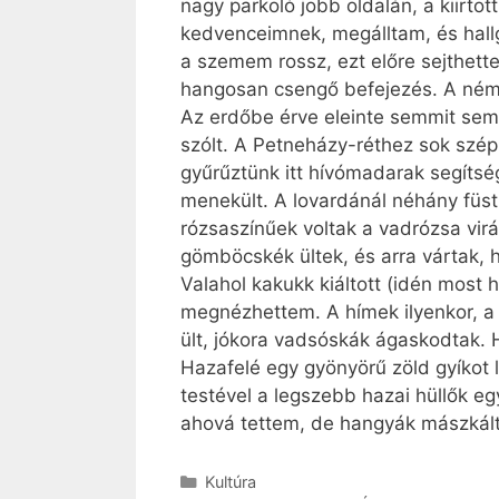
nagy parkoló jobb oldalán, a kiirto
kedvenceimnek, megálltam, és hallg
a szemem rossz, ezt előre sejthett
hangosan csengő befejezés. A ném
Az erdőbe érve eleinte semmit sem h
szólt. A Petneházy-réthez sok szép 
gyűrűztünk itt hívómadarak segítség
menekült. A lovardánál néhány füst
rózsaszínűek voltak a vadrózsa virág
gömböcskék ültek, és arra vártak, 
Valahol kakukk kiáltott (idén most 
megnézhettem. A hímek ilyenkor, a 
ült, jókora vadsóskák ágaskodtak.
Hazafelé egy gyönyörű zöld gyíkot 
testével a legszebb hazai hüllők e
ahová tettem, de hangyák mászkálta
Kategória
Kultúra