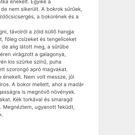
tka énekelt. Egyike a
de nem sikerült. A bokrok sűrűek,
ezdőcsicsergés, a bokorének és a
i, távolról a zöld küllő hangja
, főleg csízeket és tengeliceket
de alig látott meg, a sűrűbe
éren virágzott a galagonya,
yén kis szürke színű, puha
lett szorongó apró magvakat.
e énekelt. Nem volt messze, jól
ros. A bokor mellett, ahol a madár
agasságra is megnövő növények.
akat. Kék torkával és smaragd
ge. Megnéztem, ugyanott feküdt,
k.