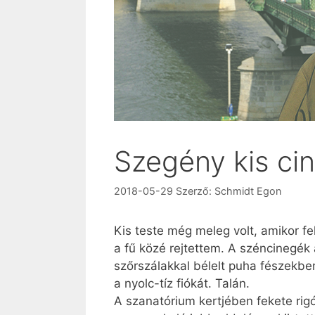
Szegény kis ci
2018-05-29
Szerző:
Schmidt Egon
Kis teste még meleg volt, amikor fe
a fű közé rejtettem. A széncinegék 
szőrszálakkal bélelt puha fészekben
a nyolc-tíz fiókát. Talán.
A szanatórium kertjében fekete rigó 