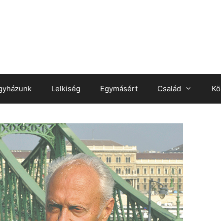
gyházunk
Lelkiség
Egymásért
Család
Kö