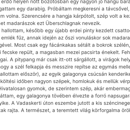
tt erdő helyén nőtt bozótosban egy nagyon jó hangú bará
attam egy darabig. Próbáltam megkeresni a távcsővel, 
em volna. Szerencsére a hangja kárpótolt, szép volt a k
et madarászok ezt Überschlagnak nevezik.
allottam, később egy újabb erdei pinty kezdett csattogn
emlék fűz, annak idején az őszi vonuláskor sok madarat
ével. Most csak egy fácánkakas sétált a bokrok szélén, 
i fecske repült, a magasban mezei pacsirta énekelt. Feh
ai. A pitypang már csak itt-ott sárgállott, a virágok hel
hogy a szél felkapja és messzire repítse az egymás mel
hallottam először), az egyik galagonya csúcsán kenderik
költési időben nagyon szépek, homlokuk és mellük vérpi
 Hivatalosan gyomok, de szerintem szép, akár emberm
láttam, egy galagonya tövében élvezte a forró napsugar
gyike. A Vadaskerti úton eszembe jutott a kis széncine
k rajta. A természet, a teremtett világ körforgalma örö