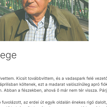
nege
lvettem. Kicsit továbbvittem, és a vadaspark felé vezet
áprilisban költenek, ezt a madarat valószínűleg apró fió
. Abban a fészekben, ahová ő már nem tér vissza. Párja 
fuvolázott, az erdei út egyik oldalán énekes rigó dalolt