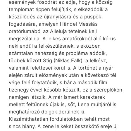
események fősodrát az adja, hogy a község
templomát éppen felújítják, s elkezdődik a
készülődés az újranyitásra és a püspök
fogadására, amelyen Händel Messiás
oratóriumából az Alleluja tételnek kell
megszólalnia. A lelkes amatőrökből álló kórus
nekilendül a felkészülésnek, s eközben
számtalan nehézség és probléma adódik,
többek között Stig (Niklas Falk), a lelkész,
valamint felettesei körül is. A történet a nyár
elején zárult előzmények után a következő tél
vége felé folytatódik, s bár a második film
tizenegy évvel később készült, ez a szereplőkön
nemigen látszik. A már ismert karakterek
mellett feltűnnek újak is, sőt, Lena múltjáról is
meghatározó dolgok derülnek ki.
Kiszámíthatatlan fordulatokban tehát most
sincs hiány. A zene lelkeket összekötő ereje új