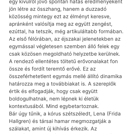
egy kívülről jövő spontán hatás eredményeként
jön létre az összhang, hanem a duzzadó
közösség mintegy ezt az élményt keresve,
apránként valósítja meg az együtt zengést,
ezúttal, ha tetszik, még artikuláltabb formában.
Az első félórában, az éjszakai jelenetekben az
egymással végletesen szemben álló felek egy
csak közösen megoldható helyzetbe kerülnek.
A rendező ellentétes töltetű erővonalakat fon
össze és fordít teremtő erővé. Ez az
összeférhetetlent egymás mellé állító dinamika
határozza meg a továbbiakat is. A szereplők
értik és elfogadják, hogy csak együtt
boldogulhatnak, nem lépnek ki életük
kontextusából. Mind egybetartoznak.
Bár úgy tűnik, a kórus szétszéledt, Lena (Frida
Hallgren) és társai hamar megmozgatják a
szálakat, amint új kihívás érkezik. Az