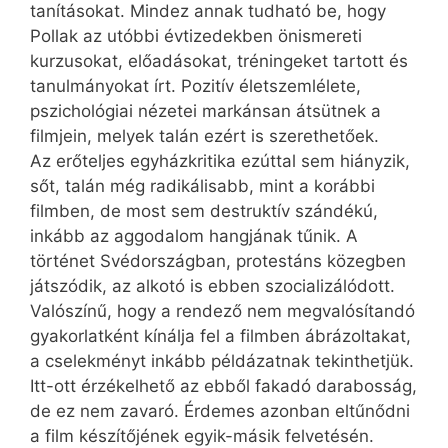
tanításokat. Mindez annak tudható be, hogy
Pollak az utóbbi évtizedekben önismereti
kurzusokat, előadásokat, tréningeket tartott és
tanulmányokat írt. Pozitív életszemlélete,
pszichológiai nézetei markánsan átsütnek a
filmjein, melyek talán ezért is szerethetőek.
Az erőteljes egyházkritika ezúttal sem hiányzik,
sőt, talán még radikálisabb, mint a korábbi
filmben, de most sem destruktív szándékú,
inkább az aggodalom hangjának tűnik. A
történet Svéd­országban, protestáns közegben
játszódik, az alkotó is ebben szocializálódott.
Valószínű, hogy a rendező nem megvalósítandó
gyakorlatként kínálja fel a filmben ábrázoltakat,
a cselekményt inkább példázatnak tekinthetjük.
Itt-ott érzékelhető az ebből fakadó darabosság,
de ez nem zavaró. Érdemes azonban eltűnődni
a film készítőjének egyik-másik felvetésén.