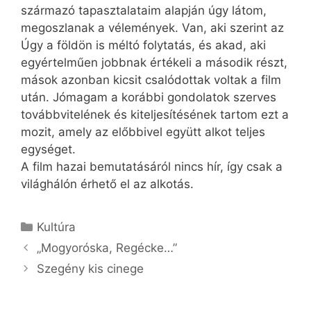
származó tapasztalataim alapján úgy látom,
megoszlanak a vélemények. Van, aki szerint az
Úgy a földön is méltó folytatás, és akad, aki
egyértelműen jobbnak értékeli a második részt,
mások azonban kicsit csalódottak voltak a film
után. Jómagam a korábbi gondolatok szerves
továbbvitelének és kiteljesítésének tartom ezt a
mozit, amely az előbbivel együtt alkot teljes
egységet.
A film hazai bemutatásáról nincs hír, így csak a
világhálón érhető el az alkotás.
Kategória
Kultúra
„Mogyoróska, Regécke…”
Szegény kis cinege