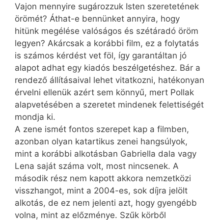
Vajon mennyire sugározzuk Isten szeretetének
örömét? Áthat-e bennünket annyira, hogy
hitünk megélése valóságos és szétáradó öröm
legyen? Akárcsak a korábbi film, ez a folytatás
is számos kérdést vet föl, így garantáltan jó
alapot adhat egy kiadós beszélgetéshez. Bár a
rendező állításaival lehet vitatkozni, hatékonyan
érvelni ellenük azért sem könnyű, mert Pollak
alapvetésében a szeretet mindenek felettiségét
mondja ki.
A zene ismét fontos szerepet kap a filmben,
azonban olyan katartikus zenei hangsúlyok,
mint a korábbi alkotásban Gabriella dala vagy
Lena saját száma volt, most nincsenek. A
második rész nem kapott akkora nemzetközi
visszhangot, mint a 2004-es, sok díjra jelölt
alkotás, de ez nem jelenti azt, hogy gyengébb
volna, mint az előzménye. Szűk körből