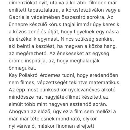
dimenziókat nyit, utalva a korábbi filmben már
említett tapasztalatra, a kórusfesztiválon vagy a
Gabriella védelmében összezáró sorokra. Az
ünnepre készülő kórus tagjai immár úgy keresik
a közös zenélés útját, hogy figyelnek egymásra
és érzékelik egymást. Nincs szükség senkire,
aki beinti a kezdést, ha megvan a közös hang,
az megérezhető. Az énekeseket az egység
öröme inspirálja, az, hogy meghaladják
önmagukat.
Kay Pollakról érdemes tudni, hogy eredendően
nem filmes, végzettségét tekintve matematikus.
Az épp most pünkösdkor nyolcvanéves alkotó
mindössze hat nagyjátékfilmet készített az
elmúlt több mint negyven esztendő során.
Ahogyan az előző, úgy ez a film sem mellőzi a
már-már tételesnek mondható, olykor
nyilvánvaló, máskor finoman elrejtett