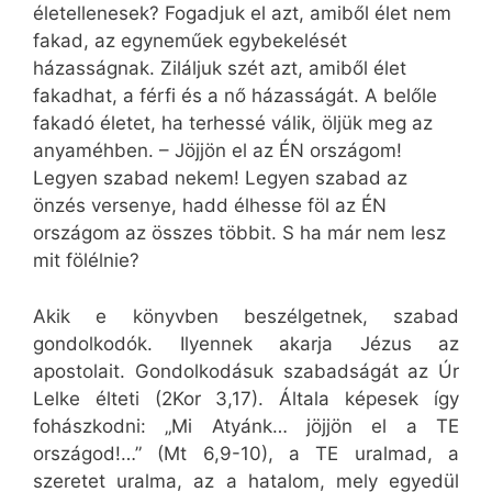
életellenesek? Fogadjuk el azt, amiből élet nem
fakad, az egyneműek egybekelését
házasságnak. Ziláljuk szét azt, amiből élet
fakadhat, a férfi és a nő házasságát. A belőle
fakadó életet, ha terhessé válik, öljük meg az
anyaméhben. – Jöjjön el az ÉN országom!
Legyen szabad nekem! Legyen szabad az
önzés versenye, hadd élhesse föl az ÉN
országom az összes többit. S ha már nem lesz
mit fölélnie?
Akik e könyvben beszélgetnek, szabad
gondolkodók. Ilyennek akarja Jézus az
apostolait. Gondolkodásuk szabadságát az Úr
Lelke élteti (2Kor 3,17). Általa képesek így
fohászkodni: „Mi Atyánk… jöjjön el a TE
országod!…” (Mt 6,9-10), a TE uralmad, a
szeretet uralma, az a hatalom, mely egyedül