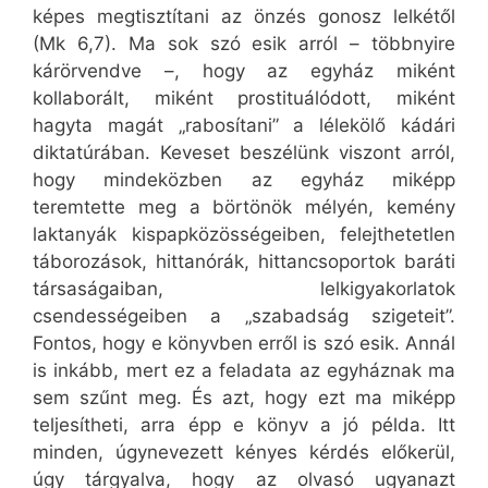
képes megtisztítani az önzés gonosz lelkétől
(Mk 6,7). Ma sok szó esik arról – többnyire
kárörvendve –, hogy az egyház miként
kollaborált, miként prostituálódott, miként
hagyta magát „rabosítani” a lélekölő kádári
diktatúrában. Keveset beszélünk viszont arról,
hogy mindeközben az egyház miképp
teremtette meg a börtönök mélyén, kemény
laktanyák kispapközösségeiben, felejthetetlen
táborozások, hittanórák, hittancsoportok baráti
társaságaiban, lelkigyakorlatok
csendességeiben a „szabadság szigeteit”.
Fontos, hogy e könyvben erről is szó esik. Annál
is inkább, mert ez a feladata az egyháznak ma
sem szűnt meg. És azt, hogy ezt ma miképp
teljesítheti, arra épp e könyv a jó példa. Itt
minden, úgynevezett kényes kérdés előkerül,
úgy tárgyalva, hogy az olvasó ugyanazt