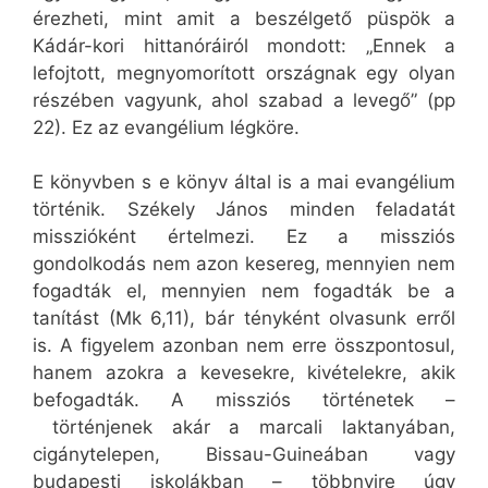
érezheti, mint amit a beszélgető püspök a
Kádár-kori hittanóráiról mondott: „Ennek a
lefojtott, megnyomorított országnak egy olyan
részében vagyunk, ahol szabad a levegő” (pp
22). Ez az evangélium légköre.
E könyvben s e könyv által is a mai evangélium
történik. Székely János minden feladatát
misszióként értelmezi. Ez a missziós
gondolkodás nem azon kesereg, mennyien nem
fogadták el, mennyien nem fogadták be a
tanítást (Mk 6,11), bár tényként olvasunk erről
is. A figyelem azonban nem erre összpontosul,
hanem azokra a kevesekre, kivételekre, akik
befogadták. A missziós történetek –
történjenek akár a marcali laktanyában,
cigánytelepen, Bissau-Guineában vagy
budapesti iskolákban – többnyire úgy