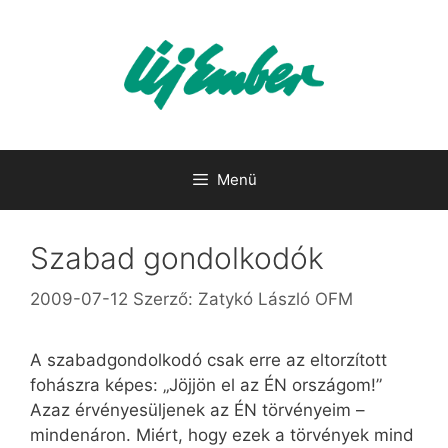
Kilépés
a
tartalomba
Menü
Szabad gondolkodók
2009-07-12
Szerző:
Zatykó László OFM
A szabadgondolkodó csak erre az eltorzított
fohászra képes: „Jöjjön el az ÉN országom!”
Azaz érvényesüljenek az ÉN törvényeim –
mindenáron. Miért, hogy ezek a törvények mind