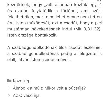
kezdődnek, hogy „volt azonban köztük egy…”,
és ezután folytatódik a történet, ami azért
felejthetetlen, mert nem lehet benne nem tetten
érni Isten működését, azt a csodát, hogy a pici
mustármag növekedésnek indul (Mk 3,31-32),
Isten országa bontakozik.
A szabadgondolkodónak tilos csodát észlelnie,
a szabad gondolkodónak pedig a lélegzete is
eláll, látván Isten csodás műveit.
Kategória
Közelkép
Álmodik a múlt: Mikor volt a búcsúja?
Az Olvasó írja