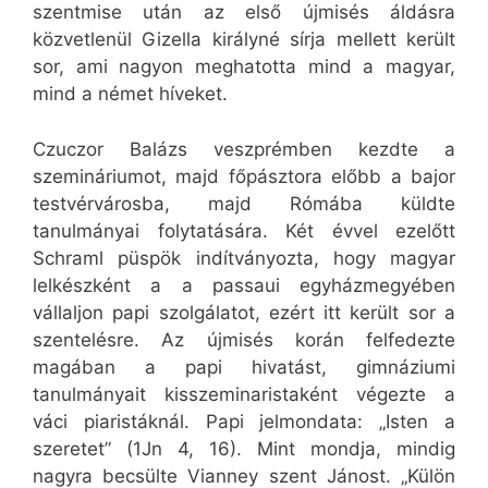
szentmise után az első újmisés áldásra
közvetlenül Gizella királyné sírja mellett került
sor, ami nagyon meghatotta mind a magyar,
mind a német híveket.
Czuczor Balázs veszprémben kezdte a
szemináriumot, majd főpásztora előbb a bajor
testvérvárosba, majd Rómába küldte
tanulmányai folytatására. Két évvel ezelőtt
Schraml püspök indítványozta, hogy magyar
lelkészként a a passaui egyházmegyében
vállaljon papi szolgálatot, ezért itt került sor a
szentelésre. Az újmisés korán felfedezte
magában a papi hivatást, gimnáziumi
tanulmányait kisszeminaristaként végezte a
váci piaristáknál. Papi jelmondata: „Isten a
szeretet” (1Jn 4, 16). Mint mondja, mindig
nagyra becsülte Vianney szent Jánost. „Külön