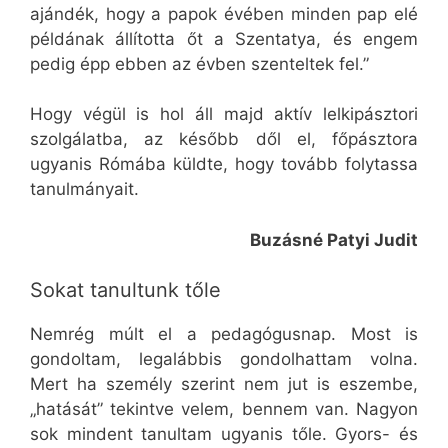
ajándék, hogy a papok évében minden pap elé
példának állította őt a Szentatya, és engem
pedig épp ebben az évben szenteltek fel.”
Hogy végül is hol áll majd aktív lelkipásztori
szolgálatba, az később dől el, főpásztora
ugyanis Rómába küldte, hogy tovább folytassa
tanulmányait.
Buzásné Patyi Judit
Sokat tanultunk tőle
Nemrég múlt el a pedagógusnap. Most is
gondoltam, legalábbis gondolhattam volna.
Mert ha személy szerint nem jut is eszembe,
„hatását” tekintve velem, bennem van. Nagyon
sok mindent tanultam ugyanis tőle. Gyors- és