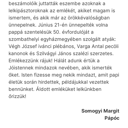
beszámolóik juttatták eszembe azoknak a
lelkipásztoroknak az emlékét, akiket magam is
ismertem, és akik már az örökkévalóságban
ünnepelnek. Június 21-én ünnepelték volna
pappá szentelésük 50. évfordulóját a
szombathelyi egyházmegyében szolgált atyák:
Végh József ivánci plébános, Varga Antal pecöli
kanonok és Szilvágyi János szalézi szerzetes.
Emlékezzünk rájuk! Hálát adunk értük a
Jóistennek mindazok nevében, akik ismerték
őket. Isten fizesse meg nekik mindazt, amit papi
életük során hirdettek, példájukkal vezettek
bennünket. Áldott emléküket lelkünkben
őrizzük!
Somogyi Margit
Pápóc