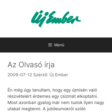
Kilépés
a
tartalomba
Menü
Az Olvasó írja
2009-07-12
Szerző:
Új Ember
Én még úgy tanultam, hogy egy újmisén való
részvételért érdemes egy csizmát elkoptatni.
Most azonban gyalog már nem tudok ilyen nagy
utakat megtenni. A jubileumokról szóló