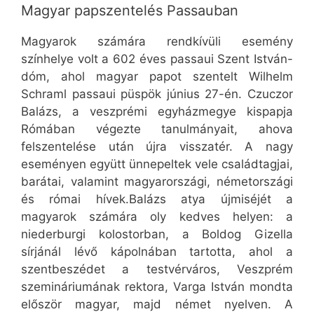
Magyar papszentelés Passauban
Magyarok számára rendkívüli esemény
színhelye volt a 602 éves passaui Szent István-
dóm, ahol magyar papot szentelt Wilhelm
Schraml passaui püspök június 27-én. Czuczor
Balázs, a veszprémi egyházmegye kispapja
Rómában végezte tanulmányait, ahova
felszentelése után újra visszatér. A nagy
eseményen együtt ünnepeltek vele családtagjai,
barátai, valamint magyarországi, németországi
és római hívek.Balázs atya újmiséjét a
magyarok számára oly kedves helyen: a
niederburgi kolostorban, a Boldog Gizella
sírjánál lévő kápolnában tartotta, ahol a
szentbeszédet a testvérváros, Veszprém
szemináriumának rektora, Varga István mondta
először magyar, majd német nyelven. A