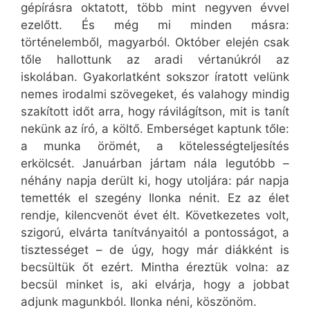
gépírásra oktatott, több mint negyven évvel
ezelőtt. És még mi minden másra:
történelemből, magyarból. Október elején csak
tőle hallottunk az aradi vértanúkról az
iskolában. Gyakorlatként sokszor íratott velünk
nemes irodalmi szövegeket, és valahogy mindig
szakított időt arra, hogy rávilágítson, mit is tanít
nekünk az író, a költő. Emberséget kaptunk tőle:
a munka örömét, a kötelességteljesítés
erkölcsét. Januárban jártam nála legutóbb –
néhány napja derült ki, hogy utoljára: pár napja
temették el szegény Ilonka nénit. Ez az élet
rendje, kilencvenöt évet élt. Következetes volt,
szigorú, elvárta tanítványaitól a pontosságot, a
tisztességet – de úgy, hogy már diákként is
becsültük őt ezért. Mintha éreztük volna: az
becsül minket is, aki elvárja, hogy a jobbat
adjunk magunkból. Ilonka néni, köszönöm.