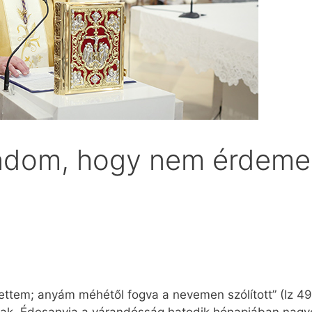
dom, hogy nem érdeme
lettem; anyám méhétől fogva a nevemen szólított” (Iz 49