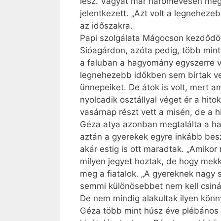
lesz. Vágyát már háromévesen megf
jelentkezett. „Azt volt a legneheze
az időszakra.
Papi szolgálata Mágocson kezdődött
Sióagárdon, azóta pedig, több mint
a faluban a hagyomány egyszerre v
legnehezebb időkben sem bírtak ve
ünnepeiket. De átok is volt, mert a
nyolcadik osztállyal véget ér a hit
vasárnap részt vett a misén, de a 
Géza atya azonban megtalálta a ha
aztán a gyerekek egyre inkább besz
akár estig is ott maradtak. „Amiko
milyen jegyet hoztak, de hogy mekk
meg a fiatalok. „A gyereknek nagy 
semmi különösebbet nem kell csináln
De nem mindig alakultak ilyen könny
Géza több mint húsz éve plébános 