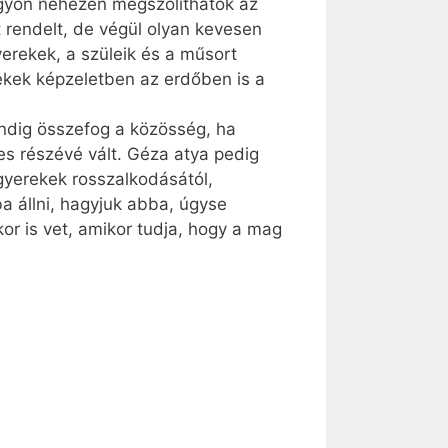
agyon nehezen megszólíthatók az
 rendelt, de végül olyan kevesen
erekek, a szüleik és a műsort
ekek képzeletben az erdőben is a
ndig összefog a közösség, ha
es részévé vált. Géza atya pedig
 gyerekek rosszalkodásától,
a állni, hagyjuk abba, úgyse
or is vet, amikor tudja, hogy a mag