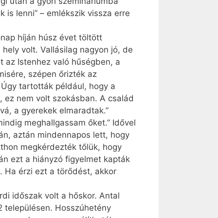
gi után a győri szemináriumba
 is lenni” – emlékszik vissza erre
ap híján húsz évet töltött
ely volt. Vallásilag nagyon jó, de
 az Istenhez való hűségben, a
isére, szépen őrizték az
 Úgy tartották például, hogy a
s, ez nem volt szokásban. A család
óvá, a gyerekek elmaradtak.”
indig meghallgassam őket.” Idővel
án, aztán mindennapos lett, hogy
Otthon megkérdezték tőlük, hogy
án ezt a hiányzó figyelmet kapták
 Ha érzi ezt a törődést, akkor
di időszak volt a hőskor. Antal
2 településen. Hosszúhetény