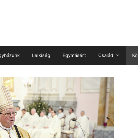
gyházunk
Lelkiség
Egymásért
Család
Kö