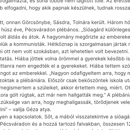
ogalmazta, és soha többé nem tágított tőle. Az érettsé
bb elfogadni, hogy akik papnak készülnek, tudnak rosszak
, onnan Görcsönybe, Sásdra, Tolnára került. Három hón
 húsz éve, Pécsváradon plébános. „Sióagárd különleges h
olt áldás és átok. A hagyomány megőrizte az embereket
lük a kommunisták. Hétköznap is szorgalmasan jártak m
mi ott nem volt szokásban, azt lehetetlen volt bevezetni.
oktatás. Hiába jöttek volna örömmel a gyerekek később i
hittanra nem engedték el a gyerekeket. Hiába tettem sz
ngot az emberekkel. „Nagyon odafigyeltem arra, hogy m
oktak a plébániára. Először csak beköszöntek iskola ut
r megismertem a szüleiket, akkor értettem meg, miért. 
ora gólt rúgtak, azt már nem hallgatták meg.” A plébáni
szüksége van arra, hogy meghallgassák, törődjenek vele.
i” – vallja Géza atya.
en a kapcsolatok. Sőt, a mából visszatekintve a sióagár
Pécsváradon és a hozzá tartozó falvakban, összesen 1