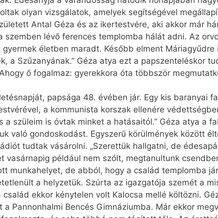
ak. Édesanyja a várandósság hatodik hónapjában nagyon
tak olyan vizsgálatok, amelyek segítségével megállapíth
ületett Antal Géza és az ikertestvére, aki akkor már há
szemben lévő ferences templomba hálát adni. Az orvo
k gyermek életben maradt. Később elment Máriagyűdre 
nek, a Szűzanyának.” Géza atya ezt a papszenteléskor t
. Ahogy ő fogalmaz: gyerekkora óta többször megmutatko
etésnapját, papsága 48. évében jár. Egy kis baranyai fa
t testvérével, a kommunista korszak ellenére védettség
 a szüleim is óvtak minket a hatásaitól.” Géza atya a fal
óluk való gondoskodást. Egyszerű körülmények között élt
diót tudtak vásárolni. „Szerettük hallgatni, de édesapám
ét vasárnapig például nem szólt, megtanultunk csendben
tt munkahelyet, de abból, hogy a család templomba jár,
tetlenült a helyzetük. Szúrta az igazgatója szemét a mi
család ekkor kénytelen volt Kalocsa mellé költözni. Géza
utott a Pannonhalmi Bencés Gimnáziumba. Már ekkor meg