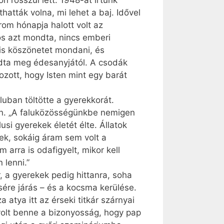
 rosszul lett. 1948-at írtunk
atták volna, mi lehet a baj. Idővel
rom hónapja halott volt az
s azt mondta, nincs emberi
is köszönetet mondani, és
udta meg édesanyjától. A csodák
zott, hogy Isten mint egy barát
luban töltötte a gyerekkorát.
ben. „A faluközösségünkbe nemigen
usi gyerekek életét élte. Állatok
ek, sokáig áram sem volt a
 arra is odafigyelt, mikor kell
 lenni.”
 a gyerekek pedig hittanra, soha
sére járás – és a kocsma kerülése.
 atya itt az érseki titkár szárnyai
volt benne a bizonyosság, hogy pap