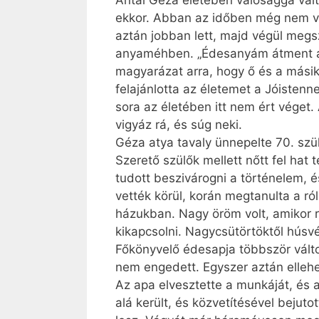
Antal Géza életében valósággá vált
ekkor. Abban az időben még nem vol
aztán jobban lett, majd végül megsz
anyaméhben. „Édesanyám átment a 
magyarázat arra, hogy ő és a mási
felajánlotta az életemet a Jóisten
sora az életében itt nem ért véget
vigyáz rá, és súg neki.
Géza atya tavaly ünnepelte 70. szül
Szerető szülők mellett nőtt fel ha
tudott beszivárogni a történelem, és
vették körül, korán megtanulta a r
házukban. Nagy öröm volt, amikor rá
kikapcsolni. Nagycsütörtöktől húsv
Főkönyvelő édesapja többször válto
nem engedett. Egyszer aztán ellehe
Az apa elvesztette a munkáját, és a 
alá került, és közvetítésével bej