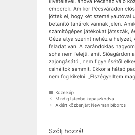
kivételével, ahova Pécshez való kö
emberek. Amikor Pécsváradon előszö
jöttek el, hogy két személyautóval
betanító tanárok vannak jelen. Ami
számítógépes játékokat játsszák, é
Géza atya szerint nehéz a helyzet
feladat van. A zarándoklás hagyomá
soha nem felejti, amit Sióagárdon a
zajongásától, nem figyelésétől elk
csináltok semmit. Ekkor a hátsó pa
nem fog kikelni. „Elszégyelltem 
Kategória
Közelkép
Mindig Istenbe kapaszkodva
Akiért közbenjárt Newman bíboros
Szólj hozzá!