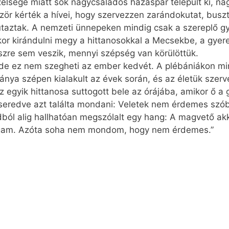
zelsége miatt sok nagycsaládos házaspár települt ki, n
r kérték a hívei, hogy szervezzen zarándokutat, buszt
 utaztak. A nemzeti ünnepeken mindig csak a szereplő gy
kor kirándulni megy a hittanosokkal a Mecsekbe, a gyer
szre sem veszik, mennyi szépség van körülöttük.
, de ez nem szegheti az ember kedvét. A plébániákon mi
nya szépen kialakult az évek során, és az életük szerv
z egyik hittanosa suttogott bele az órájába, amikor ő a
eseredve azt találta mondani: Veletek nem érdemes szób
dból alig hallhatóan megszólalt egy hang: A magvető akk
magam. Azóta soha nem mondom, hogy nem érdemes.”