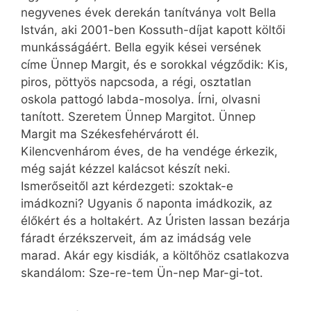
negyvenes évek derekán tanítványa volt Bella
István, aki 2001-ben Kossuth-díjat kapott költői
munkásságáért. Bella egyik kései versének
címe Ünnep Margit, és e sorokkal végződik: Kis,
piros, pöttyös napcsoda, a régi, osztatlan
oskola pattogó labda-mosolya. Írni, olvasni
tanított. Szeretem Ünnep Margitot. Ünnep
Margit ma Székesfehérvárott él.
Kilencvenhárom éves, de ha vendége érkezik,
még saját kézzel kalácsot készít neki.
Ismerőseitől azt kérdezgeti: szoktak-e
imádkozni? Ugyanis ő naponta imádkozik, az
élőkért és a holtakért. Az Úristen lassan bezárja
fáradt érzékszerveit, ám az imádság vele
marad. Akár egy kisdiák, a költőhöz csatlakozva
skandálom: Sze-re-tem Ün-nep Mar-gi-tot.