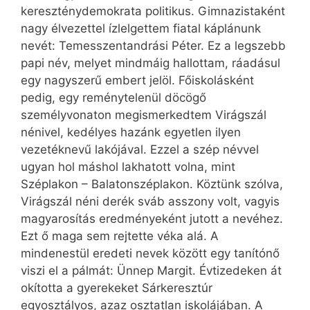
kereszténydemokrata politikus. Gimnazistaként
nagy élvezettel ízlelgettem fiatal káplánunk
nevét: Temesszentandrási Péter. Ez a legszebb
papi név, melyet mindmáig hallottam, ráadásul
egy nagyszerű embert jelöl. Főiskolásként
pedig, egy reménytelenül döcögő
személyvonaton megismerkedtem Virágszál
nénivel, kedélyes hazánk egyetlen ilyen
vezetéknevű lakójával. Ezzel a szép névvel
ugyan hol máshol lakhatott volna, mint
Széplakon – Balatonszéplakon. Köztünk szólva,
Virágszál néni derék sváb asszony volt, vagyis
magyarosítás eredményeként jutott a nevéhez.
Ezt ő maga sem rejtette véka alá. A
mindenestül eredeti nevek között egy tanítónő
viszi el a pálmát: Ünnep Margit. Évtizedeken át
okította a gyerekeket Sárkeresztúr
egyosztályos, azaz osztatlan iskolájában. A