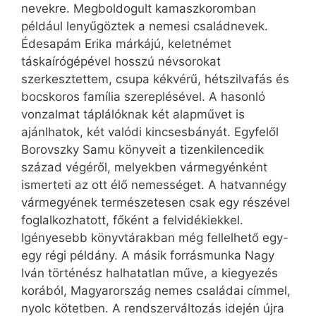
nevekre. Megboldogult kamaszkoromban
például lenyűgöztek a nemesi családnevek.
Édesapám Erika márkájú, keletnémet
táskaírógépével hosszú névsorokat
szerkesztettem, csupa kékvérű, hétszilvafás és
bocskoros família szereplésével. A hasonló
vonzalmat táplálóknak két alapművet is
ajánlhatok, két valódi kincsesbányát. Egyfelől
Borovszky Samu könyveit a tizenkilencedik
század végéről, melyekben vármegyénként
ismerteti az ott élő nemességet. A hatvannégy
vármegyének természetesen csak egy részével
foglalkozhatott, főként a felvidékiekkel.
Igényesebb könyvtárakban még fellelhető egy-
egy régi példány. A másik forrásmunka Nagy
Iván történész halhatatlan műve, a kiegyezés
korából, Magyarország nemes családai címmel,
nyolc kötetben. A rendszerváltozás idején újra