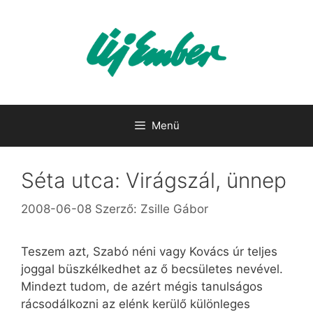
Kilépés
a
tartalomba
Menü
Séta utca: Virágszál, ünnep
2008-06-08
Szerző:
Zsille Gábor
Teszem azt, Szabó néni vagy Kovács úr teljes
joggal büszkélkedhet az ő becsületes nevével.
Mindezt tudom, de azért mégis tanulságos
rácsodálkozni az elénk kerülő különleges