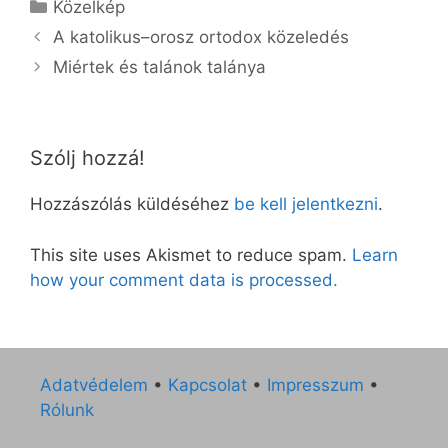
Kategória
Közelkép
A katolikus–orosz ortodox közeledés
Miértek és talánok talánya
Szólj hozzá!
Hozzászólás küldéséhez
be kell jelentkezni
.
This site uses Akismet to reduce spam.
Learn
how your comment data is processed.
Adatvédelem
•
Kapcsolat
•
Impresszum
•
Rólunk