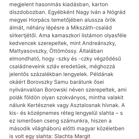
megjelent hasonmás kiadásban, karton
díszdobozban. Egyébként Nagy Iván a Nógrád
megyei Horpács temetőjében alussza örök
álmát, néhány lépésre a Mikszáth-család
sírkertjétől. Ama kamaszkori listámon olyasféle
kedvencek szerepeltek, mint Andreánszky,
Mattyasovszky, Öttömössy. Általában
elmondható, hogy -szky és -czky végződésű
családneveink szláv eredetűek, méghozzá
jelentős százalékban lengyelek. Példának
okáért Borovszky Samu barátunk ősei
nyilvánvalóan Borowski néven szerepeltek, ami
polák földön olyan szokványos, mintha valakit
nálunk Kertésznek vagy Asztalosnak hívnak. A
kis- és középnemes réteg lengyelül slahta – s
ez ismerősen cseng számunkra, hiszen a
második világháború előtti magyar közéletben
is volt egy slahta: Slachta Margit