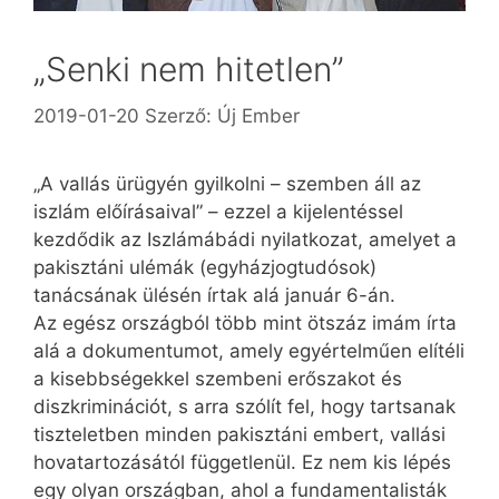
„Senki nem hitetlen”
2019-01-20
Szerző:
Új Ember
„A vallás ürügyén gyilkolni – szemben áll az
iszlám előírásaival” – ezzel a kijelentéssel
kezdődik az Iszlámábádi nyilatkozat, amelyet a
pakisztáni ulémák (egyházjogtudósok)
tanácsának ülésén írtak alá január 6-án.
Az egész országból több mint ötszáz imám írta
alá a dokumentumot, amely egyértelműen elítéli
a kisebbségekkel szembeni erőszakot és
diszkriminációt, s arra szólít fel, hogy tartsanak
tiszteletben minden pakisztáni embert, vallási
hovatartozásától függetlenül. Ez nem kis lépés
egy olyan országban, ahol a fundamentalisták