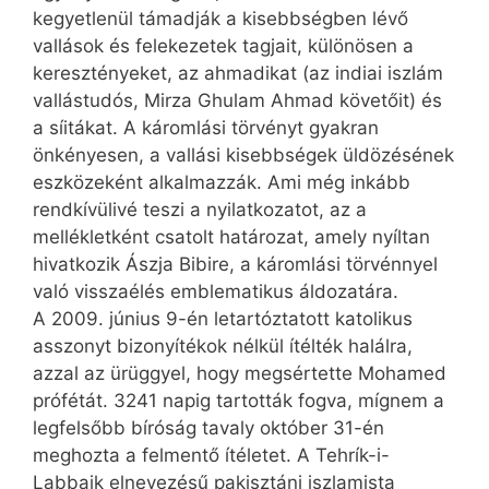
kegyetlenül támadják a kisebbségben lévő
vallások és felekezetek tagjait, különösen a
keresztényeket, az ahmadikat (az indiai iszlám
vallástudós, Mirza Ghulam Ahmad követőit) és
a síitákat. A káromlási törvényt gyakran
önkényesen, a vallási kisebbségek üldözésének
eszközeként alkalmazzák. Ami még inkább
rendkívülivé teszi a nyilatkozatot, az a
mellékletként csatolt határozat, amely nyíltan
hivatkozik Ászja Bibire, a káromlási törvénnyel
való visszaélés emblematikus áldozatára.
A 2009. június 9-én letartóztatott katolikus
asszonyt bizonyítékok nélkül ítélték halálra,
azzal az ürüggyel, hogy megsértette Mohamed
prófétát. 3241 napig tartották fogva, mígnem a
legfelsőbb bíróság tavaly október 31-én
meghozta a felmentő ítéletet. A Tehrík-i-
Labbaik elnevezésű pakisztáni iszlamista