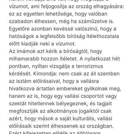
vízumot, ami feljogosítja az ország elhagyására:
ez az egyetlen lehetősége, hogy valóban
szabadon élhessen, még ha száműzetve is.
Egyelőre azonban kevéssé valószínű, hogy a
hatóságok a legfelsőbb bíróság ítélethozatala
előtt kiadják neki a vízumot.
Az imámok azt kérik a bíróságtól, hogy
mihamarabb hozzon ítéletet. A nyilatkozat hét
pontban, nyíltan vizsgálja a terrorizmus
kérdését. Kimondja: nem csak az áll szemben
az iszlám előírásaival, hogy a vallásra
hivatkozva ártatlan embereket gyilkolnak meg,
hanem az is, hogy egy vallási csoportot vagy
szektát hitetlennek bélyegeznek, és tagjait
megfosztják az alkotmányos jogaiktól csak
azért, hogy mások a saját kulturális, vallási
előírásaik szerint élhessenek az országban.
Ezért kifejezetten elítélik az állítólagos