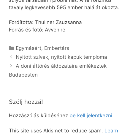
tavaly legkevesebb 595 ember halálát okozta.
Fordította: Thullner Zsuzsanna
Forrás és fotó: Avvenire
Kategória
Egymásért
,
Embertárs
Nyitott szívek, nyitott kapuk temploma
A doni áttörés áldozataira emlékeztek
Budapesten
Szólj hozzá!
Hozzászólás küldéséhez
be kell jelentkezni
.
This site uses Akismet to reduce spam.
Learn