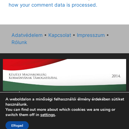
how your comment data is processed.
Adatvédelem
•
Kapcsolat
•
Impresszum
•
Rólunk
„Az Új Ember katolikus hetilap 2014. évi működésének
A weboldalon a minőségi felhasználói élmény érdekében sütiket
támogatását az EGYH-KCP-14-P-0121 sz. támogatási
használunk.
szerződés keretében 3 000 000 Ft összegben támogatta az
You can find out more about which cookies we are using or
Emberi Erőforrások Minisztériuma.”
switch them off in
settings
.
© 2026 Magyar Kurír - Új Ember
• Készült
GeneratePress
Elfogad