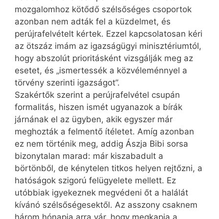
mozgalomhoz kötődő szélsőséges csoportok
azonban nem adták fel a küzdelmet, és
perújrafelvételt kértek. Ezzel kapcsolatosan kéri
az ötszáz imám az igazságügyi minisztériumtól,
hogy abszolút prioritásként vizsgálják meg az
esetet, és „ismertessék a közvéleménnyel a
törvény szerinti igazságot”.
Szakértők szerint a perújrafelvétel csupán
formalitás, hiszen ismét ugyanazok a bírák
járnának el az ügyben, akik egyszer már
meghozták a felmentő ítéletet. Amíg azonban
ez nem történik meg, addig Ászja Bibi sorsa
bizonytalan marad: már kiszabadult a
börtönből, de kénytelen titkos helyen rejtőzni, a
hatóságok szigorú felügyelete mellett. Ez
utóbbiak igyekeznek megvédeni őt a halálát
kívánó szélsőségesektől. Az asszony csaknem
három hónapja arra vár, hogy megkapja a