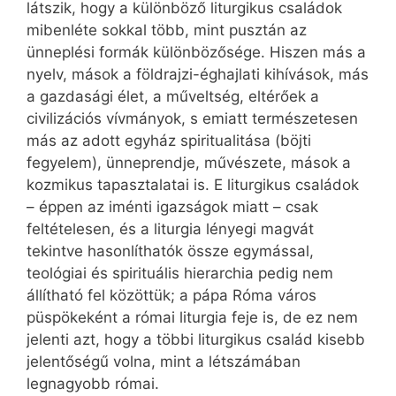
látszik, hogy a különböző liturgikus családok
mibenléte sokkal több, mint pusztán az
ünneplési formák különbözősége. Hiszen más a
nyelv, mások a földrajzi-éghajlati kihívások, más
a gazdasági élet, a műveltség, eltérőek a
civilizációs vívmányok, s emiatt természetesen
más az adott egyház spiritualitása (böjti
fegyelem), ünneprendje, művészete, mások a
kozmikus tapasztalatai is. E liturgikus családok
– éppen az iménti igazságok miatt – csak
feltételesen, és a liturgia lényegi magvát
tekintve hasonlíthatók össze egymással,
teológiai és spirituális hierarchia pedig nem
állítható fel közöttük; a pápa Róma város
püspökeként a római liturgia feje is, de ez nem
jelenti azt, hogy a többi liturgikus család kisebb
jelentőségű volna, mint a létszámában
legnagyobb római.