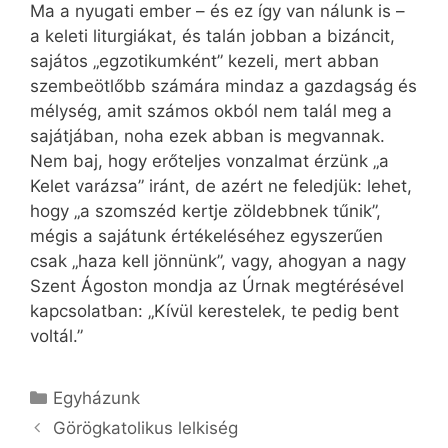
Ma a nyugati ember – és ez így van nálunk is –
a keleti liturgiákat, és talán jobban a bizáncit,
sajátos „egzotikumként” kezeli, mert abban
szembeötlőbb számára mindaz a gazdagság és
mélység, amit számos okból nem talál meg a
sajátjában, noha ezek abban is megvannak.
Nem baj, hogy erőteljes vonzalmat érzünk „a
Kelet varázsa” iránt, de azért ne feledjük: lehet,
hogy „a szomszéd kertje zöldebbnek tűnik”,
mégis a sajátunk értékeléséhez egyszerűen
csak „haza kell jönnünk”, vagy, ahogyan a nagy
Szent Ágoston mondja az Úrnak megtérésével
kapcsolatban: „Kívül kerestelek, te pedig bent
voltál.”
Kategória
Egyházunk
Görögkatolikus lelkiség