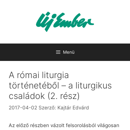
Kilépés
a
tartalomba
Menü
A római liturgia
történetéből – a liturgikus
családok (2. rész)
2017-04-02
Szerző:
Kajtár Edvárd
Az előző részben vázolt felsorolásból világosan