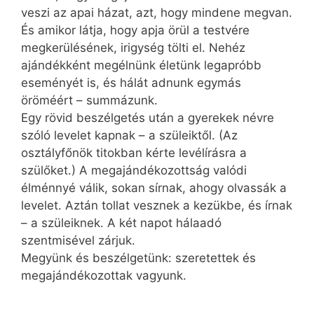
veszi az apai házat, azt, hogy mindene megvan.
És amikor látja, hogy apja örül a testvére
megkerülésének, irigység tölti el. Nehéz
ajándékként megélnünk életünk legapróbb
eseményét is, és hálát adnunk egymás
öröméért – summázunk.
Egy rövid beszélgetés után a gyerekek névre
szóló levelet kapnak – a szüleiktől. (Az
osztályfőnök titokban kérte levélírásra a
szülőket.) A megajándékozottság valódi
élménnyé válik, sokan sírnak, ahogy olvassák a
levelet. Aztán tollat vesznek a kezükbe, és írnak
– a szüleiknek. A két napot hálaadó
szentmisével zárjuk.
Megyünk és beszélgetünk: szeretettek és
megajándékozottak vagyunk.