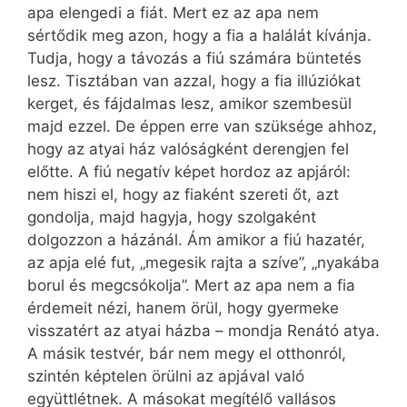
apa elengedi a fiát. Mert ez az apa nem
sértődik meg azon, hogy a fia a halálát kívánja.
Tudja, hogy a távozás a fiú számára büntetés
lesz. Tisztában van azzal, hogy a fia illúziókat
kerget, és fájdalmas lesz, amikor szembesül
majd ezzel. De éppen erre van szüksége ahhoz,
hogy az atyai ház valóságként derengjen fel
előtte. A fiú negatív képet hordoz az apjáról:
nem hiszi el, hogy az fiaként szereti őt, azt
gondolja, majd hagyja, hogy szolgaként
dolgozzon a házánál. Ám amikor a fiú hazatér,
az apja elé fut, „megesik rajta a szíve”, „nyakába
borul és megcsókolja”. Mert az apa nem a fia
érdemeit nézi, hanem örül, hogy gyermeke
visszatért az atyai házba – mondja Renátó atya.
A másik testvér, bár nem megy el otthonról,
szintén képtelen örülni az apjával való
együttlétnek. A másokat megítélő vallásos