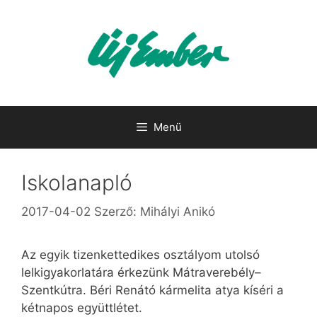
Kilépés
a
tartalomba
Menü
Iskolanapló
2017-04-02
Szerző:
Mihályi Anikó
Az egyik tizenkettedikes osztályom utolsó
lelkigyakorlatára érkezünk Mátraverebély–
Szentkútra. Béri Renátó kármelita atya kíséri a
két­napos együttlétet.