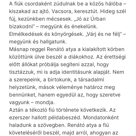
A fiúk csordaként zúdulnak be a közös hálóba –
kiszakad az ajtó. Vacsora, keresztút. Hideg szél
fúj, kezünkben mécsesek. „Jó az Úrban
bizakodni” – megyünk és énekelünk.
Elmélkedések és könyörgések. „Várj és ne félj” –
megyünk és hallgatunk.
Másnap reggel Renátó atya a kialakított körben
közöttünk ülve beszél a diákokhoz. Az érettségi
előtt állókat próbálja segíteni azzal, hogy
tisztázzuk, mi is adja identitásunk alapját. Nem
a szerepeink, a birtokunk, a társadalmi
helyzetünk, mások véleménye határoz meg
bennünket, hanem egyedül az, hogy szeretve
vagyunk – mondja.
Aztán a tékozló fiú története következik. Az
ezerszer hallott példabeszéd. Mondatonként
haladunk a szövegben. Renátó atya a fiú
követeléséről beszél, majd arról, ahogyan az