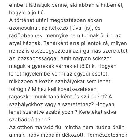
embert láthatjuk benne, aki abban a hitben él,
hogy ő a jó fiú.
A történet utáni megosztásban sokan
azonosulnak az ítélkező fiúval (is), és
rádöbbennek, mennyire nem tudnak örülni az
atyai háznak. Tanárként arra pillantok rá, milyen
nehéz is összeegyeztetni az irgalmas szeretetet
az igazságossággal, amit nagyon sokszor
maguk a gyerekek várnak el tőlünk. Hogyan
lehet figyelembe venni az egyedi esetet,
miközben a közös szabályokat sem lehet
fölrúgni? Mihez kell következetesen
ragaszkodnunk tanárként és szülőként? A
szabályokhoz vagy a szeretethez? Hogyan
lehet szeretve szabályozni? Kereteket adva
szabaddá tenni?
Az otthon maradó fiú mintha nem tudna örülni
annak, hogy megajándékozott. Természetesnek