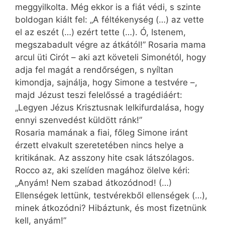
meggyilkolta. Még ekkor is a fiát védi, s szinte
boldogan kiált fel: „A féltékenység (…) az vette
el az eszét (…) ezért tette (…). Ó, Istenem,
megszabadult végre az átkától!” Rosaria mama
arcul üti Cirót – aki azt követeli Simonétól, hogy
adja fel magát a rendőrségen, s nyíltan
kimondja, sajnálja, hogy Simone a testvére –,
majd Jézust teszi felelőssé a tragédiáért:
„Legyen Jézus Krisztusnak lelkifurdalása, hogy
ennyi szenvedést küldött ránk!”
Rosaria mamának a fiai, főleg Simone iránt
érzett elvakult szeretetében nincs helye a
kritikának. Az asszony hite csak látszólagos.
Rocco az, aki szelíden magához ölelve kéri:
„Anyám! Nem szabad átkozódnod! (…)
Ellenségek lettünk, testvérekből ellenségek (…),
minek átkozódni? Hibáztunk, és most fizetnünk
kell, anyám!”