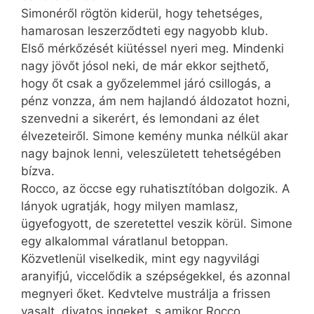
Simonéről rögtön kiderül, hogy tehetséges,
hamarosan leszerződteti egy nagyobb klub.
Első mérkőzését kiütéssel nyeri meg. Mindenki
nagy jövőt jósol neki, de már ekkor sejthető,
hogy őt csak a győzelemmel járó csillogás, a
pénz vonzza, ám nem hajlandó áldozatot hozni,
szenvedni a sikerért, és lemondani az élet
élvezeteiről. Simone kemény munka nélkül akar
nagy bajnok lenni, veleszületett tehetségében
bízva.
Rocco, az öccse egy ruhatisztítóban dolgozik. A
lányok ugratják, hogy milyen mamlasz,
ügyefogyott, de szeretettel veszik körül. Simone
egy alkalommal váratlanul betoppan.
Közvetlenül viselkedik, mint egy nagyvilági
aranyifjú, viccelődik a szépségekkel, és azonnal
megnyeri őket. Kedvtelve mustrálja a frissen
vasalt, divatos ingeket, s amikor Rocco