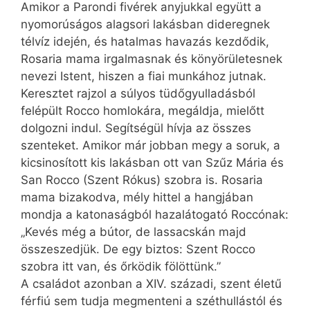
Amikor a Parondi fivérek anyjukkal együtt a
nyomorúságos alagsori lakásban dideregnek
télvíz idején, és hatalmas havazás kezdődik,
Rosaria mama irgalmasnak és könyörületesnek
nevezi Istent, hiszen a fiai munkához jutnak.
Keresztet rajzol a súlyos tüdőgyulladásból
felépült Rocco homlokára, megáldja, mielőtt
dolgozni indul. Segítségül hívja az összes
szenteket. Amikor már jobban megy a soruk, a
kicsinosított kis lakásban ott van Szűz Mária és
San Rocco (Szent Rókus) szobra is. Rosaria
mama bizakodva, mély hittel a hangjában
mondja a katonaságból hazalátogató Roccónak:
„Kevés még a bútor, de lassacskán majd
összeszedjük. De egy biztos: Szent Rocco
szobra itt van, és őrködik fölöttünk.”
A családot azonban a XIV. századi, szent életű
férfiú sem tudja megmenteni a széthullástól és