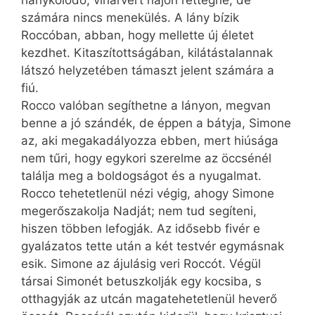
számára nincs menekülés. A lány bízik
Roccóban, abban, hogy mellette új életet
kezdhet. Kitaszítottságában, kilátástalannak
látszó helyzetében támaszt jelent számára a
fiú.
Rocco valóban segíthetne a lányon, megvan
benne a jó szándék, de éppen a bátyja, Simone
az, aki megakadályozza ebben, mert hiúsága
nem tűri, hogy egykori szerelme az öccsénél
találja meg a boldogságot és a nyugalmat.
Rocco tehetetlenül nézi végig, ahogy Simone
megerőszakolja Nadját; nem tud segíteni,
hiszen többen lefogják. Az idősebb fivér e
gyalázatos tette után a két testvér egymásnak
esik. Simone az ájulásig veri Roccót. Végül
társai Simonét betuszkolják egy kocsiba, s
otthagyják az utcán magatehetetlenül heverő