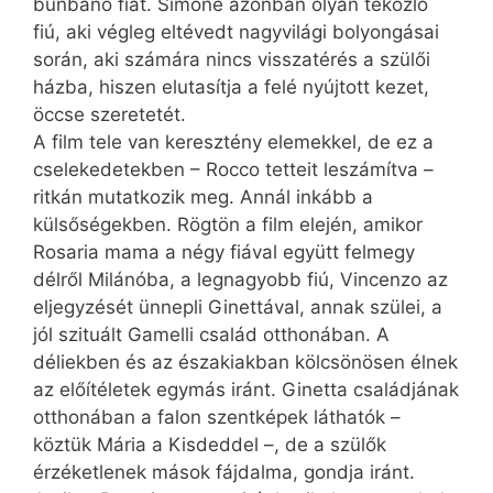
bűnbánó fiát. Simone azonban olyan tékozló
fiú, aki végleg eltévedt nagyvilági bolyongásai
során, aki számára nincs visszatérés a szülői
házba, hiszen elutasítja a felé nyújtott kezet,
öccse szeretetét.
A film tele van keresztény elemekkel, de ez a
cselekedetekben – Rocco tetteit leszámítva –
ritkán mutatkozik meg. Annál inkább a
külsőségekben. Rögtön a film elején, amikor
Rosaria mama a négy fiával együtt felmegy
délről Milánóba, a legnagyobb fiú, Vincenzo az
eljegyzését ünnepli Ginettával, annak szülei, a
jól szituált Gamelli család otthonában. A
déliekben és az északiakban kölcsönösen élnek
az előítéletek egymás iránt. Ginetta családjának
otthonában a falon szentképek láthatók –
köztük Mária a Kisdeddel –, de a szülők
érzéketlenek mások fájdalma, gondja iránt.