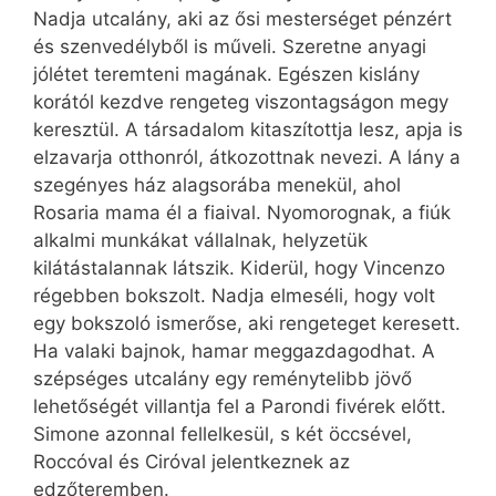
Nadja utcalány, aki az ősi mesterséget pénzért
és szenvedélyből is műveli. Szeretne anyagi
jólétet teremteni magának. Egészen kislány
korától kezdve rengeteg viszontagságon megy
keresztül. A társadalom kitaszítottja lesz, apja is
elzavarja otthonról, átkozottnak nevezi. A lány a
szegényes ház alagsorába menekül, ahol
Rosaria mama él a fiaival. Nyomorognak, a fiúk
alkalmi munkákat vállalnak, helyzetük
kilátástalannak látszik. Kiderül, hogy Vincenzo
régebben bokszolt. Nadja elmeséli, hogy volt
egy bokszoló ismerőse, aki rengeteget keresett.
Ha valaki bajnok, hamar meggazdagodhat. A
szépséges utcalány egy reménytelibb jövő
lehetőségét villantja fel a Parondi fivérek előtt.
Simone azonnal fellelkesül, s két öccsével,
Roccóval és Ciróval jelentkeznek az
edzőteremben.