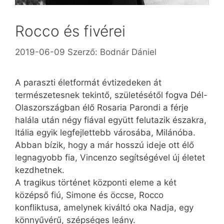
Rocco és fivérei
2019-06-09
Szerző:
Bodnár Dániel
A paraszti életformát évtizedeken át
természetesnek tekintő, születésétől fogva Dél-
Olaszországban élő Rosaria Parondi a férje
halála után négy fiával együtt felutazik északra,
Itália egyik legfejlettebb városába, Milánóba.
Abban bízik, hogy a már hosszú ideje ott élő
legnagyobb fia, Vincenzo segítségével új életet
kezdhetnek.
A tragikus történet központi eleme a két
középső fiú, Simone és öccse, Rocco
konfliktusa, amelynek kiváltó oka Nadja, egy
könnyűvérű, szépséges leány.