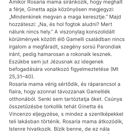
Amikor Rosaria mama siránkozik, hogy meghalt
a férje, Ginetta apja közönyösen megjegyzi:
„Mindenkinek megvan a maga keresztje.” Majd
hozzáteszi: „Na, és hol fogtok aludni? Mert
nálunk nincs hely.” A viszonylag konszolidált
körülmények között élő Gamelli családban nincs
irgalom a megfáradt, szegény sorsú Parondiak
iránt, pedig hamarosan a rokonaik lesznek.
Eszükbe sem jut Jézusnak az idegenek
befogadására vonatkozó figyelmeztetése (Mt
25,31–40).
Rosaria mama vérig sértődik, és ráparancsol a
fiaira, hogy azonnal távozzanak Gamelliék
otthonából. Senki sem tartóztatja őket. Csúnya
összetűzésbe torkollik tehát Ginetta és
Vincenzo eljegyzése, s mindez a szentképekkel
teli lakásban történik. Rosaria mama átkozódik,
Istenre hivatkozik. Bízik benne, de ez nála