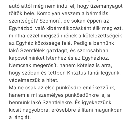
autó attól még nem indul el, hogy üzemanyagot
töltök bele. Komolyan veszem a bérmálás
szentségét? Szomorú, de sokan éppen az
Egyházból való kibérmálkozásként élik meg ezt,
mintha ezzel megszűnnének a kötelezettségeik
az Egyház közössége felé. Pedig a bennünk
lakó Szentlélek gazdagít, és szorosabban
kapcsol minket Istenhez és az Egyházhoz.
Nemcsak megerősít, hanem kötelez is arra,
hogy szóban és tettben Krisztus tanúi legyünk,
védelmezzük a hitet.
Ma ne csak az első pünkösdre emlékezzünk,
hanem a mi személyes pünkösdünkre is, a
bennünk lakó Szentlélekre. És igyekezzünk
kicsit nagyobbra, erősebbre állítani magunkban
a lángját.