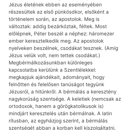
Jézus életének ebben az eseményében
részesültek az első pünkösdkor, elsőként a
történelem során, az apostolok. Meg is
változtak: addig bezárkóztak, féltek. Most
előlépnek, Péter beszél a néphez: háromezer
ember keresztelkedik meg. Az apostolok
nyelveken beszélnek, csodákat tesznek. (Amíg
Jézus velük volt, nem tettek csodákat.)
Megbérmálkozásunkban különleges
kapcsolatba kerülünk a Szentlélekkel:
megkapjuk ajándékait, adományait, hogy
felnőtten és felelősen tanúságot tegyünk
Jézusról, a hitünkről. A bérmálás a keresztény
nagykorúság szentsége. A keletiek (nemcsak az
ortodoxok, hanem a görögkatolikusok is)
mindjárt keresztelés után bérmálnak. A latin
rítusban, az egyházjog szerint, a bérmálás
szentségét abban a korban kell kiszolgáltatni,