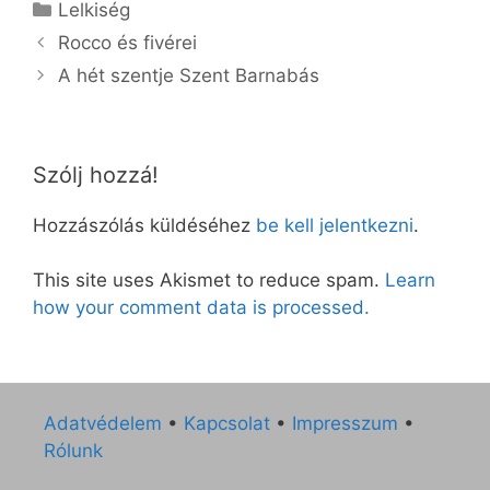
Kategória
Lelkiség
Rocco és fivérei
A hét szentje Szent Barnabás
Szólj hozzá!
Hozzászólás küldéséhez
be kell jelentkezni
.
This site uses Akismet to reduce spam.
Learn
how your comment data is processed.
Adatvédelem
•
Kapcsolat
•
Impresszum
•
Rólunk