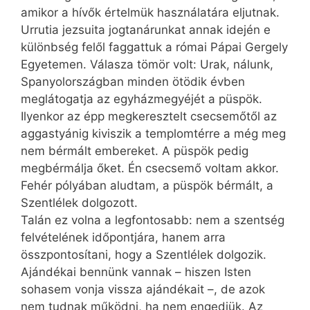
amikor a hívők értelmük használatára eljutnak.
Urrutia jezsuita jogtanárunkat annak idején e
különbség felől faggattuk a római Pápai Gergely
Egyetemen. Válasza tömör volt: Urak, nálunk,
Spanyolországban minden ötödik évben
meglátogatja az egyházmegyéjét a püspök.
Ilyenkor az épp megkeresztelt csecsemőtől az
aggastyánig kiviszik a templomtérre a még meg
nem bérmált embereket. A püspök pedig
megbérmálja őket. Én csecsemő voltam akkor.
Fehér pólyában aludtam, a püspök bérmált, a
Szentlélek dolgozott.
Talán ez volna a legfontosabb: nem a szentség
felvételének időpontjára, hanem arra
összpontosítani, hogy a Szentlélek dolgozik.
Ajándékai bennünk vannak – hiszen Isten
sohasem vonja vissza ajándékait –, de azok
nem tudnak működni, ha nem engedjük. Az