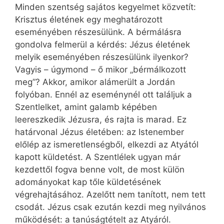
Minden szentség sajátos kegyelmet közvetít:
Krisztus életének egy meghatározott
eseményében részesülünk. A bérmálásra
gondolva felmerül a kérdés: Jézus életének
melyik eseményében részesülünk ilyenkor?
Vagyis – úgymond – ő mikor „bérmálkozott
meg”? Akkor, amikor alámerült a Jordán
folyóban. Ennél az eseménynél ott találjuk a
Szentlelket, amint galamb képében
leereszkedik Jézusra, és rajta is marad. Ez
határvonal Jézus életében: az Istenember
előlép az ismeretlenségből, elkezdi az Atyától
kapott küldetést. A Szentlélek ugyan már
kezdettől fogva benne volt, de most külön
adományokat kap tőle küldetésének
végrehajtásához. Azelőtt nem tanított, nem tett
csodát. Jézus csak ezután kezdi meg nyilvános
működését: a tanúságtételt az Atyáról.