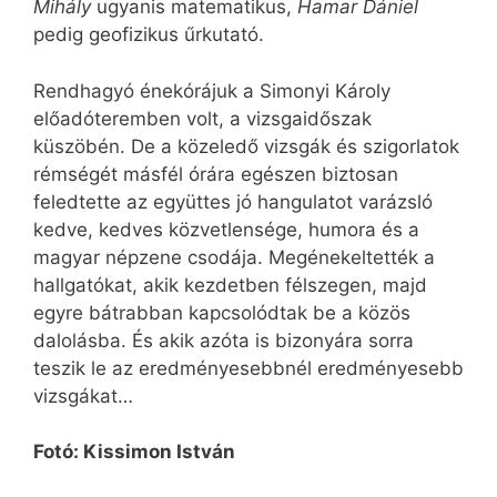
Mihály
ugyanis matematikus,
Hamar Dániel
pedig geofizikus űrkutató.
Rendhagyó énekórájuk a Simonyi Károly
előadóteremben volt, a vizsgaidőszak
küszöbén. De a közeledő vizsgák és szigorlatok
rémségét másfél órára egészen biztosan
feledtette az együttes jó hangulatot varázsló
kedve, kedves közvetlensége, humora és a
magyar népzene csodája. Megénekeltették a
hallgatókat, akik kezdetben félszegen, majd
egyre bátrabban kapcsolódtak be a közös
dalolásba. És akik azóta is bizonyára sorra
teszik le az eredményesebbnél eredményesebb
vizsgákat…
Fotó: Kissimon István