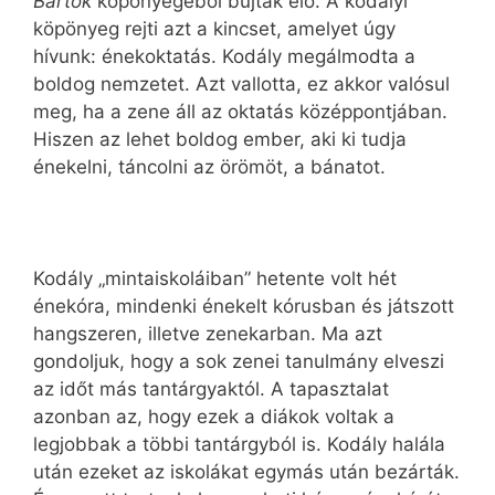
Bartók
köpönyegéből bújtak elő. A kodályi
köpönyeg rejti azt a kincset, amelyet úgy
hívunk: énekoktatás. Kodály megálmodta a
boldog nemzetet. Azt vallotta, ez akkor valósul
meg, ha a zene áll az oktatás középpontjában.
Hiszen az lehet boldog ember, aki ki tudja
énekelni, táncolni az örömöt, a bánatot.
Kodály „mintaiskoláiban” hetente volt hét
énekóra, mindenki énekelt kórusban és játszott
hangszeren, illetve zenekarban. Ma azt
gondoljuk, hogy a sok zenei tanulmány elveszi
az időt más tantárgyaktól. A tapasztalat
azonban az, hogy ezek a diákok voltak a
legjobbak a többi tantárgyból is. Kodály halála
után ezeket az iskolákat egymás után bezárták.