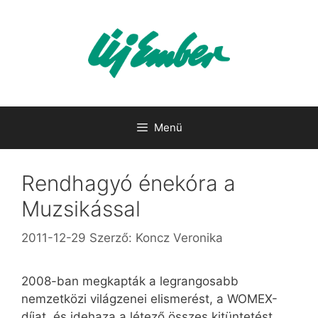
Kilépés
a
tartalomba
Menü
Rendhagyó énekóra a
Muzsikással
2011-12-29
Szerző:
Koncz Veronika
2008-ban megkapták a legrangosabb
nemzetközi világzenei elismerést, a WOMEX-
díjat, és idehaza a létező összes kitüntetést.