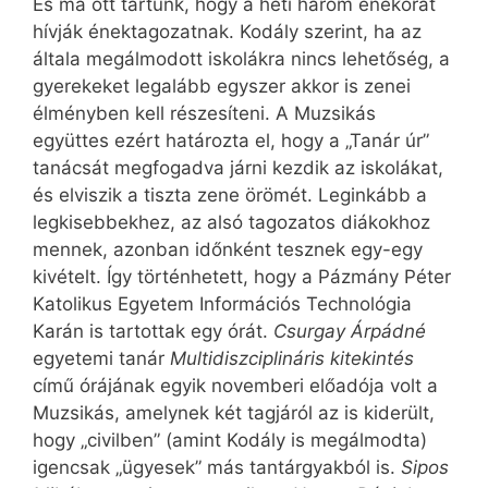
És ma ott tartunk, hogy a heti három énekórát
hívják énektagozatnak. Kodály szerint, ha az
általa megálmodott iskolákra nincs lehetőség, a
gyerekeket legalább egyszer akkor is zenei
élményben kell részesíteni. A Muzsikás
együttes ezért határozta el, hogy a „Tanár úr”
tanácsát megfogadva járni kezdik az iskolákat,
és elviszik a tiszta zene örömét. Leginkább a
legkisebbekhez, az alsó tagozatos diákokhoz
mennek, azonban időnként tesznek egy-egy
kivételt. Így történhetett, hogy a Pázmány Péter
Katolikus Egyetem Információs Technológia
Karán is tartottak egy órát.
Csurgay Árpádné
egyetemi tanár
Multidiszciplináris kitekintés
című órájának egyik novemberi előadója volt a
Muzsikás, amelynek két tagjáról az is kiderült,
hogy „civilben” (amint Kodály is megálmodta)
igencsak „ügyesek” más tantárgyakból is.
Sipos