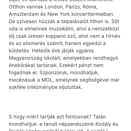
Otthon vannak London, Párizs, Róma,
Amszterdam és New York koncerttermeiben.
De szívesen húzzák a talpalávalót itthon is. Sőt
oda is elmennek muzsikálni, ahol a nemzetközi
díj csak üresen koppanó szó, ahol nem a hírnév
és az elismerés számít, hanem egyedül a
küldetés. Hetedik éve járják ugyanis
Magyarország iskoláit, amelyekben rendhagyó
énekórákat tartanak. Ezekért pénzt nem
fogadnak el. Szponzoruk, mondhatjuk,
mecénásuk a MOL, amelynek segítségével már
sokféle intézménybe eljutottak.
S hogy miért tartják ezt fontosnak? Talán
mondhatjuk: e tanult népzenészeink
Kodály
és