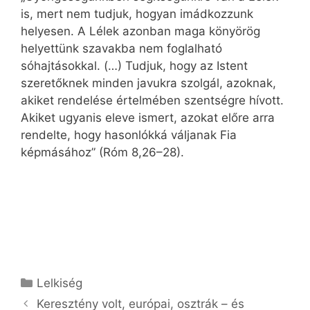
is, mert nem tudjuk, hogyan imádkozzunk
helyesen. A Lélek azonban maga könyörög
helyettünk szavakba nem foglalható
sóhajtásokkal. (…) Tudjuk, hogy az Istent
szeretőknek minden javukra szolgál, azoknak,
akiket rendelése értelmében szentségre hívott.
Akiket ugyanis eleve ismert, azokat előre arra
rendelte, hogy hasonlókká váljanak Fia
képmásához” (Róm 8,26–28).
Kategória
Lelkiség
Keresztény volt, európai, osztrák – és