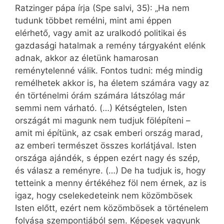
Ratzinger pápa írja (Spe salvi, 35): „Ha nem
tudunk többet remélni, mint ami éppen
elérhető, vagy amit az uralkodó politikai és
gazdasági hatalmak a remény tárgyaként elénk
adnak, akkor az életünk hamarosan
reménytelenné válik. Fontos tudni: még mindig
remélhetek akkor is, ha életem számára vagy az
én történelmi órám számára látszólag már
semmi nem várható. (…) Kétségtelen, Isten
országát mi magunk nem tudjuk fölépíteni –
amit mi építünk, az csak emberi ország marad,
az emberi természet összes korlátjával. Isten
országa ajándék, s éppen ezért nagy és szép,
és válasz a reményre. (…) De ha tudjuk is, hogy
tetteink a menny értékéhez föl nem érnek, az is
igaz, hogy cselekedeteink nem közömbösek
Isten előtt, ezért nem közömbösek a történelem
folyása szempontjából sem. Képesek vagyunk