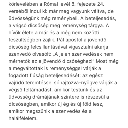
körlevelében a Római levél 8. fejezete 24.
verséből indul ki: már meg vagyunk váltva, de
üdvösségünk még reménybeli. A beteljesedés,
a végső dicsőség még reménység tárgya. A
hívők élete a már és a még nem közötti
feszültségben zajlik. Pál apostol a jövendő
dicsőség felcsillantásával vigasztalni akarja
szenvedő olvasóit: „A jelen szenvedések nem
mérhetők az eljövendő dicsőséghez!” Most még
a megváltottak is reménységgel várják a
fogadott fiúság beteljesedését; az egész
vajúdó teremtéssel sóhajtozva-nyögve várják a
végső feltámadást, amikor testünk és az
üdvösség drámájának színtere is részesül a
dicsőségben, amikor új ég és új föld lesz,
amikor megszűnik a szenvedés és a
halálfélelem.