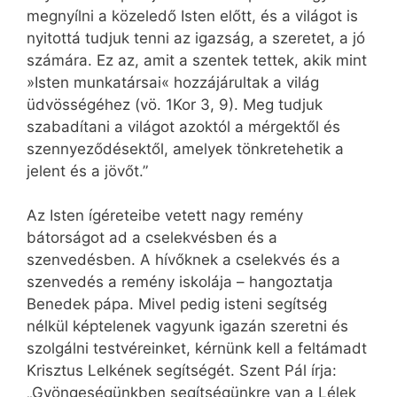
megnyílni a közeledő Isten előtt, és a világot is
nyitottá tudjuk tenni az igazság, a szeretet, a jó
számára. Ez az, amit a szentek tettek, akik mint
»Isten munkatársai« hozzájárultak a világ
üdvösségéhez (vö. 1Kor 3, 9). Meg tudjuk
szabadítani a világot azoktól a mérgektől és
szennyeződésektől, amelyek tönkretehetik a
jelent és a jövőt.”
Az Isten ígéreteibe vetett nagy remény
bátorságot ad a cselekvésben és a
szenvedésben. A hívőknek a cselekvés és a
szenvedés a remény iskolája – hangoztatja
Benedek pápa. Mivel pedig isteni segítség
nélkül képtelenek vagyunk igazán szeretni és
szolgálni testvéreinket, kérnünk kell a feltámadt
Krisztus Lelkének segítségét. Szent Pál írja:
„Gyöngeségünkben segítségünkre van a Lélek