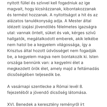
nyitott füllel és szívvel kell fogadniuk az ige
magvait, hogy kicsírázzanak, kibontakozzanak
és termést hozzanak. A nyitottságot a hit és az
alázatos tanulékonyság adja. A Mester által
idézett izajási jövendölés félelmetes igazságra
utal: vannak öntelt, süket és vak, kérges szívű
hallgatók, megátalkodott emberek, akik lelkébe
nem hatol be a kegyelem világossága, így a
Krisztus által hozott üdvösséget nem fogadják
be, a kegyelem magva nem bontakozik ki. Isten
országa bennünk van: a kegyelmi élet a
megkezdett örök élet, amely majd a feltámadás
dicsőségében teljesedik be.
A vasárnapi szentlecke a Római levél 8.
fejezetéből a jövendő dicsőség látomása.
XVI. Benedek a keresztény reményről írt