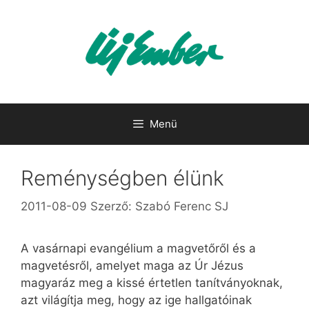
Kilépés
a
tartalomba
Menü
Reménységben élünk
2011-08-09
Szerző:
Szabó Ferenc SJ
A vasárnapi evangélium a magvetőről és a
magvetésről, amelyet maga az Úr Jézus
magyaráz meg a kissé értetlen tanítványoknak,
azt világítja meg, hogy az ige hallgatóinak