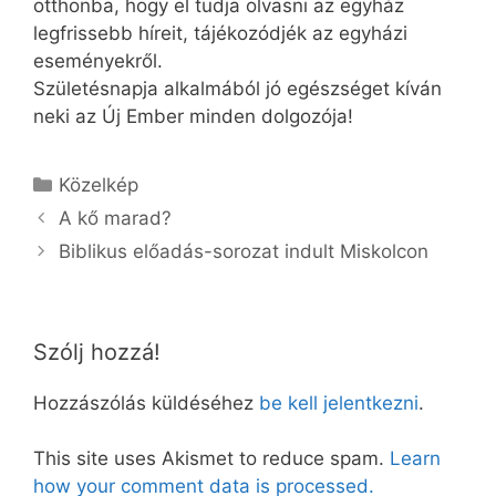
otthonba, hogy el tudja olvasni az egyház
legfrissebb híreit, tájékozódjék az egyházi
eseményekről.
Születésnapja alkalmából jó egészséget kíván
neki az Új Ember minden dolgozója!
Kategória
Közelkép
A kő marad?
Biblikus előadás-sorozat indult Miskolcon
Szólj hozzá!
Hozzászólás küldéséhez
be kell jelentkezni
.
This site uses Akismet to reduce spam.
Learn
how your comment data is processed.