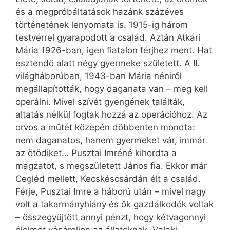
és a megpróbáltatások hazánk százéves
történetének lenyomata is. 1915-ig három
testvérrel gyarapodott a család. Aztán Atkári
Mária 1926-ban, igen fiatalon férjhez ment. Hat
esztendő alatt négy gyermeke született. A II.
világháborúban, 1943-ban Mária néniről
megállapították, hogy daganata van – meg kell
operálni. Mivel szívét gyengének találták,
altatás nélkül fogtak hozzá az operációhoz. Az
orvos a műtét közepén döbbenten mondta:
nem daganatos, hanem gyermeket vár, immár
az ötödiket… Pusztai Imréné kihordta a
magzatot, s megszületett János fia. Ekkor már
Cegléd mellett, Kecskéscsárdán élt a család.
Férje, Pusztai Imre a háború után – mivel nagy
volt a takarmányhiány és ők gazdálkodók voltak
– összegyűjtött annyi pénzt, hogy kétvagonnyi