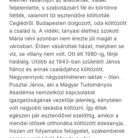
élelmet vásároljon az állatoknak. Valaki
feljelentette, s szabotázsért fél év börtönre
ítélték, valamint tíz esztendőre kitiltották
Ceglédről. Budapesten dolgozott, oda költözött
a család is. A vidéki, tanyasi élethez szokott
Mária néni azonban nem érezte jól magát a
városban. Érden vásároltak házat, melyben se
víz, se villany nem volt. Ott élt 1980-ig, férje
haláláig. Utóbb az 1943-ban született János
fiához és annak családjához költözött.
Negyvennyolc négyzetméteren laktak – öten.
Pusztai János, aki a Magyar Tudományos
Akadémia nemzetközi kapcsolatok
igazgatóságának vezetője jelenleg, kénytelen
volt nagyobb lakásba költözni. Így éltek
egészen pár esztendővel ezelőttig, amikor a
mendei idősek otthonába költözött édesanyja,
hiszen ott folyamatos felügyelet, szakemberek