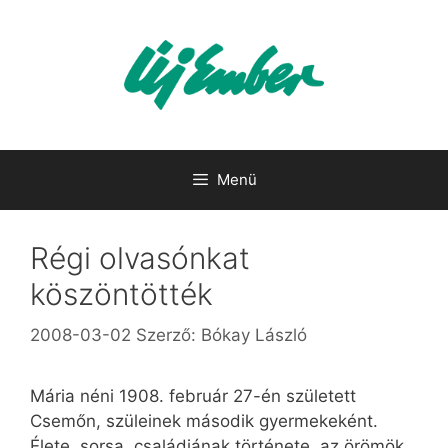
Kilépés
a
tartalomba
Menü
Régi olvasónkat
köszöntötték
2008-03-02
Szerző:
Bókay László
Mária néni 1908. február 27-én született
Csemőn, szüleinek második gyermekeként.
Élete, sorsa, családjának története, az örömök