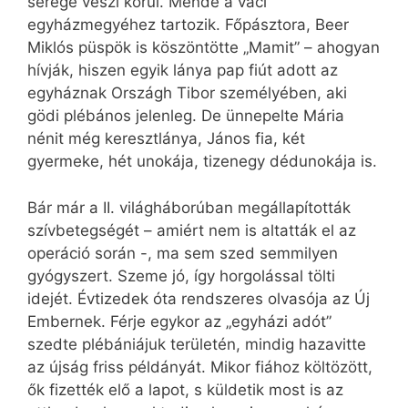
serege veszi körül. Mende a váci
egyházmegyéhez tartozik. Főpásztora, Beer
Miklós püspök is köszöntötte „Mamit” – ahogyan
hívják, hiszen egyik lánya pap fiút adott az
egyháznak Országh Tibor személyében, aki
gödi plébános jelenleg. De ünnepelte Mária
nénit még keresztlánya, János fia, két
gyermeke, hét unokája, tizenegy dédunokája is.
Bár már a II. világháborúban megállapították
szívbetegségét – amiért nem is altatták el az
operáció során -, ma sem szed semmilyen
gyógyszert. Szeme jó, így horgolással tölti
idejét. Évtizedek óta rendszeres olvasója az Új
Embernek. Férje egykor az „egyházi adót”
szedte plébániájuk területén, mindig hazavitte
az újság friss példányát. Mikor fiához költözött,
ők fizették elő a lapot, s küldetik most is az