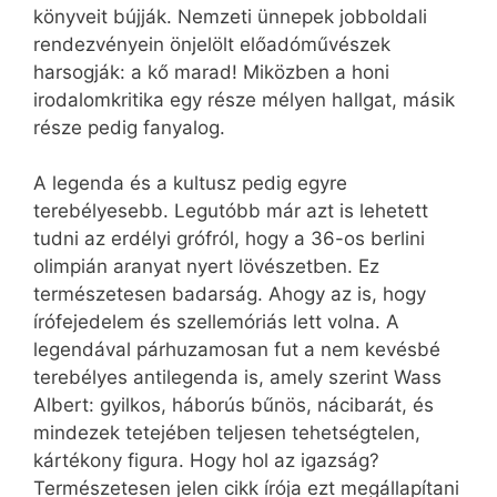
könyveit bújják. Nemzeti ünnepek jobboldali
rendezvényein önjelölt előadóművészek
harsogják: a kő marad! Miközben a honi
irodalomkritika egy része mélyen hallgat, másik
része pedig fanyalog.
A legenda és a kultusz pedig egyre
terebélyesebb. Legutóbb már azt is lehetett
tudni az erdélyi grófról, hogy a 36-os berlini
olimpián aranyat nyert lövészetben. Ez
természetesen badarság. Ahogy az is, hogy
írófejedelem és szellemóriás lett volna. A
legendával párhuzamosan fut a nem kevésbé
terebélyes antilegenda is, amely szerint Wass
Albert: gyilkos, háborús bűnös, nácibarát, és
mindezek tetejében teljesen tehetségtelen,
kártékony figura. Hogy hol az igazság?
Természetesen jelen cikk írója ezt megállapítani