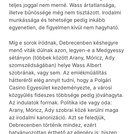
teljes joggal nem merné. Wass ártatlansága,
illetve bűnössége még nem tisztázott. Irodalmi
munkássága és tehetsége pedig inkább
egyenetlen, de figyelmen kívül nem hagyható.
Míg e sorok íródnak, Debrecenben késhegyre
menő viták dúlnak azon, legyen-e a Medgyessy
sétányon (többek között Arany, Móricz, Ady
szomszédságában) helye Wass Albert
szobrának, vagy sem. Az emlékműállítás
hátteréről elég annyit tudni, hogy a Polgári
Casino Egyesület kezdeményezte, a városi
közgyűlés fideszes többsége pedig jóváhagyta.
Az indulatok forrnak. Politika ide vagy oda:
Arany, Móricz, Ady szobrai közé kerülni maga
az irodalmi kanonizáció. Azt se feledjük,
Debrecenben történik mindez, ezért
hatványozottan érthető az ellenérv is: hiszen