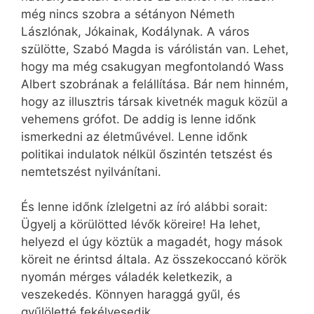
még nincs szobra a sétányon Németh
Lászlónak, Jókainak, Kodálynak. A város
szülötte, Szabó Magda is várólistán van. Lehet,
hogy ma még csakugyan megfontolandó Wass
Albert szobrának a felállítása. Bár nem hinném,
hogy az illusztris társak kivetnék maguk közül a
vehemens grófot. De addig is lenne időnk
ismerkedni az életművével. Lenne időnk
politikai indulatok nélkül őszintén tetszést és
nemtetszést nyilvánítani.
És lenne időnk ízlelgetni az író alábbi sorait:
Ügyelj a körülötted lévők köreire! Ha lehet,
helyezd el úgy köztük a magadét, hogy mások
köreit ne érintsd általa. Az összekoccanó körök
nyomán mérges váladék keletkezik, a
veszekedés. Könnyen haraggá gyűl, és
gyűlöletté fekélyesedik…