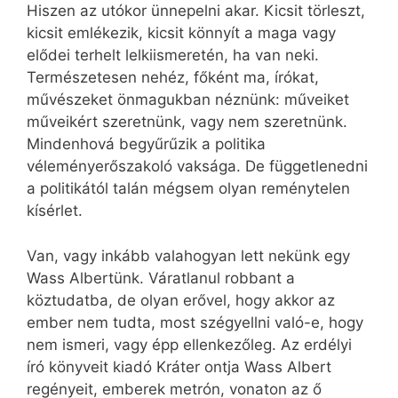
Hiszen az utókor ünnepelni akar. Kicsit törleszt,
kicsit emlékezik, kicsit könnyít a maga vagy
elődei terhelt lelkiismeretén, ha van neki.
Természetesen nehéz, főként ma, írókat,
művészeket önmagukban néznünk: műveiket
műveikért szeretnünk, vagy nem szeretnünk.
Mindenhová begyűrűzik a politika
véleményerőszakoló vaksága. De függetlenedni
a politikától talán mégsem olyan reménytelen
kísérlet.
Van, vagy inkább valahogyan lett nekünk egy
Wass Albertünk. Váratlanul robbant a
köztudatba, de olyan erővel, hogy akkor az
ember nem tudta, most szégyellni való-e, hogy
nem ismeri, vagy épp ellenkezőleg. Az erdélyi
író könyveit kiadó Kráter ontja Wass Albert
regényeit, emberek metrón, vonaton az ő