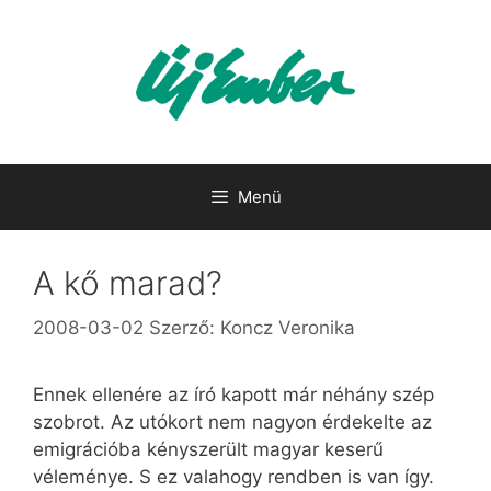
Kilépés
a
tartalomba
Menü
A kő marad?
2008-03-02
Szerző:
Koncz Veronika
Ennek ellenére az író kapott már néhány szép
szobrot. Az utókort nem nagyon érdekelte az
emigrációba kényszerült magyar keserű
véleménye. S ez valahogy rendben is van így.