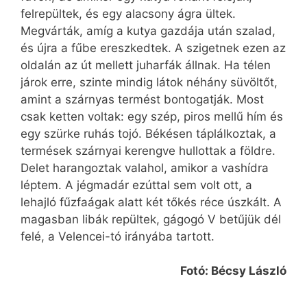
felrepültek, és egy alacsony ágra ültek.
Megvárták, amíg a kutya gazdája után szalad,
és újra a fűbe ereszkedtek. A szigetnek ezen az
oldalán az út mellett juharfák állnak. Ha télen
járok erre, szinte mindig látok néhány süvöltőt,
amint a szárnyas termést bontogatják. Most
csak ketten voltak: egy szép, piros mellű hím és
egy szürke ruhás tojó. Békésen táplálkoztak, a
termések szárnyai kerengve hullottak a földre.
Delet harangoztak valahol, amikor a vashídra
léptem. A jégmadár ezúttal sem volt ott, a
lehajló fűzfaágak alatt két tőkés réce úszkált. A
magasban libák repültek, gágogó V betűjük dél
felé, a Velencei-tó irányába tartott.
Fotó: Bécsy László