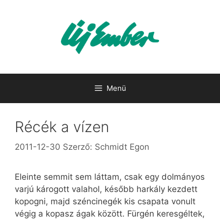
Kilépés
a
tartalomba
Menü
Récék a vízen
2011-12-30
Szerző:
Schmidt Egon
Eleinte semmit sem láttam, csak egy dolmányos
varjú károgott valahol, később harkály kezdett
kopogni, majd széncinegék kis csapata vonult
végig a kopasz ágak között. Fürgén keresgéltek,