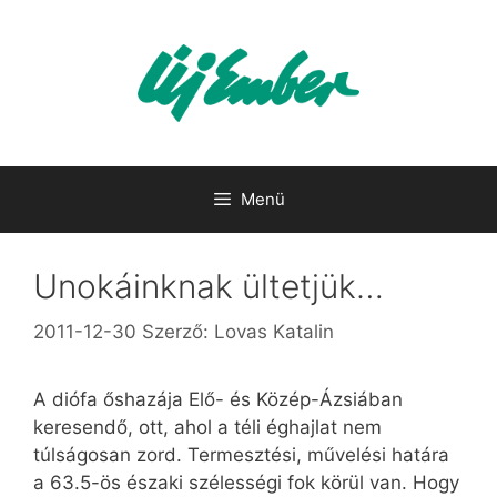
Kilépés
a
tartalomba
Menü
Unokáinknak ültetjük…
2011-12-30
Szerző:
Lovas Katalin
A diófa őshazája Elő- és Közép-Ázsiában
keresendő, ott, ahol a téli éghajlat nem
túlságosan zord. Termesztési, művelési határa
a 63.5-ös északi szélességi fok körül van. Hogy