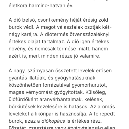
életkora harminc-hatvan év.
A dió belső, csontkemény héját érésig zöld
burok védi. A magot válaszfalak osztják két-
négy karéjra. A diótermés ötvenszázaléknyi
értékes olajat tartalmaz. A dió igen értékes
növény, és nemcsak termése miatt, hanem
azért is, mert minden része jó valamire.
A nagy, szárnyasan összetett levelek erősen
gyantás illatúak, és gyógyhatásuknak
köszönhetően forrázatával gyomorhurutot,
magas vérnyomást gyógyítottak. Külsőleg,
ülőfürdőként aranyérbántalmak, kelések,
bőrkiütések kezelésére is hatásos. Az aromás
leveleket a likőripar is hasznosítja. A felrepedt
burok, azaz a
diókopács
is értékes rész.
Főzetét izzasztásra vagy étvágytalanság ellen