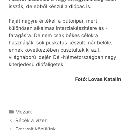
isszák, de ebből készül a diópác is.
Fáját nagyra értékeli a bútoripar, mert
különösen alkalmas intarziakészítésre és -
faragásra. De nem csak békés célokra
használják: sok puskatus készült már belőle,
ennek következtében pusztultak ki az I.
világháború idején Dél-Németországban nagy
kiterjedésű diófaligetek.
Fotó: Lovas Katalin
Kategória
Mozaik
Récék a vízen
Egy volt közülünk