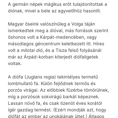
A germán népek mágikus erőt tulajdonítottak a
diónak, mivel a bele az agyvelőhöz hasonlít.
Magyar őseink valószínűleg a Volga táján
ismerkedtek meg a dióval, más források szerint
őshonos volt a Kárpát-medencében, vagy
másodlagos géncentrum keletkezett itt. Híres
volt a
milotai dió
, és a Tisza felső folyásánál
már az Árpád-korban kiterjedt diófaligetek
voltak.
A diófa (Juglans regia) tekintélyes termetű
lombhullató fa. Külön fejlődnek termős és
porzós virágai. Az előbbiek füzérbe tömörülnek,
míg a porzósok sokvirágú barkát képeznek.
Lassan növő fa, és csak tizenöt éves korától
ígér gazdag termést. (Ezért mondják azt, hogy
diófát az ember az unokájának ültet.) Átlagos