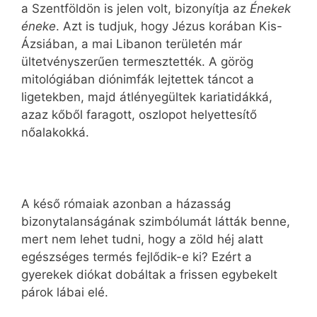
a Szentföldön is jelen volt, bizonyítja az
Énekek
éneke
. Azt is tudjuk, hogy Jézus korában Kis-
Ázsiában, a mai Libanon területén már
ültetvényszerűen termesztették. A görög
mitológiában diónimfák lejtettek táncot a
ligetekben, majd átlényegültek kariatidákká,
azaz kőből faragott, oszlopot helyettesítő
nőalakokká.
A késő rómaiak azonban a házasság
bizonytalanságának szimbólumát látták benne,
mert nem lehet tudni, hogy a zöld héj alatt
egészséges termés fejlődik-e ki? Ezért a
gyerekek diókat dobáltak a frissen egybekelt
párok lábai elé.