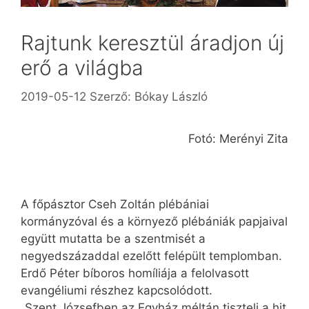
Rajtunk keresztül áradjon új
erő a világba
2019-05-12
Szerző:
Bókay László
Fotó: Merényi Zita
A főpásztor Cseh Zoltán plébániai
kormányzóval és a környező plébániák papjaival
együtt mutatta be a szentmisét a
negyedszázaddal ezelőtt felépült templomban.
Erdő Péter bíboros homíliája a felolvasott
evangéliumi részhez kapcsolódott.
„Szent Józsefben az Egyház méltán tiszteli a hit