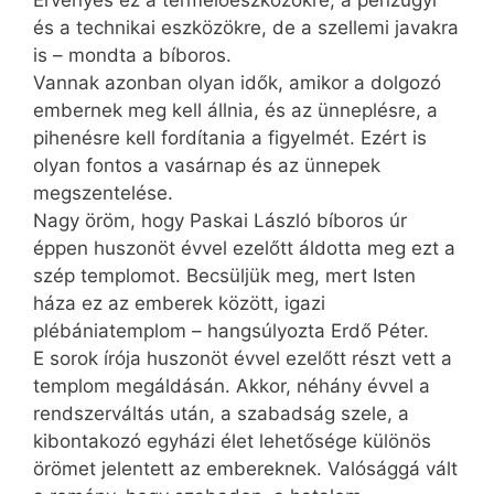
Érvényes ez a termelőeszközökre, a pénzügyi
és a technikai eszközökre, de a szellemi javakra
is – mondta a bíboros.
Vannak azonban olyan idők, amikor a dolgozó
embernek meg kell állnia, és az ünneplésre, a
pihenésre kell fordítania a figyelmét. Ezért is
olyan fontos a vasárnap és az ünnepek
megszentelése.
Nagy öröm, hogy Paskai László bíboros úr
éppen huszonöt évvel ezelőtt áldotta meg ezt a
szép templomot. Becsüljük meg, mert Isten
háza ez az emberek között, igazi
plébániatemplom – hangsúlyozta Erdő Péter.
E sorok írója huszonöt évvel ezelőtt részt vett a
templom megáldásán. Akkor, néhány évvel a
rendszerváltás után, a szabadság szele, a
kibontakozó egyházi élet lehetősége különös
örömet jelentett az embereknek. Valósággá vált