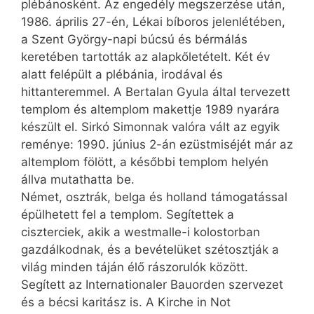
plébánosként. Az engedély megszerzése után,
1986. április 27-én, Lékai bíboros jelenlétében,
a Szent György-napi búcsú és bérmálás
keretében tartották az alapkőletételt. Két év
alatt felépült a plébánia, irodával és
hittanteremmel. A Bertalan Gyula által tervezett
templom és altemplom makettje 1989 nyarára
készült el. Sirkó Simonnak valóra vált az egyik
reménye: 1990. június 2-án ezüstmiséjét már az
altemplom fölött, a későbbi templom helyén
állva mutathatta be.
Német, osztrák, belga és holland támogatással
épülhetett fel a templom. Segítettek a
ciszterciek, akik a westmalle-i kolostorban
gazdálkodnak, és a bevételüket szétosztják a
világ minden táján élő rászorulók között.
Segített az Internationaler Bauor­den szervezet
és a bécsi karitász is. A Kirche in Not