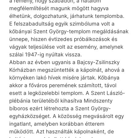
a remény, hogy szabadon, a hatalom
megfélemlítését magunk mögött hagyva
élhetünk, dolgozhatunk, járhatunk templomba.
E felszabadultság egyik szimbóluma volt a
kőbányai Szent György-templom megáldásának
ünnepe, hiszen évtizedes próbálkozások és
vágyak teljesülése volt az esemény, amelynek
szálai 1947-ig nyúltak vissza.
Abban az évben ugyanis a Bajcsy-Zsilinszky
Kórházban megszüntették a kápolnát, ahová a
környéken lakó hívek misére jártak. Kőbánya
akkor a főváros peremének számított, távol
esett a legközelebbi templom. A Szent László-
plébánia területéből kihasítva Mindszenty
bíboros ezért létrehozta a Szent György-
egyházközséget. A közösség megvásárolt egy
ingatlant, amelyben korábban étterem
működött. Azt használták kápolnaként, de