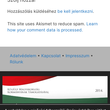
Szólj hozzá!
Hozzászólás küldéséhez
be kell jelentkezni
.
This site uses Akismet to reduce spam.
Learn
how your comment data is processed.
Adatvédelem
•
Kapcsolat
•
Impresszum
•
Rólunk
„Az Új Ember katolikus hetilap 2014. évi működésének