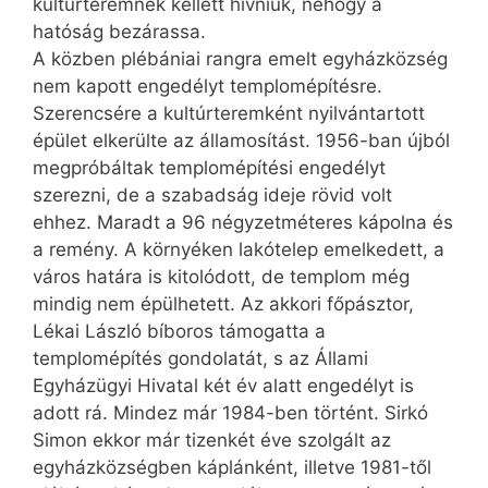
kultúrteremnek kellett hívniuk, nehogy a
hatóság bezárassa.
A közben plébániai rangra emelt egyházközség
nem kapott engedélyt templomépítésre.
Szerencsére a kultúrteremként nyilvántartott
épület elkerülte az államosítást. 1956-ban újból
megpróbáltak templomépítési engedélyt
szerezni, de a szabadság ideje rövid volt
ehhez. Maradt a 96 négyzetméteres kápolna és
a remény. A környéken lakótelep emelkedett, a
város határa is kitolódott, de templom még
mindig nem épülhetett. Az akkori főpásztor,
Lékai László bíboros támogatta a
templomépítés gondolatát, s az Állami
Egyházügyi Hivatal két év alatt engedélyt is
adott rá. Mindez már 1984-ben történt. Sirkó
Simon ekkor már tizenkét éve szolgált az
egyházközségben káplánként, illetve 1981-től