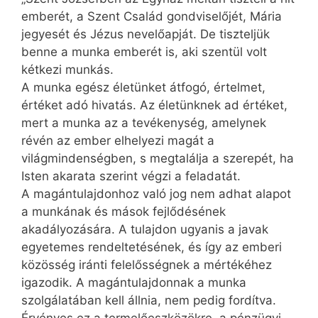
emberét, a Szent Család gondviselőjét, Mária
jegyesét és Jézus nevelőapját. De tiszteljük
benne a munka emberét is, aki szentül volt
kétkezi munkás.
A munka egész életünket átfogó, értelmet,
értéket adó hivatás. Az életünknek ad értéket,
mert a munka az a tevékenység, amelynek
révén az ember elhelyezi magát a
világmindenségben, s megtalálja a szerepét, ha
Isten akarata szerint végzi a feladatát.
A magántulajdonhoz való jog nem adhat alapot
a munkának és mások fejlődésének
akadályozására. A tulajdon ugyanis a javak
egyetemes rendeltetésének, és így az emberi
közösség iránti felelősségnek a mértékéhez
igazodik. A magántulajdonnak a munka
szolgálatában kell állnia, nem pedig fordítva.