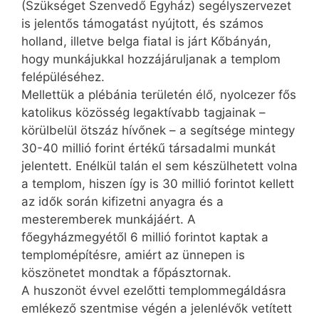
(Szükséget Szenvedő Egyház) segélyszervezet
is jelentős támogatást nyújtott, és számos
holland, illetve belga fiatal is járt Kőbányán,
hogy munkájukkal hozzájáruljanak a templom
felépüléséhez.
Mellettük a plébánia területén élő, nyolcezer fős
katolikus közösség legaktívabb tagjainak –
körülbelül ötszáz hívőnek – a segítsége mintegy
30-40 millió forint értékű társadalmi munkát
jelentett. Enélkül talán el sem készülhetett volna
a templom, hiszen így is 30 millió forintot kellett
az idők során kifizetni anyagra és a
mesteremberek munkájáért. A
főegyházmegyétől 6 millió forintot kaptak a
templomépítésre, amiért az ünnepen is
köszönetet mondtak a főpásztornak.
A huszonöt évvel ezelőtti templommegáldásra
emlékező szentmise végén a jelenlévők vetített