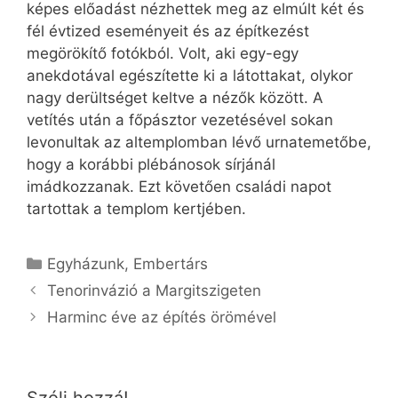
képes előadást nézhettek meg az elmúlt két és
fél évtized eseményeit és az építkezést
megörökítő fotókból. Volt, aki egy-egy
anekdotával egészítette ki a látottakat, olykor
nagy derültséget keltve a nézők között. A
vetítés után a főpásztor vezetésével sokan
levonultak az altemplomban lévő urnatemetőbe,
hogy a korábbi plébánosok sírjánál
imádkozzanak. Ezt követően családi napot
tartottak a templom kertjében.
Kategória
Egyházunk
,
Embertárs
Tenorinvázió a Margitszigeten
Harminc éve az építés örömével