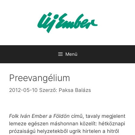
Kilépés
a
tartalomba
Menü
Preevangélium
2012-05-10
Szerző:
Paksa Balázs
Folk Iván Ember a Földön
című, tavaly megjelent
lemeze egészen máshonnan közelít: hétköznapi
prózaiságú helyzetekből ugrik hirtelen a hitről