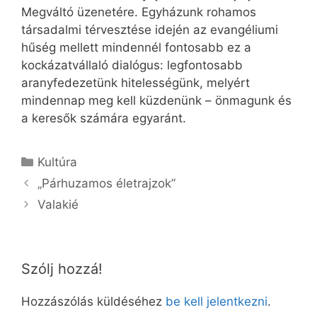
Megváltó üzenetére. Egyházunk rohamos
társadalmi térvesztése idején az evangéliumi
hűség mellett mindennél fontosabb ez a
kockázatvállaló dialógus: legfontosabb
aranyfedezetünk hitelességünk, melyért
mindennap meg kell küzdenünk – önmagunk és
a keresők számára egyaránt.
Kategória
Kultúra
„Párhuzamos életrajzok”
Valakié
Szólj hozzá!
Hozzászólás küldéséhez
be kell jelentkezni
.