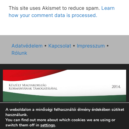
This site uses Akismet to reduce spam.
Learn
how your comment data is processed.
Adatvédelem
•
Kapcsolat
•
Impresszum
•
Rólunk
„Az Új Ember katolikus hetilap 2014. évi működésének
A weboldalon a minőségi felhasználói élmény érdekében sütiket
támogatását az EGYH-KCP-14-P-0121 sz. támogatási
használunk.
szerződés keretében 3 000 000 Ft összegben támogatta az
You can find out more about which cookies we are using or
Emberi Erőforrások Minisztériuma.”
switch them off in
settings
.