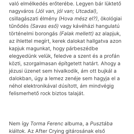
való elmélkedés erőterébe. Legyen bár lüktető
nagyváros
(Jól van, jól van; Utcadal)
,
csillagászati élmény
(Hova mész el?)
, ökológiai
tűnődés
(Savas eső)
vagy kávéházi hangulatú
történelmi borongás
(Falak mellett)
az alapjuk,
az ihlettel megírt, kerek dalokat hallgatva azon
kapjuk magunkat, hogy párbeszédbe
elegyedünk velük, feledve a szent és a profán
közti, szorgalmasan építgetett határt. Ahogy a
jézusi üzenet sem hivalkodik, ám ott bujkál a
dalokban, úgy a lemez zenéje sem hagyja el a
néhol elektronikával dúsított, ám mindvégig
felismerhető rock biztos talaját.
Nem így
Torma Ferenc
albuma, a
Pusztába
kiáltok.
Az After Crying gitárosának első