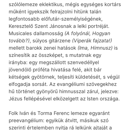
szólólemeze eklektikus, mégis egységes kortárs
műként igyekszik felrajzolni hitünk talán
legfontosabb előfutár-személyiségének,
Keresztelő Szent Jánosnak a lelki portréját.
Musicales dallamosság
(A folyónál, Hogyan
tovább?)
, súlyos gitárzene
(Viperák fajzata!)
mellett barokk zenei hatások
(Ima, Himnusz)
is
színesítik az összképet, s mutatnak egy
irányba: egy megszállott szenvedéllyel
jövendölő próféta hivatása felé, akit bár
kétségek gyötörnek, teljesíti küldetését, s végül
elfogadja sorsát. Az evangéliumi szövegekhez
hű történet gyönyörű himnusszal zárul, jelezve:
Jézus fellépésével elközelgett az Isten országa.
Folk Iván és Torma Ferenc lemeze egyaránt
preevangélium: egyikük átvitt, másikuk szó
szerinti értelemben nyitja rá lelkünk ajtaját a