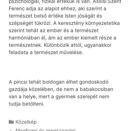
pszichológiai, fizikai értékük is van. Assisi Szent
Ferenc adja az alapot ehhez, aki szerint a
természet belső értéke Isten jóságát és
szépségét tükrözi. A keresztény környezetetika
szerint tehát az ember és a természet
harmóniában él, ám az ember kiemelt része a
természetnek. Különbözik attól, ugyanakkor
feladata a természet művelése.
A pincsi tehát boldogan élhet gondoskodó
gazdája közelében, de nem a babakocsiban
van a helye, mert a gyermek szerepét nem
tudja betölteni.
Kategória
Közelkép
Megfogni és megszagolni