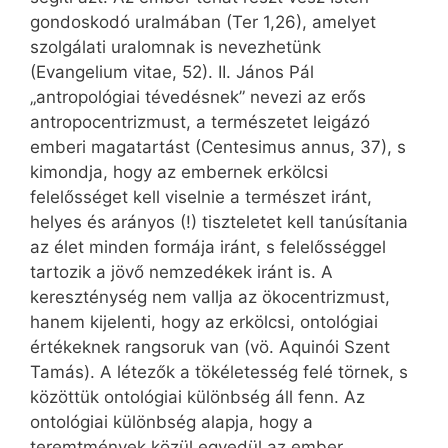
gondoskodó uralmában (Ter 1,26), amelyet
szolgálati uralomnak is nevezhetünk
(Evangelium vitae, 52). II. János Pál
„antropológiai tévedésnek” nevezi az erős
antropocentrizmust, a természetet leigázó
emberi magatartást (Centesimus annus, 37), s
kimondja, hogy az embernek erkölcsi
felelősséget kell viselnie a természet iránt,
helyes és arányos (!) tiszteletet kell tanúsítania
az élet minden formája iránt, s felelősséggel
tartozik a jövő nemzedékek iránt is. A
kereszténység nem vallja az ökocentrizmust,
hanem kijelenti, hogy az erkölcsi, ontológiai
értékeknek rangsoruk van (vö. Aquinói Szent
Tamás). A létezők a tökéletesség felé törnek, s
közöttük ontológiai különbség áll fenn. Az
ontológiai különbség alapja, hogy a
teremtmények közül egyedül az ember