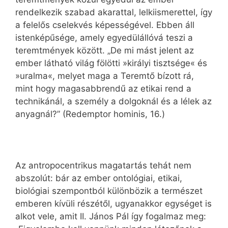
rendelkezik szabad akarattal, lelkiismerettel, így
a felelős cselekvés képességével. Ebben áll
istenképűsége, amely egyedülállóvá teszi a
teremtmények között. „De mi mást jelent az
ember látható világ fölötti »királyi tisztsége« és
»uralma«, melyet maga a Teremtő bízott rá,
mint hogy magasabbrendű az etikai rend a
technikánál, a személy a dolgoknál és a lélek az
anyagnál?” (Redemptor hominis, 16.)
Az antropocentrikus magatartás tehát nem
abszolút: bár az ember ontológiai, etikai,
biológiai szempontból különbözik a természet
emberen kívüli részétől, ugyanakkor egységet is
alkot vele, amit II. János Pál így fogalmaz meg: