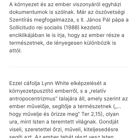
A környezet és az ember viszonyáról egyházi
dokumentumok is szólnak. Már az ószövetségi
Szentírás megfogalmazza, s II. János Pál pápa a
Sollicitudo rei socialis (1988) kezdetű
enciklikájában le is írja, hogy az ember része a
természetnek, de lényegesen különbözik is
attól.
Ezzel cáfolja Lynn White elképzelését a
környezetpusztító emberről, s a „relatív
antropocentrizmus” talajára áll, amely szerint az
ember művelője, segítője a természetnek („…
hogy művelje és őrizze meg” Ter 2,15), olyan
ura, mint Isten a teremtett világnak. Gondját
viseli, szeretettel őrzi, műveli, kiteljesedésre
segíti azt. Az ember tehát részt vesz Isten