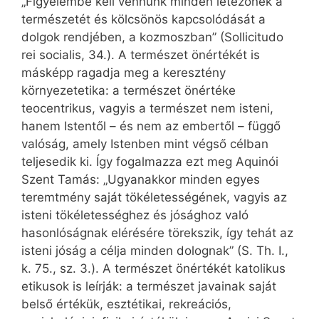
„Figyelembe kell vennünk minden létezőnek a
természetét és kölcsönös kapcsolódását a
dolgok rendjében, a kozmoszban” (Sollicitudo
rei socialis, 34.). A természet önértékét is
másképp ragadja meg a keresztény
környezetetika: a természet önértéke
teocentrikus, vagyis a természet nem isteni,
hanem Istentől – és nem az embertől – függő
valóság, amely Istenben mint végső célban
teljesedik ki. Így fogalmazza ezt meg Aquinói
Szent Tamás: „Ugyanakkor minden egyes
teremtmény saját tökéletességének, vagyis az
isteni tökéletességhez és jósághoz való
hasonlóságnak elérésére törekszik, így tehát az
isteni jóság a célja minden dolognak” (S. Th. I.,
k. 75., sz. 3.). A természet önértékét katolikus
etikusok is leírják: a természet javainak saját
belső értékük, esztétikai, rekreációs,