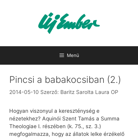
Kilépés
a
tartalomba
Menü
Pincsi a babakocsiban (2.)
2014-05-10
Szerző:
Baritz Sarolta Laura OP
Hogyan viszonyul a kereszténység e
nézetekhez? Aquinói Szent Tamás a Summa
Theologiae I. részében (k. 75., sz. 3.)
megfogalmazza, hogy az állatok lelke érzékelő