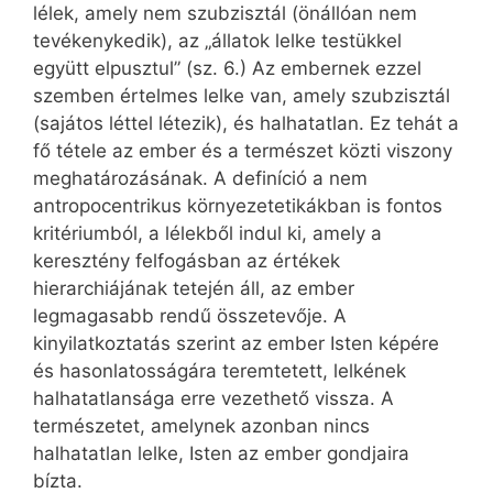
lélek, amely nem szubzisztál (önállóan nem
tevékenykedik), az „állatok lelke testükkel
együtt elpusztul” (sz. 6.) Az embernek ezzel
szemben értelmes lelke van, amely szubzisztál
(sajátos léttel létezik), és halhatatlan. Ez tehát a
fő tétele az ember és a természet közti viszony
meghatározásának. A definíció a nem
antropocentrikus környezetetikákban is fontos
kritériumból, a lélekből indul ki, amely a
keresztény felfogásban az értékek
hierarchiájának tetején áll, az ember
legmagasabb rendű összetevője. A
kinyilatkoztatás szerint az ember Isten képére
és hasonlatosságára teremtetett, lelkének
halhatatlansága erre vezethető vissza. A
természetet, amelynek azonban nincs
halhatatlan lelke, Isten az ember gondjaira
bízta.