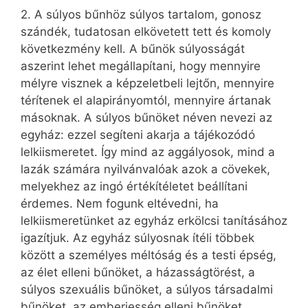
2. A súlyos bűnhöz súlyos tartalom, gonosz
szándék, tudatosan elkövetett tett és komoly
következmény kell. A bűnök súlyosságát
aszerint lehet megállapítani, hogy mennyire
mélyre visznek a képzeletbeli lejtőn, mennyire
térítenek el alapirányomtól, mennyire ártanak
másoknak. A súlyos bűnöket néven nevezi az
egyház: ezzel segíteni akarja a tájékozódó
lelkiismeretet. Így mind az aggályosok, mind a
lazák számára nyilvánvalóak azok a cövekek,
melyekhez az ingó értékítéletet beállítani
érdemes. Nem fogunk eltévedni, ha
lelkiismeretünket az egyház erkölcsi tanításához
igazítjuk. Az egyház súlyosnak ítéli többek
között a személyes méltóság és a testi épség,
az élet elleni bűnöket, a házasságtörést, a
súlyos szexuális bűnöket, a súlyos társadalmi
bűnöket, az emberiesség elleni bűnöket.