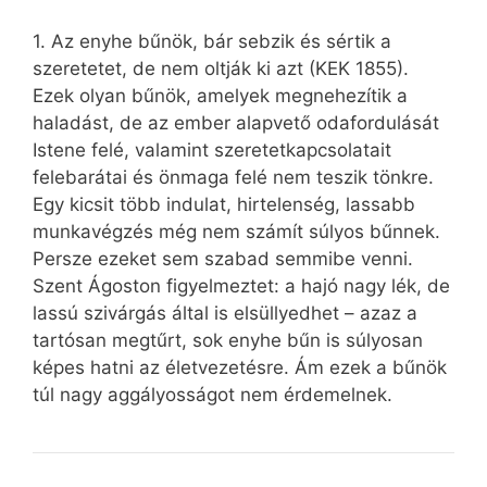
1. Az enyhe bűnök, bár sebzik és sértik a
szeretetet, de nem oltják ki azt (KEK 1855).
Ezek olyan bűnök, amelyek megnehezítik a
haladást, de az ember alapvető odafordulását
Istene felé, valamint szeretetkapcsolatait
felebarátai és önmaga felé nem teszik tönkre.
Egy kicsit több indulat, hirtelenség, lassabb
munkavégzés még nem számít súlyos bűnnek.
Persze ezeket sem szabad semmibe venni.
Szent Ágoston figyelmeztet: a hajó nagy lék, de
lassú szivárgás által is elsüllyedhet – azaz a
tartósan megtűrt, sok enyhe bűn is súlyosan
képes hatni az életvezetésre. Ám ezek a bűnök
túl nagy aggályosságot nem érdemelnek.