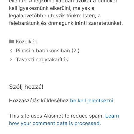
ellenük. A legkomolyabban azokat a bűnöket
kell igyekeznünk elkerülni, melyek a
legalapvetőbben teszik tönkre Isten, a
felebarátunk és önmagunk iránti szeretetünket.
Kategória
Közelkép
Pincsi a babakocsiban (2.)
Tavaszi nagytakarítás
Szólj hozzá!
Hozzászólás küldéséhez
be kell jelentkezni
.
This site uses Akismet to reduce spam.
Learn
how your comment data is processed.