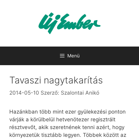
Kilépés
a
tartalomba
Menü
Tavaszi nagytakarítás
2014-05-10
Szerző:
Szalontai Anikó
Hazánkban több mint ezer gyülekezési ponton
várják a körülbelül hetvenötezer regisztrált
résztvevőt, akik szeretnének tenni azért, hogy
környezetük tisztább legyen. Többek között az