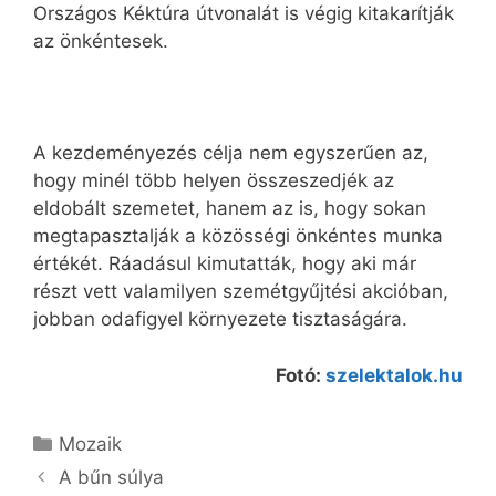
Országos Kéktúra útvonalát is végig kitakarítják
az önkéntesek.
A kezdeményezés célja nem egyszerűen az,
hogy minél több helyen összeszedjék az
eldobált szemetet, hanem az is, hogy sokan
megtapasztalják a közösségi önkéntes munka
értékét. Ráadásul kimutatták, hogy aki már
részt vett valamilyen szemétgyűjtési akcióban,
jobban odafigyel környezete tisztaságára.
Fotó:
szelektalok.hu
Kategória
Mozaik
A bűn súlya