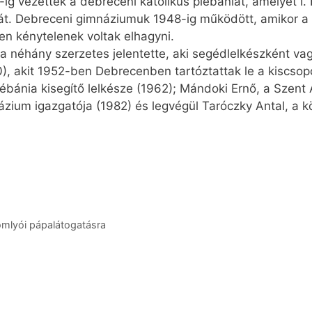
-ig vezették a debreceni katolikus plébániát, amelyet I. 
át. Debreceni gimnáziumuk 1948-ig működött, amikor a
n kénytelenek voltak elhagyni.
z a néhány szerzetes jelentette, aki segédlelkészként v
, akit 1952-ben Debrecenben tartóztattak le a kiscsopo
ébánia kisegítő lelkésze (1962); Mándoki Ernő, a Szen
zium igazgatója (1982) és legvégül Taróczky Antal, a kö
omlyói pápalátogatásra