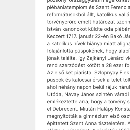
pozsonyi országgyűlés megerősítette 
plébániatemplom és Szent Ferenc at
reformátusokból állt, katolikus val
törvényerőre emelt határozat szerin
István kanonokot küldte oda plébá
Keczert 1717. január 22-én Bakó Ján
a katolikus hívek hiánya miatt aligha
fölajánlotta püspökének, hogy alapí
jónak találta, így Zajkányi Lénárd v
rend szerződést kötött a 28 ezer for
Az első két piarista, Szlopnyay Ele
püspök és kalocsai érsek a telet t
ahol néhány napon belül rájuk háru
Utóda, Návay János szintén váradi k
emlékeztette arra, hogy a törvény 
el Debrecent. Miután Halápy Konsta
megnyitották a gimnázium első oszt
építtetett Szent Anna tiszteletére