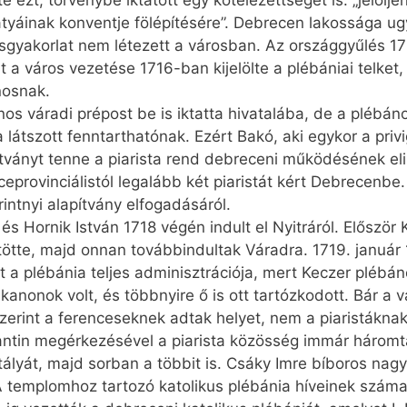
ezt, törvénybe iktatott egy kötelezettséget is: „jelöljen
yáinak konventje fölépítésére”. Debrecen lakossága ug
lásgyakorlat nem létezett a városban. Az országgyűlés 17
t a város vezetése 1716-ban kijelölte a plébániai telket
nosnak.
os váradi prépost be is iktatta hivatalába, de a plébán
 látszott fenntarthatónak. Ezért Bakó, aki egykor a privig
tványt tenne a piarista rend debreceni működésének eli
iceprovinciálistól legalább két piaristát kért Debrecenbe
intnyi alapítvány elfogadásáról.
k és Hornik István 1718 végén indult el Nyitráról. Előszö
öltötte, majd onnan továbbindultak Váradra. 1719. janu
lt a plébánia teljes adminisztrációja, mert Keczer pléb
anonok volt, és többnyire ő is ott tartózkodott. Bár a 
szerint a ferenceseknek adtak helyet, nem a piaristákna
ntin megérkezésével a piarista közösség immár háromta
ályát, majd sorban a többit is. Csáky Imre bíboros nag
. A templomhoz tartozó katolikus plébánia híveinek szám