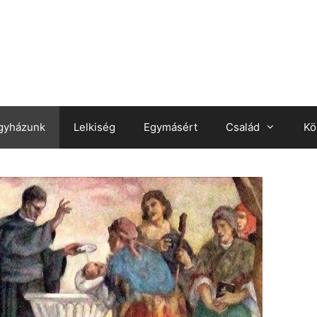
gyházunk
Lelkiség
Egymásért
Család
Kö