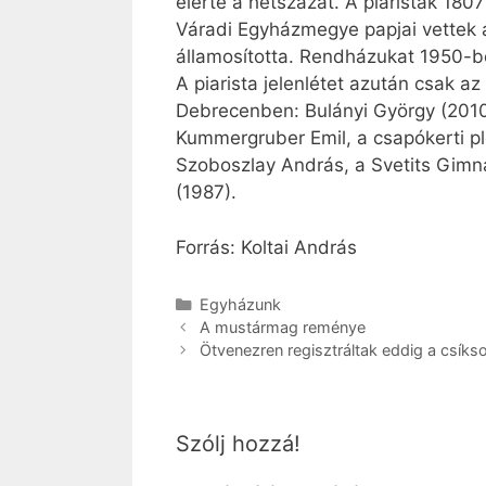
elérte a hétszázat. A piaristák 1807
Váradi Egyházmegye papjai vettek 
államosította. Rendházukat 1950-be
A piarista jelenlétet azután csak a
Debrecenben: Bulányi György (2010)
Kummergruber Emil, a csapókerti pl
Szoboszlay András, a Svetits Gimná
(1987).
Forrás: Koltai András
Kategória
Egyházunk
A mustármag reménye
Ötvenezren regisztráltak eddig a csíks
Szólj hozzá!