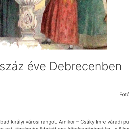
mszáz éve Debrecenben
Fot
ad királyi városi rangot. Amikor – Csáky Imre váradi p