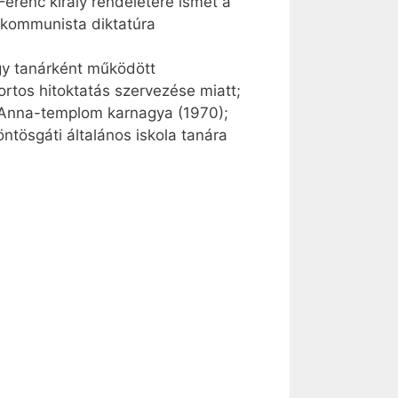
Ferenc király rendeletére ismét a
 kommunista diktatúra
agy tanárként működött
rtos hitoktatás szervezése miatt;
t Anna-templom karnagya (1970);
ntösgáti általános iskola tanára