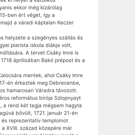
ek ki helyet a katolikus
yanis ekkor még kizárólag
15-ben ért véget, így a
, majd a váradi káptalan Keczer
os helyzete a szegényes szállás és
yei piarista iskola diákja volt,
ndítására. A tervet Csáky Imre is
. 1718 áprilisában Bakó prépost és a
r Kalocsára mentek, ahol Csáky Imre
ár 17-én érkeztek meg Debrecenbe,
ános hamarosan Váradra távozott.
város református bírója Szlopnyayt
k, a rend két tagja mégsem hagyta
gúvá bővült, 1721. január 21-én
y és reprezentatív templomot
a a XVIII. század közepére már