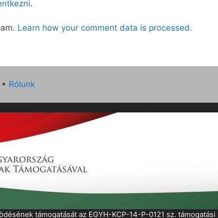
lentkezni
.
spam.
Learn how your comment data is processed.
•
Rólunk
működésének támogatását az EGYH-KCP-14-P-0121 sz. támogatás