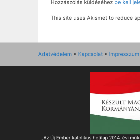
Hozzászólás küldéséhez
be kell je
This site uses Akismet to reduce 
Adatvédelem
•
Kapcsolat
•
Impresszum
„Az Új Ember katolikus hetilap 2014. évi 