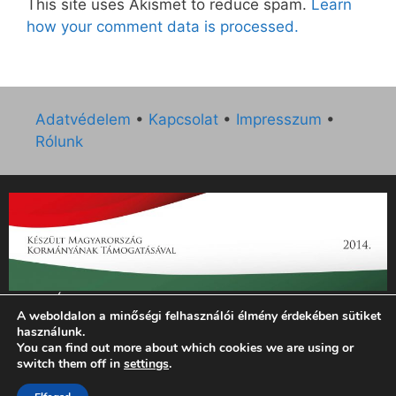
This site uses Akismet to reduce spam.
Learn
how your comment data is processed.
Adatvédelem
•
Kapcsolat
•
Impresszum
•
Rólunk
„Az Új Ember katolikus hetilap 2014. évi működésének
A weboldalon a minőségi felhasználói élmény érdekében sütiket
támogatását az EGYH-KCP-14-P-0121 sz. támogatási
használunk.
szerződés keretében 3 000 000 Ft összegben támogatta az
You can find out more about which cookies we are using or
Emberi Erőforrások Minisztériuma.”
switch them off in
settings
.