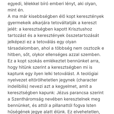
egyedi, lélekkel bíró emberi lényt, aki olyan,
mint én.
A ma már kisebbségben élő kopt keresztények
gyermekeik alkarjára tetováltatják a kereszt
jelét: a keresztségben kapott Krisztushoz
tartozást és a keresztények összetartozását
jelképezi ez a tetoválás egy olyan
társadalomban, ahol a többség nem osztozik e
hitben, sőt, olykor ellenséges azzal szemben.
Ez a kopt szokás emlékeztet bennünket arra,
hogy hitünk szerint a keresztségben mi is
kaptunk egy ilyen lelki tetoválást. A teológiai
nyelvezet eltörölhetetlen jegynek (character
indelibilis) nevezi azt a kegyelmet, amit a
keresztségben kapunk: Jézus parancsa szerint
a Szentháromság nevében keresztelnek meg
bennünket, és attól a pillanattól fogva Isten
hűségének jegye alatt élünk. Ez elvehetetlen,