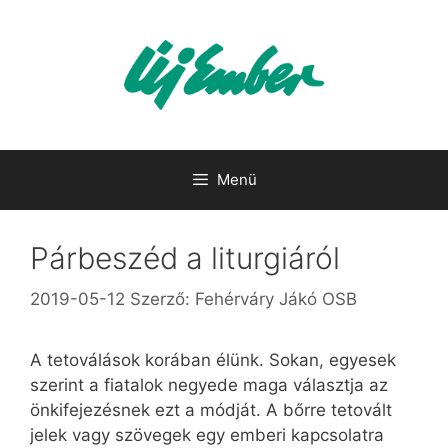
Kilépés
a
tartalomba
Menü
Párbeszéd a liturgiáról
2019-05-12
Szerző:
Fehérváry Jákó OSB
A tetoválások korában élünk. Sokan, egyesek
szerint a fiatalok negyede maga választja az
önkifejezésnek ezt a módját. A bőrre tetovált
jelek vagy szövegek egy emberi kapcsolatra