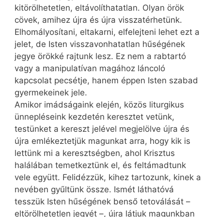
kitörölhetetlen, eltávolíthatatlan. Olyan örök
cövek, amihez újra és újra visszatérhetünk.
Elhomályosítani, eltakarni, elfelejteni lehet ezt a
jelet, de Isten visszavonhatatlan hűségének
jegye örökké rajtunk lesz. Ez nem a rabtartó
vagy a manipulatívan magához láncoló
kapcsolat pecsétje, hanem éppen Isten szabad
gyermekeinek jele.
Amikor imádságaink elején, közös liturgikus
ünnepléseink kezdetén keresztet vetünk,
testünket a kereszt jelével megjelölve újra és
újra emlékeztetjük magunkat arra, hogy kik is
lettünk mi a keresztségben, ahol Krisztus
halálában temetkeztünk el, és feltámadtunk
vele együtt. Felidézzük, kihez tartozunk, kinek a
nevében gyűltünk össze. Ismét láthatóvá
tesszük Isten hűségének benső tetoválását –
eltörölhetetlen jegyét –, újra látjuk magunkban