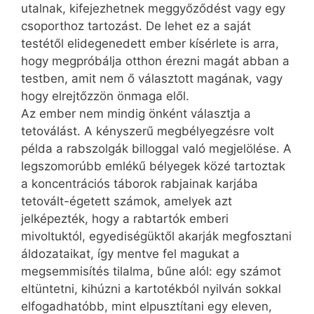
utalnak, kifejezhetnek meggyőződést vagy egy
csoporthoz tartozást. De lehet ez a saját
testétől elidegenedett ember kísérlete is arra,
hogy megpróbálja otthon érezni magát abban a
testben, amit nem ő választott magának, vagy
hogy elrejtőzzön önmaga elől.
Az ember nem mindig önként választja a
tetoválást. A kényszerű megbélyegzésre volt
példa a rabszolgák billoggal való megjelölése. A
legszomorúbb emlékű bélyegek közé tartoztak
a koncentrációs táborok rabjainak karjába
tetovált-égetett számok, amelyek azt
jelképezték, hogy a rabtartók emberi
mivoltuktól, egyediségüktől akarják megfosztani
áldozataikat, így mentve fel magukat a
megsemmisítés tilalma, bűne alól: egy számot
eltüntetni, kihúzni a kartotékból nyilván sokkal
elfogadhatóbb, mint elpusztítani egy eleven,