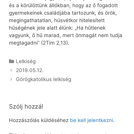
és a körülöttünk állókban, hogy az ő fogadott
gyermekeinek családjába tartozunk, és örök,
megingathatatlan, húsvétkor hitelesített
hűségének jele alatt élünk: „Ha hűtlenek
vagyunk, ő hű marad, mert önmagát nem tudja
megtagadni” (2Tim 2,13).
Kategória
Lelkiség
2019.05.12.
Görögkatolikus lelkiség
Szólj hozzá!
Hozzászólás küldéséhez
be kell jelentkezni
.