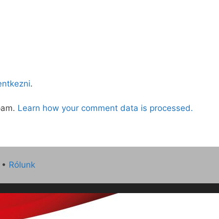
lentkezni
.
spam.
Learn how your comment data is processed.
•
Rólunk