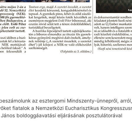
beszámolunk az esztergomi Mindszenty-ünnepről, arról
lévőket fiatalok a Nemzetközi Eucharisztikus Kongresszus
 János boldoggáavatási eljárásának posztulátorával