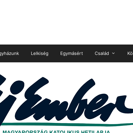
gyházunk
Lelkiség
Egymásért
Család
Kö