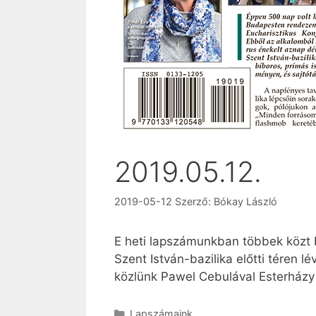
2019.05.12.
2019-05-12
Szerző:
Bókay László
E heti lapszámunkban többek közt 
Szent István-bazilika előtti téren 
közlünk Pawel Cebulával Esterházy
Kategória
Lapszámaink