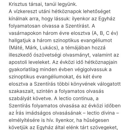
Krisztus társai, tanúi legyünk.
A vízkereszt utáni hétköznapok lehetőséget
kínálnak arra, hogy lássuk: ilyenkor az Egyház
folyamatosan olvassa a Szentírást. A
vasárnapokon három évre elosztva (A, B, C év)
hallgatjuk a három szinoptikus evangéliumot
(Máté, Márk, Lukács), a témájában hozzá
illeszkedő ószövetségi olvasmányt, valamint az
apostoli leveleket. Az évközi idő hétköznapjain
gyakorlatilag minden évben végigolvassuk a
szinoptikus evangéliumokat, és két évre
elosztva a Szentírás többi könyvének válogatott
szakaszait, szintén a folyamatos olvasás
szabályát követve. A lectio continua, a
Szentírás folyamatos olvasása az évközi időben
az Írás imádságos olvasásának – lectio divina –
elmélyítésére is hív. Ilyenkor, ha hűségesen
követjük az Egyház által elénk tárt szövegeket,