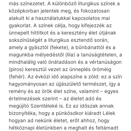
más színezetet. A különböző liturgikus színek a
középkorban jelentek meg, és fokozatosan
alakult ki a használatukkal kapcsolatos mai
gyakorlat. A színek célja, hogy kifejezzék az
ünnepelt hittitkot és a keresztény élet útjának
sokszínűségét a liturgikus esztendő során,
amely a gyásztól (fekete), a bűnbánattól és a
magunkba mélyedéstől (lila) a tanúságtételen, a
mindhalálig való önátadáson és a vértanúságon
(piros) keresztül vezet az ünneplés öröméig
(fehér). Az évközi idő alapszíne a zöld: ez a szín
hagyományosan az újjászülető természet, így a
remény és az örök élet színe, valamint – egyes
értelmezések szerint – az életet adó és
megújító Szentléleké is. Ez az időszak annak
bizonyítéka, hogy a pünkösdkor kiáradt Lélek
hogyan ad nekünk életet, erőt ahhoz, hogy
hétköznapi életünkben a meghalt és feltámadt