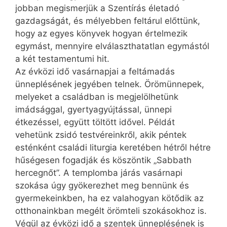
jobban megismerjük a Szentírás életadó
gazdagságát, és mélyebben feltárul előttünk,
hogy az egyes könyvek hogyan értelmezik
egymást, mennyire elválaszthatatlan egymástól
a két testamentumi hit.
Az évközi idő vasárnapjai a feltámadás
ünneplésének jegyében telnek. Örömünnepek,
melyeket a családban is megjelölhetünk
imádsággal, gyertyagyújtással, ünnepi
étkezéssel, együtt töltött idővel. Példát
vehetünk zsidó testvéreinkről, akik péntek
esténként családi liturgia keretében hétről hétre
hűségesen fogadják és köszöntik „Sabbath
hercegnőt”. A templomba járás vasárnapi
szokása úgy gyökerezhet meg bennünk és
gyermekeinkben, ha ez valahogyan kötődik az
otthonainkban megélt örömteli szokásokhoz is.
Végül az évközi idő a szentek ünneplésének is