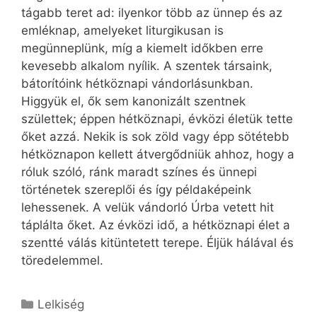
tágabb teret ad: ilyenkor több az ünnep és az
emléknap, amelyeket liturgikusan is
megünneplünk, míg a kiemelt időkben erre
kevesebb alkalom nyílik. A szentek társaink,
bátorítóink hétköznapi vándorlásunkban.
Higgyük el, ők sem kanonizált szentnek
születtek; éppen hétköznapi, évközi életük tette
őket azzá. Nekik is sok zöld vagy épp sötétebb
hétköznapon kellett átvergődniük ahhoz, hogy a
róluk szóló, ránk maradt színes és ünnepi
történetek szereplői és így példaképeink
lehessenek. A velük vándorló Úrba vetett hit
táplálta őket. Az évközi idő, a hétköznapi élet a
szentté válás kitüntetett terepe. Éljük hálával és
töredelemmel.
Kategória
Lelkiség