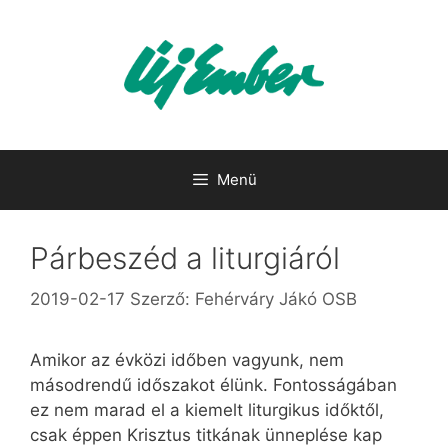
Kilépés
a
tartalomba
Menü
Párbeszéd a liturgiáról
2019-02-17
Szerző:
Fehérváry Jákó OSB
Amikor az évközi időben vagyunk, nem
másodrendű időszakot élünk. Fontosságában
ez nem marad el a kiemelt liturgikus időktől,
csak éppen Krisztus titkának ünneplése kap