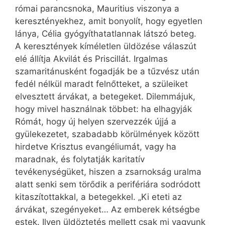
római parancsnoka, Mauritius viszonya a
keresztényekhez, amit bonyolít, hogy egyetlen
lánya, Célia gyógyíthatatlannak látszó beteg.
A keresztények kíméletlen üldözése válaszút
elé állítja Akvilát és Priscillát. Irgalmas
szamaritánusként fogadják be a tűzvész után
fedél nélkül maradt felnőtteket, a szüleiket
elvesztett árvákat, a betegeket. Dilemmájuk,
hogy mivel használnak többet: ha elhagyják
Rómát, hogy új helyen szervezzék újjá a
gyülekezetet, szabadabb körülmények között
hirdetve Krisztus evangéliumát, vagy ha
maradnak, és folytatják karitatív
tevékenységüket, hiszen a zsarnokság uralma
alatt senki sem törődik a perifériára sodródott
kitaszítottakkal, a betegekkel. „Ki eteti az
árvákat, szegényeket… Az emberek kétségbe
estek. Ilyen üldöztetés mellett csak mi vagyunk