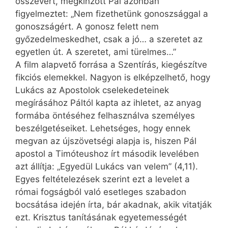
összevert, megkínzott Pál azonban
figyelmeztet: „Nem fizethetünk gonoszsággal a
gonoszságért. A gonosz felett nem
győzedelmeskedhet, csak a jó… a szeretet az
egyetlen út. A szeretet, ami türelmes…”
A film alapvető forrása a Szentírás, kiegészítve
fikciós elemekkel. Nagyon is elképzelhető, hogy
Lukács az Apostolok cselekedeteinek
megírásához Páltól kapta az ihletet, az anyag
formába öntéséhez felhasználva személyes
beszélgetéseiket. Lehetséges, hogy ennek
megvan az újszövetségi alapja is, hiszen Pál
apostol a Timóteushoz írt második levelében
azt állítja: „Egyedül Lukács van velem” (4,11).
Egyes feltételezések szerint ezt a levelet a
római fogságból való esetleges szabadon
bocsátása idején írta, bár akadnak, akik vitatják
ezt. Krisztus tanításának egyetemességét