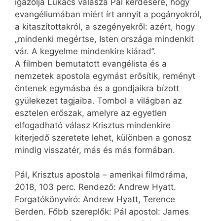
igazolja Lukács válasza Pál kérdésére, hogy
evangéliumában miért írt annyit a pogányokról,
a kitaszítottakról, a szegényekről: azért, hogy
„mindenki megértse, Isten országa mindenkit
vár. A kegyelme mindenkire kiárad”.
A filmben bemutatott evangélista és a
nemzetek apostola egymást erősítik, reményt
öntenek egymásba és a gondjaikra bízott
gyülekezet tagjaiba. Tombol a világban az
esztelen erőszak, amelyre az egyetlen
elfogadható válasz Krisztus mindenkire
kiterjedő szeretete lehet, különben a gonosz
mindig visszatér, más és más formában.
Pál, Krisztus apostola – amerikai filmdráma,
2018, 103 perc. Rendező: Andrew Hyatt.
Forgatókönyvíró: Andrew Hyatt, Terence
Berden. Főbb szereplők: Pál apostol: James