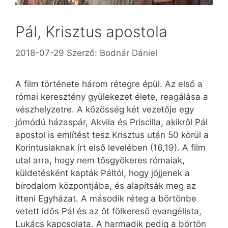
Pál, Krisztus apostola
2018-07-29
Szerző:
Bodnár Dániel
A film története három rétegre épül. Az első a
római keresztény gyülekezet élete, reagálása a
vészhelyzetre. A közösség két vezetője egy
jómódú házaspár, Akvila és Priscilla, akikről Pál
apostol is említést tesz Krisztus után 50 körül a
Korintusiaknak írt első levelében (16,19). A film
utal arra, hogy nem tősgyökeres rómaiak,
küldetésként kapták Páltól, hogy jöjjenek a
birodalom központjába, és alapítsák meg az
itteni Egyházat. A második réteg a börtönbe
vetett idős Pál és az őt fölkereső evangélista,
Lukács kapcsolata. A harmadik pedig a börtön