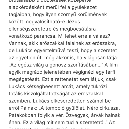
alapkérdésként merül fel a gyülekezet
tagjaiban, hogy ilyen szörnyű körülmények
között megvalósítható-e Jézus
ellenségszeretetre és megbocsátásra
vonatkozó parancsa. Mi lehet erre a válasz?
Vannak, akik erőszakkal felelnek az erőszakra,
de Lukács egyértelművé teszi, hogy a szeretet
az egyetlen út, még akkor is, ha világosan látja:
„Az egész világ a gonosz szorításában…” A film
egyik megrázó jelenetében végignézi egy férfi
megégetését. Ezt a rettenetet sem látjuk, csak
Lukács kétségbeesett arcát, amely tükrözi
totális kiszolgáltatottságát az erőszakkal
szemben. Lukács elkeseredetten számol be
erről Pálnak: „A tomboló gyűlölet. Néró cirkusza.
Patakokban folyik a vér. Özvegyek, árvák halnak
éhen. Ez a világ mit sem tud a szeretetről.” Az