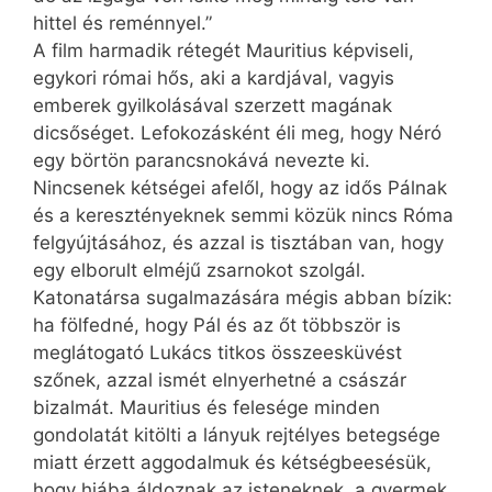
hittel és reménnyel.”
A film harmadik rétegét Mauritius képviseli,
egykori római hős, aki a kardjával, vagyis
emberek gyilkolásával szerzett magának
dicsőséget. Lefokozásként éli meg, hogy Néró
egy börtön parancsnokává nevezte ki.
Nincsenek kétségei afelől, hogy az idős Pálnak
és a keresztényeknek semmi közük nincs Róma
felgyújtásához, és azzal is tisztában van, hogy
egy elborult elméjű zsarnokot szolgál.
Katonatársa sugalmazására mégis abban bízik:
ha fölfedné, hogy Pál és az őt többször is
meglátogató Lukács titkos összeesküvést
szőnek, azzal ismét elnyerhetné a császár
bizalmát. Mauritius és felesége minden
gondolatát kitölti a lányuk rejtélyes betegsége
miatt érzett aggodalmuk és kétségbeesésük,
hogy hiába áldoznak az isteneknek, a gyermek