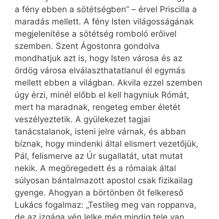
a fény ebben a sötétségben” – érvel Priscilla a
maradás mellett. A fény Isten világosságának
megjelenítése a sötétség romboló erőivel
szemben. Szent Ágostonra gondolva
mondhatjuk azt is, hogy Isten városa és az
ördög városa elválaszthatatlanul él egymás
mellett ebben a világban. Akvila ezzel szemben
úgy érzi, minél előbb el kell hagyniuk Rómát,
mert ha maradnak, rengeteg ember életét
veszélyeztetik. A gyülekezet tagjai
tanácstalanok, isteni jelre várnak, és abban
bíznak, hogy mindenki által elismert vezetőjük,
Pál, felismerve az Úr sugallatát, utat mutat
nekik. A megöregedett és a rómaiak által
súlyosan bántalmazott apostol csak fizikailag
gyenge. Ahogyan a börtönben őt felkereső
Lukács fogalmaz: „Testileg meg van roppanva,
de az izgága vén lelke még mindig tele van