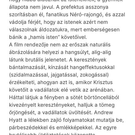
állapota nem javul. A prefektus asszonya
szorításban él, fanatikus Néró-rajongó, és azzal
vádolja férjét, hogy az istenek azért nem
válaszolnak áldozatukra, mert emberségesen
bánik a „hamis isten” követőivel.
A film rendezője nem az erőszak naturális
ábrázolására helyezi a hangsúlyt, alig-alig
látunk brutális jelenetet. A keresztények
bántalmazását, kínzását hangeffektusokkal
(szidalmazással, jajgatással, zokogással)
érzékelteti, ahogyan azt is, amikor Krisztus
követőit a vadállatok elé vetik az arénában.
Háttal látjuk a fényben a sötét börtöncellából
kivezényelt keresztényeket, halljuk a tömeg
őrjöngését, a vadállatok üvöltését. Andrew
Hyatt a lélekben zajló folyamatokat mutatja be,
párbeszédekkel és emlékképekkel. Az egyre
brutálisabb üldöztetések közepette